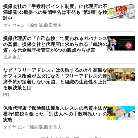
損保会社の「手数料ポイント制度」に代理店の不
満爆発!公取委への集団申告は不発も“第2弾”を検
討中
ダイヤモンド編集部,藤田章夫
損保代理店の「自己点検」で問われるガバナンス
の真価、損保会社と代理店に求められる「統治の
質」を元金融庁検査官が6つの観点から提言
成島康宏
なぜ「フリーアドレス」は失敗するのか? 高額な
オフィス改修がムダになる「フリーアドレスの座
席予約が定着しない元凶」と組織の生産性を上げ
る解決策とは
PR
保険代理店で保険業法違反スレスレの悪質手法が
横行!節税を狙った「別法人への手数料払い」の
実態
ダイヤモンド編集部,藤田章夫