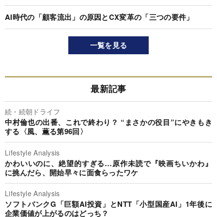
AI時代の「顧客流出」の原因とCX変革の「三つの要件」
一覧を見る
最新記事
続・続朝ドライフ
中村倫也の出番、これで終わり？ “まさかの役目”にやきもき
する〈風、薫る第96回〉
Lifestyle Analysis
かわいいのに、絶望的すぎる…原作未読で『映画ちいかわ』
に挑んだら、開始早々に面食らったワケ
Lifestyle Analysis
ソフトバンクG「巨額AI投資」とNTT「小型国産AI」1年後に
企業価値が上がるのはどっち？