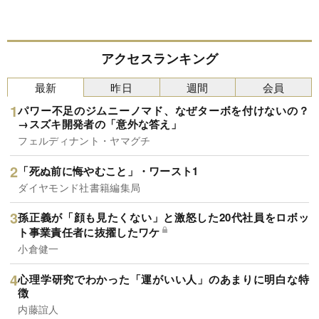
アクセスランキング
最新
昨日
週間
会員
パワー不足のジムニーノマド、なぜターボを付けないの？
→スズキ開発者の「意外な答え」
フェルディナント・ヤマグチ
「死ぬ前に悔やむこと」・ワースト1
ダイヤモンド社書籍編集局
孫正義が「顔も見たくない」と激怒した20代社員をロボッ
ト事業責任者に抜擢したワケ
小倉健一
心理学研究でわかった「運がいい人」のあまりに明白な特
徴
内藤誼人