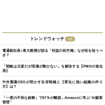
トレンドウォッチ
電通副社長×東大教授が語る「利益の松竹梅」なぜ松を狙うべ
き？
「戦略は立派だが現場が動かない」を解決する【PMOの進化
系】
中外製薬CEOが明かす生存戦略と【変化に強い組織の作り
方】は？
「一度の不快な経験」で87％が離脱…Amazonに学ぶ“AI顧客
管理”