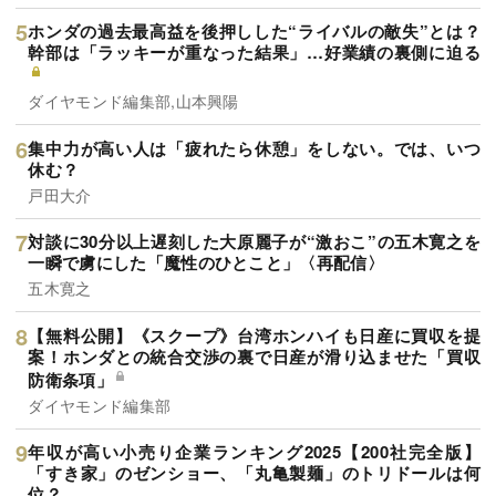
ホンダの過去最高益を後押しした“ライバルの敵失”とは？
幹部は「ラッキーが重なった結果」…好業績の裏側に迫る
ダイヤモンド編集部,山本興陽
集中力が高い人は「疲れたら休憩」をしない。では、いつ
休む？
戸田大介
対談に30分以上遅刻した大原麗子が“激おこ”の五木寛之を
一瞬で虜にした「魔性のひとこと」〈再配信〉
五木寛之
【無料公開】《スクープ》台湾ホンハイも日産に買収を提
案！ホンダとの統合交渉の裏で日産が滑り込ませた「買収
防衛条項」
ダイヤモンド編集部
年収が高い小売り企業ランキング2025【200社完全版】
「すき家」のゼンショー、「丸亀製麺」のトリドールは何
位？