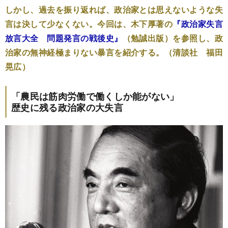
しかし、過去を振り返れば、政治家とは思えないような失
言は決して少なくない。今回は、木下厚著の
『政治家失言
放言大全 問題発言の戦後史』
（勉誠出版）を参照し、政
治家の無神経極まりない暴言を紹介する。（清談社 福田
晃広）
「農民は筋肉労働で働くしか能がない」
歴史に残る政治家の大失言