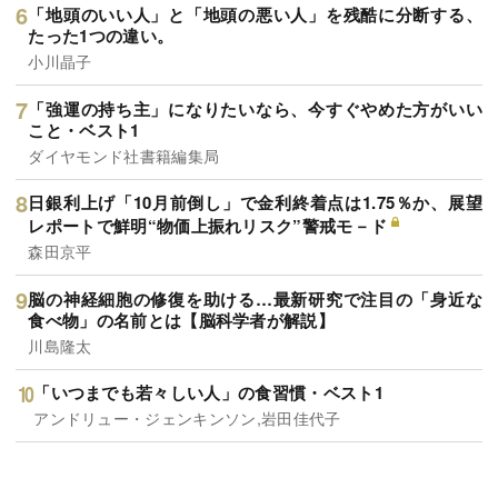
「地頭のいい人」と「地頭の悪い人」を残酷に分断する、
たった1つの違い。
小川晶子
「強運の持ち主」になりたいなら、今すぐやめた方がいい
こと・ベスト1
ダイヤモンド社書籍編集局
日銀利上げ「10月前倒し」で金利終着点は1.75％か、展望
レポートで鮮明“物価上振れリスク”警戒モ－ド
森田京平
脳の神経細胞の修復を助ける…最新研究で注目の「身近な
食べ物」の名前とは【脳科学者が解説】
川島隆太
「いつまでも若々しい人」の食習慣・ベスト1
アンドリュー・ジェンキンソン,岩田佳代子