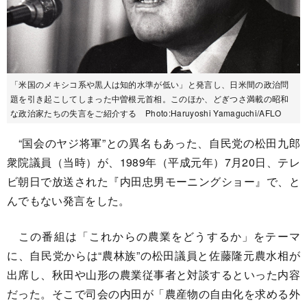
「米国のメキシコ系や黒人は知的水準が低い」と発言し、日米間の政治問
題を引き起こしてしまった中曽根元首相。このほか、どぎつさ満載の昭和
な政治家たちの失言をご紹介する Photo:Haruyoshi Yamaguchi/AFLO
“国会のヤジ将軍”との異名もあった、自民党の松田九郎
衆院議員（当時）が、1989年（平成元年）7月20日、テレ
ビ朝日で放送された『内田忠男モーニングショー』で、と
んでもない発言をした。
この番組は「これからの農業をどうするか」をテーマ
に、自民党からは“農林族”の松田議員と佐藤隆元農水相が
出席し、秋田や山形の農業従事者と対談するといった内容
だった。そこで司会の内田が「農産物の自由化を求める外