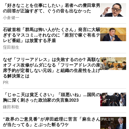
「好きなことを仕事にしたい」若者への豊田章男
の回答が正論すぎて、ぐうの音も出なかった
小倉健一
石破首相「群馬は怖い人がたくさん」発言に大騒
ぎするマスコミ...それなのに「差別で稼ぐ有名テ
レビ番組」は放置する矛盾
窪田順生
なぜ「フリーアドレス」は失敗するのか? 高額な
オフィス改修がムダになる「フリーアドレスの座
席予約が定着しない元凶」と組織の生産性を上げ
る解決策とは
PR
「じゃこ天は貧乏くさい」「頭悪いね」...国民の
胸に深く刺さった政治家の失言集2023
鎌田和歌
“政界のご意見番”が岸田総理に苦言「麻生さん
が当たってる」とぶった斬るワケ