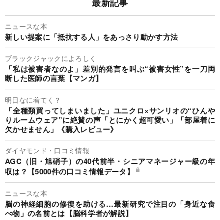
最新記事
ニュースな本
新しい提案に「抵抗する人」をあっさり動かす方法
ブラックジャックによろしく
「私は被害者なのよ」差別的発言を叫ぶ“被害女性”を一刀両
断した医師の言葉【マンガ】
明日なに着てく？
「全種類買ってしまいました」ユニクロ×サンリオの“ひんや
りルームウェア”に絶賛の声「とにかく超可愛い」「部屋着に
欠かせません」《購入レビュー》
ダイヤモンド・口コミ情報
AGC（旧・旭硝子）の40代前半・シニアマネージャー級の年
収は？【5000件の口コミ情報データ】
ニュースな本
脳の神経細胞の修復を助ける…最新研究で注目の「身近な食
べ物」の名前とは【脳科学者が解説】