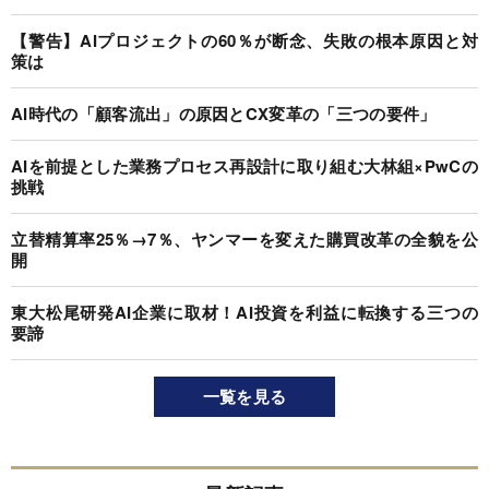
【警告】AIプロジェクトの60％が断念、失敗の根本原因と対
策は
AI時代の「顧客流出」の原因とCX変革の「三つの要件」
AIを前提とした業務プロセス再設計に取り組む大林組×PwCの
挑戦
立替精算率25％→7％、ヤンマーを変えた購買改革の全貌を公
開
東大松尾研発AI企業に取材！AI投資を利益に転換する三つの
要諦
一覧を見る