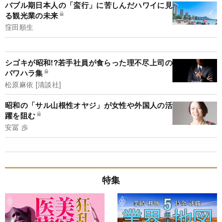
バブル期日本人の「蛮行」に苦しんだハワイに見
る観光業の未来
窪田順生
シゴキが昭和!?若手社員が食らった理不尽上司の
パワハラ集
松原麻依 [清談社]
昭和の「サル山根性オヤジ」が女性や外国人の活
躍を阻む
安冨 歩
特集