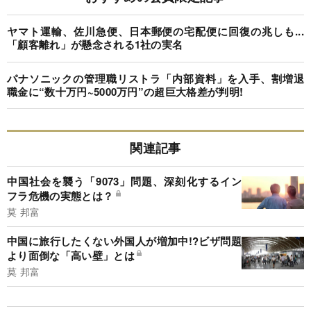
ヤマト運輸、佐川急便、日本郵便の宅配便に回復の兆しも...
「顧客離れ」が懸念される1社の実名
パナソニックの管理職リストラ「内部資料」を入手、割増退
職金に“数十万円~5000万円”の超巨大格差が判明!
関連記事
中国社会を襲う「9073」問題、深刻化するイン
フラ危機の実態とは？
莫 邦富
中国に旅行したくない外国人が増加中!?ビザ問題
より面倒な「高い壁」とは
莫 邦富