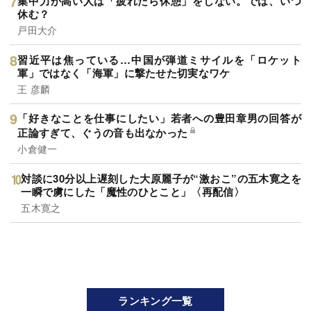
集中力が高い人は「疲れたら休憩」をしない。では、いつ
休む？
戸田大介
習近平は焦っている…中国が弾道ミサイルを「ロケット
軍」ではなく「海軍」に撃たせた切実なワケ
王 彦麟
「好きなことを仕事にしたい」若者への豊田章男の回答が
正論すぎて、ぐうの音も出なかった
小倉健一
対談に30分以上遅刻した大原麗子が“激おこ”の五木寛之を
一瞬で虜にした「魔性のひとこと」〈再配信〉
五木寛之
ランキング一覧