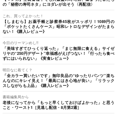
の「秘密の寿司ネタ」にヨダレが出そう〈再配信〉
これ、買ってよかった！
【しまむら】お薬手帳と診察券45枚がスッポリ！1089円の
「ポケットたくさんケース」昭和レトロなデザインがたまら
ない！《購入レビュー》
今日のリーマンめし!!
「美味すぎてひっくり返った」「まじ無限に食える」サイゼ
リヤの“250円デザート”幸福感がえげつない！「行ったら食べ
ずにはいられない」《実食レビュー》
明日なに着てく？
「全カラー買いたいです」無印良品の“ゆったりパンツ”楽ち
んなのにキレイ見え！「最高にはき心地が良い」「リラック
スしながらも上品」《購入レビュー》
書籍編集局から
老後になってから「もっと早くしておけばよかった」と思う
こと・ワースト1［見逃し配信・8月第2週］