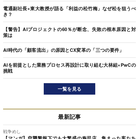
電通副社長×東大教授が語る「利益の松竹梅」なぜ松を狙うべ
き？
【警告】AIプロジェクトの60％が断念、失敗の根本原因と対
策は
AI時代の「顧客流出」の原因とCX変革の「三つの要件」
AIを前提とした業務プロセス再設計に取り組む大林組×PwCの
挑戦
一覧を見る
最新記事
戦争めし
【マンガ】空襲警報下でも大繁盛の寿司店、集まった客たち