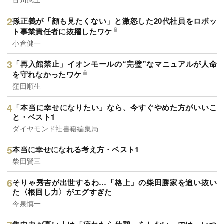
孫正義が「顔も見たくない」と激怒した20代社員をロボッ
ト事業責任者に抜擢したワケ
小倉健一
「再入館禁止」イオンモールの“完璧”なマニュアルが人命
を守れなかったワケ
窪田順生
「本当に幸せになりたい」なら、今すぐやめた方がいいこ
と・ベスト1
ダイヤモンド社書籍編集局
本当に幸せになれる考え方・ベスト1
柴田賢三
そりゃ秀吉が出世するわ…「格上」の柴田勝家を追い抜い
た〈根回し力〉がエグすぎた
今泉慎一