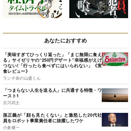
あなたにおすすめ
「美味すぎてひっくり返った」「まじ無限に食え
る」サイゼリヤの“250円デザート”幸福感がえげ
つない!「行ったら食べずにはいられない」《実
食レビュー》
ランチ命の山盛くん
「つまらない人生を送る人」に共通する特徴・ワ
ースト1
古川武士
孫正義が「顔も見たくない」と激怒した20代社
員をロボット事業責任者に抜擢したワケ
小倉健一