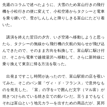
先週のコラムで述べたように、大雪のため富山行きの飛行
機を小松行きの便に変えて、小松空港からタクシーと電車
を乗り継いで、雪がしんしんと降りしきる富山にたどり着
いた。
講演を終えた翌日の夕方、いざ空港へ移動しようと思っ
たら、タクシーの無線から飛行機の欠航の知らせが飛び込
んできたので、そのまま方向を転換して、富山駅に駆け付
け、そこから電車で越後湯沢へ移動して、さらに新幹線に
乗り換えて東京に帰る方法を取った。
出発まですこし時間があったので、富山駅前の店を覗い
てみた。そこのパン屋「ヴィ・ド・フランス」で意外なも
のを発見した。「富」の字を○で囲んだ文字（マル富）が
焼きつけられている焼き立ての餡パンだ。言うまでもなく
それは富山という地元カラ―を出すための商品だが、莫邦