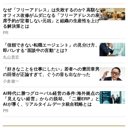
なぜ「フリーアドレス」は失敗するのか? 高額な
オフィス改修がムダになる「フリーアドレスの座
席予約が定着しない元凶」と組織の生産性を上げ
る解決策とは
PR
「信頼できない転職エージェント」の見分け方、
即バレする“面談中の言動”とは?
丸山貴宏
「好きなことを仕事にしたい」若者への豊田章男
の回答が正論すぎて、ぐうの音も出なかった
小倉健一
AI時代に勝つグローバル経営の条件:海外拠点の
「見えない経営」からの脱却。「二層ERP」と
AIが導く、リアルタイム·データ統合戦略とは
PR