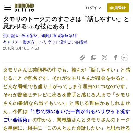
ログイン
タモリのトーク力のすごさは
「話しやすい」と
思わせる○○な技にある！
渡辺龍太:
放送作家、即興力養成講座講師
キャリア・働き方
ハリウッド流すごい会話術
2018年6月16日 4:50
タモリさんは芸能界の中でも、誰もが「話しやすい」と感
じることで有名です。それがタモリさんが司会をやると、
どんな番組でも盛り上がってしまう理由の1つなのです。
それが普段はテレビに出るを苦手と感じる人まで「タモリ
さんの番組なら出てもいい」と感じる理由かもしれませ
ん。今回は
『1秒で気のきいた一言が出るハリウッド流す
ごい会話術』
の中から、関根勉さんとタモリさんのトーク
を事例に、相手に「この人とまた会話したい」と思わせる