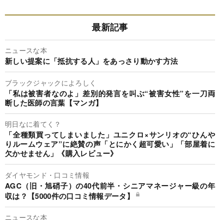
最新記事
ニュースな本
新しい提案に「抵抗する人」をあっさり動かす方法
ブラックジャックによろしく
「私は被害者なのよ」差別的発言を叫ぶ“被害女性”を一刀両
断した医師の言葉【マンガ】
明日なに着てく？
「全種類買ってしまいました」ユニクロ×サンリオの“ひんや
りルームウェア”に絶賛の声「とにかく超可愛い」「部屋着に
欠かせません」《購入レビュー》
ダイヤモンド・口コミ情報
AGC（旧・旭硝子）の40代前半・シニアマネージャー級の年
収は？【5000件の口コミ情報データ】
ニュースな本