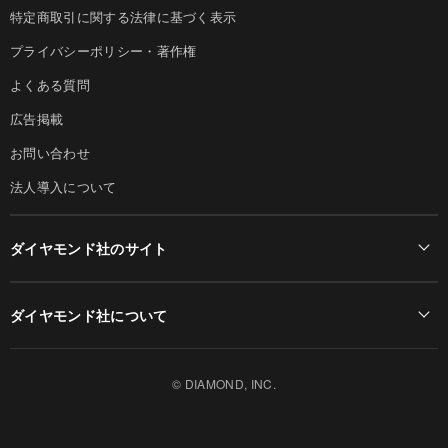
特定商取引に関する法律に基づく表示
プライバシーポリシー・著作権
よくある質問
広告掲載
お問い合わせ
法人導入について
ダイヤモンド社のサイト
Diamond Online(English)
ダイヤモンド社について
週刊ダイヤモンド
ダイヤモンド社TOP
DIAMONDハーバード・ビジネス・レビュー
© DIAMOND, INC.
会社概要
ダイヤモンドZAi（デジタル版）
採用情報
書籍オンライン