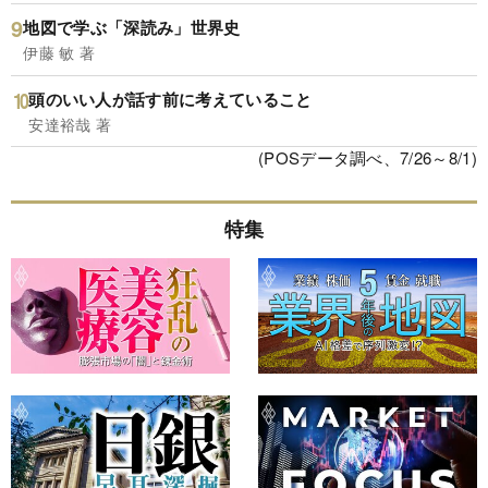
地図で学ぶ「深読み」世界史
伊藤 敏 著
頭のいい人が話す前に考えていること
安達裕哉 著
(POSデータ調べ、7/26～8/1)
特集