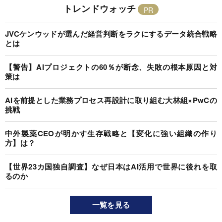
トレンドウォッチ
JVCケンウッドが選んだ経営判断をラクにするデータ統合戦略
とは
【警告】AIプロジェクトの60％が断念、失敗の根本原因と対
策は
AIを前提とした業務プロセス再設計に取り組む大林組×PwCの
挑戦
中外製薬CEOが明かす生存戦略と【変化に強い組織の作り
方】は？
【世界23カ国独自調査】なぜ日本はAI活用で世界に後れを取
るのか
一覧を見る