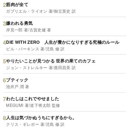
筋肉が全て
ガブリエル・ライオン 著/御立英史 訳
嫌われる勇気
岸見一郎 著/古賀史健 著
DIE WITH ZERO 人生が豊かになりすぎる究極のルール
ビル・パーキンス 著/児島 修 訳
やりたいことが見つかる 世界の果てのカフェ
ジョン・ストレルキー 著/鹿田昌美 訳
ブティック
池井戸 潤 著
わたしはこれでやせました
MEGUMI 著/道下将太郎 監修
人生は気づかぬうちにすぎるから。
クリス・ギレボー 著/児島 修 訳