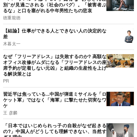
別”が見過ごされる〈社会のバグ〉。「被害者ぶ
るな」と口を塞がれる中年男性たちの悲哀
徳重龍徳
【結論】仕事ができる人とできない人の決定的な
差
木暮太一
なぜ「フリーアドレス」は失敗するのか? 高額な
オフィス改修がムダになる「フリーアドレスの座
席予約が定着しない元凶」と組織の生産性を上げ
る解決策とは
PR
習近平は焦っている...中国が弾道ミサイルを「ロ
ケット軍」ではなく「海軍」に撃たせた切実なワ
ケ
王 彦麟
「日本ではいじめられっ子の自殺がなぜ起きる
の?」中国人がどうしても理解できない、当然す