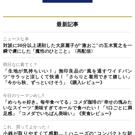
最新記事
ニュースな本
対談に30分以上遅刻した大原麗子が“激おこ”の五木寛之を一
瞬で虜にした「魔性のひとこと」〈再配信〉
明日なに着てく？
「生地が気持ちいい！」無印良品の“風を通すワイドパン
ツ”サラッと涼しくて快適！「さらりと着用できて嬉しい」
「今から秋、ずっといけそう」《購入レビュー》
今日のリーマンめし!!
「めっちゃ好き。毎年食べてる」コメダ珈琲の“幸せの塊みた
いなスイーツ”美味すぎてホールで食べたい！「1口ごとに満
足感」「コメダでいちばん美味い」《実食レビュー》
これ、買ってよかった！
小銭が取りやすくて感動…！ハニーズの“コンパクトな財