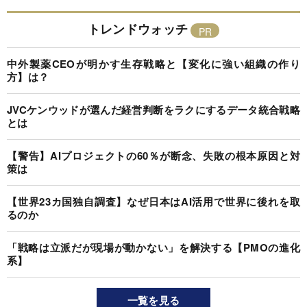
トレンドウォッチ
中外製薬CEOが明かす生存戦略と【変化に強い組織の作り
方】は？
JVCケンウッドが選んだ経営判断をラクにするデータ統合戦略
とは
【警告】AIプロジェクトの60％が断念、失敗の根本原因と対
策は
【世界23カ国独自調査】なぜ日本はAI活用で世界に後れを取
るのか
「戦略は立派だが現場が動かない」を解決する【PMOの進化
系】
一覧を見る