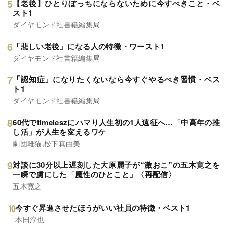
【老後】ひとりぼっちにならないために今すべきこと・ベ
スト1
ダイヤモンド社書籍編集局
「悲しい老後」になる人の特徴・ワースト1
ダイヤモンド社書籍編集局
「認知症」になりたくないなら今すぐやるべき習慣・ベス
ト1
ダイヤモンド社書籍編集局
60代でtimeleszにハマり人生初の1人遠征へ…「中高年の推
し活」が人生を変えるワケ
劇団雌猫,松下真由美
対談に30分以上遅刻した大原麗子が“激おこ”の五木寛之を
一瞬で虜にした「魔性のひとこと」〈再配信〉
五木寛之
今すぐ昇進させたほうがいい社員の特徴・ベスト1
本田淳也