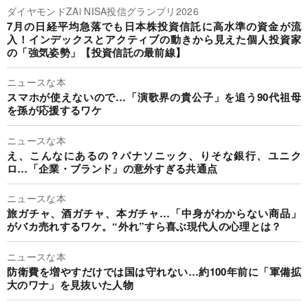
ダイヤモンドZAi NISA投信グランプリ2026
7月の日経平均急落でも日本株投資信託に高水準の資金が流
入！インデックスとアクティブの動きから見えた個人投資家
の「強気姿勢」【投資信託の最前線】
ニュースな本
スマホが使えないので…「演歌界の貴公子」を追う90代祖母
を孫が応援するワケ
ニュースな本
え、こんなにあるの？パナソニック、りそな銀行、ユニク
ロ…「企業・ブランド」の意外すぎる共通点
ニュースな本
旅ガチャ、酒ガチャ、本ガチャ…「中身がわからない商品」
がバカ売れするワケ。“外れ”すら喜ぶ現代人の心理とは？
ニュースな本
防衛費を増やすだけでは国は守れない…約100年前に「軍備拡
大のワナ」を見抜いた人物