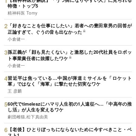
特徴・トップ5
精神科医 Tomy
「好きなことを仕事にしたい」若者への豊田章男の回答が
正論すぎて、ぐうの音も出なかった
小倉健一
孫正義が「顔も見たくない」と激怒した20代社員をロボッ
ト事業責任者に抜擢したワケ
小倉健一
習近平は焦っている…中国が弾道ミサイルを「ロケット
軍」ではなく「海軍」に撃たせた切実なワケ
王 彦麟
60代でtimeleszにハマり人生初の1人遠征へ…「中高年の推
し活」が人生を変えるワケ
劇団雌猫,松下真由美
【老後】ひとりぼっちにならないために今すべきこと・ベ
スト1