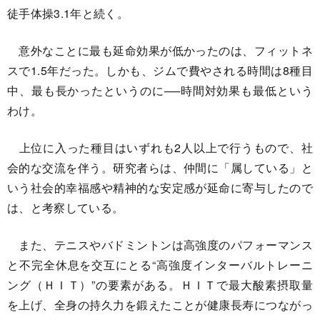
徒手体操3.1年と続く。
意外なことに最も延命効果が低かったのは、フィットネ
スで1.5年だった。しかも、ジムで費やされる時間は8種目
中、最も長かったというのに──時間対効果も最低という
わけ。
上位に入った種目はいずれも2人以上で行うもので、社
会的な交流を伴う。研究者らは、仲間に「属している」と
いう社会的幸福感や精神的な安定感が延命に寄与したので
は、と考察している。
また、テニスやバドミントンは高強度のパフォーマンス
と不完全休息を交互にとる“高強度インターバルトレーニ
ング（ＨＩＴ）”の要素がある。ＨＩＴで最大酸素摂取量
を上げ、全身の持久力を鍛えたことが健康長寿につながっ