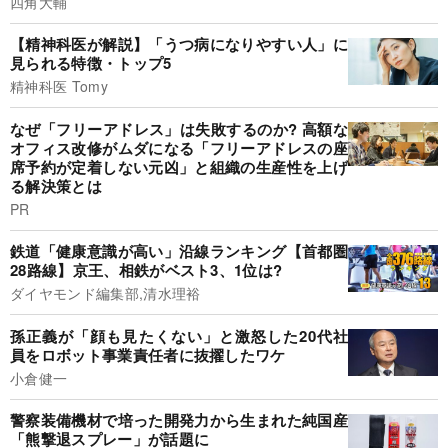
四角大輔
【精神科医が解説】「うつ病になりやすい人」に
見られる特徴・トップ5
精神科医 Tomy
なぜ「フリーアドレス」は失敗するのか? 高額な
オフィス改修がムダになる「フリーアドレスの座
席予約が定着しない元凶」と組織の生産性を上げ
る解決策とは
PR
鉄道「健康意識が高い」沿線ランキング【首都圏
28路線】京王、相鉄がベスト3、1位は?
ダイヤモンド編集部,清水理裕
孫正義が「顔も見たくない」と激怒した20代社
員をロボット事業責任者に抜擢したワケ
小倉健一
警察装備機材で培った開発力から生まれた純国産
「熊撃退スプレー」が話題に