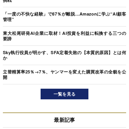
挑戦
「一度の不快な経験」で87％が離脱…Amazonに学ぶ“AI顧客
管理”
東大松尾研発AI企業に取材！AI投資を利益に転換する三つの
要諦
Sky執行役員が明かす、SFA定着失敗の【本質的原因】とは何
か
立替精算率25％→7％、ヤンマーを変えた購買改革の全貌を公
開
一覧を見る
最新記事