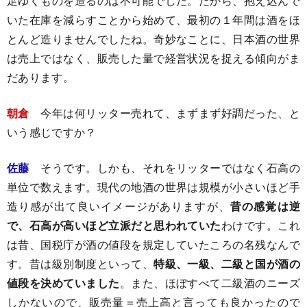
足ゆくものを造るのは不可能でした。だから、抱え込んで
いた在庫を減らすことから始めて、最初の１年間は酒をほ
とんど造りませんでしたね。奇妙なことに、日本酒の世界
は売上ではなく、販売した量で経営状況を捉える傾向がま
だあります。
朝倉
今年は何リッター売れて、まずまず好調だった、と
いう感じですか？
佐藤
そうです。しかも、それをリッターではなく石高の
単位で数えます。現代の地酒の世界は規模が小さいほど手
造り感が出て良いイメージがありますが、
昔の感覚は逆
で、石高が高いほど立派だと思われていた
わけです。これ
は昔、国税庁が酒の値段を規定していたころの名残なんで
す。昔は級別制度といって、
特級、一級、二級と国が酒の
値段を決めていました
。また、ほぼすべて二級酒のニーズ
しかないので、販売量＝売上高と言っても良かったので