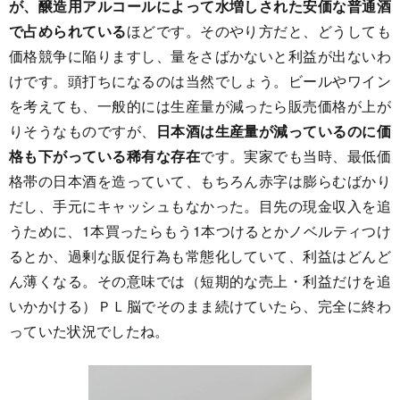
が、醸造用アルコールによって水増しされた安価な普通酒
で占められている
ほどです。そのやり方だと、どうしても
価格競争に陥りますし、量をさばかないと利益が出ないわ
けです。頭打ちになるのは当然でしょう。ビールやワイン
を考えても、一般的には生産量が減ったら販売価格が上が
りそうなものですが、
日本酒は生産量が減っているのに価
格も下がっている稀有な存在
です。実家でも当時、最低価
格帯の日本酒を造っていて、もちろん赤字は膨らむばかり
だし、手元にキャッシュもなかった。目先の現金収入を追
うために、1本買ったらもう1本つけるとかノベルティつけ
るとか、過剰な販促行為も常態化していて、利益はどんど
ん薄くなる。その意味では（短期的な売上・利益だけを追
いかかける）ＰＬ脳でそのまま続けていたら、完全に終わ
っていた状況でしたね。