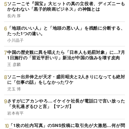
ソニーこそ『国宝』大ヒットの真の立役者、ディズニーも
かなわない「黒子的映画ビジネス」の神髄とは
長内 厚
「地頭のいい人」と「地頭の悪い人」を残酷に分断する、
たった1つの違い。
小川晶子
中国の歴史観に異を唱えたら「日本人も処罰対象」に…7月
1日施行の「習近平肝いり」新法が中国の強みを壊す皮肉
王 彦麟
ソニー出井伸之が天才・盛田昭夫と2人きりになっても絶対
に「仕事の話」をしなかったワケ
児玉 博
さすがにアカンやろ…イケイケ社長が電話口で言い放った
「失礼過ぎるひと言」【マンガ】
岩本有平
「1枚の社内写真」のSNS投稿に取引先が大激怒…何が問