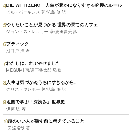
DIE WITH ZERO 人生が豊かになりすぎる究極のルール
ビル・パーキンス 著/児島 修 訳
やりたいことが見つかる 世界の果てのカフェ
ジョン・ストレルキー 著/鹿田昌美 訳
ブティック
池井戸 潤 著
わたしはこれでやせました
MEGUMI 著/道下将太郎 監修
人生は気づかぬうちにすぎるから。
クリス・ギレボー 著/児島 修 訳
地図で学ぶ「深読み」世界史
伊藤 敏 著
頭のいい人が話す前に考えていること
安達裕哉 著