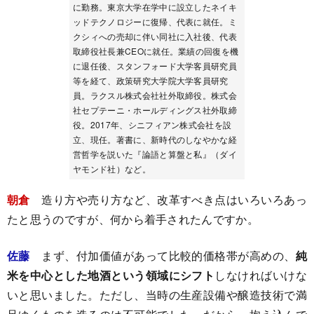
に勤務。東京大学在学中に設立したネイキ
ッドテクノロジーに復帰、代表に就任。ミ
クシィへの売却に伴い同社に入社後、代表
取締役社長兼CEOに就任。業績の回復を機
に退任後、スタンフォード大学客員研究員
等を経て、政策研究大学院大学客員研究
員。ラクスル株式会社社外取締役。株式会
社セプテーニ・ホールディングス社外取締
役。2017年、シニフィアン株式会社を設
立、現任。著書に、新時代のしなやかな経
営哲学を説いた『論語と算盤と私』（ダイ
ヤモンド社）など。
朝倉
造り方や売り方など、改革すべき点はいろいろあっ
たと思うのですが、何から着手されたんですか。
佐藤
まず、付加価値があって比較的価格帯が高めの、
純
米を中心とした地酒という領域にシフト
しなければいけな
いと思いました。ただし、当時の生産設備や醸造技術で満