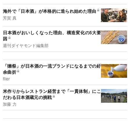
海外で「日本酒」が本格的に造られ始めた理由
芳賀 真
日本酒がおいしくなった理由、構造変化の5大要
因
週刊ダイヤモンド編集部
「獺祭」が日本酒の一流ブランドになるまでの紆
余曲折
flier
米作りからレストラン経営まで「一貫体制」にこ
だわる日本酒蔵元の挑戦
加藤 力