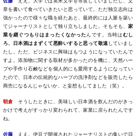
佐藤
ええ。大学では英米文学を専攻していましたし、文
章を書いて食べていきたいと思っていて。ただ独立志向は
強かったので様々な職を経たあと、最終的には人脈を築い
てジャーナリストとして独り立ちしました。そもそも、
家
業を継ぐつもりはまったくなかった
んです。当時は
むし
ろ、日本酒はまずくて悪酔いすると思って敬遠
していまし
たし。ただ、ビジネスに興味はもつようになっていたんで
すよ。添加物に関する取材が多かったのを機に、天然ハー
ブや手作り石鹸などを個人的にも愛用するようになってい
たので、日本の伝統的なハーブの洗浄剤などを販売したら
商売になるんじゃないか、と妄想もしてました（笑）。
朝倉
そうしたときに、美味しい日本酒を飲んだのがきっ
かけで考えがすっかり変わられて、家業に戻られたんです
ね。
佐藤
ええ。伊豆で開催されたジャーナリストの集いで日