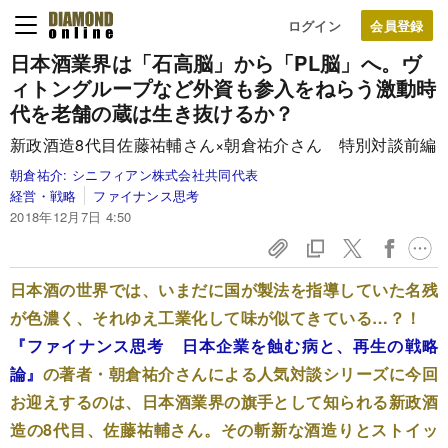
ログイン
日本酒業界は「石高脳」から「PL脳」へ。ヴ
ィトングループなど外資も参入をねらう激動時
代を老舗の蔵は生き抜けるか？
新政酒造8代目佐藤祐輔さん×朝倉祐介さん 特別対談前編
朝倉祐介:
シニフィアン株式会社共同代表
経営・戦略
ファイナンス思考
2018年12月7日 4:50
日本酒の世界では、いまだに国が製法を指導していた名残
が色濃く、それゆえ工業化して味が似てきている…？！
『ファイナンス思考 日本企業を蝕む病と、再生の戦略
論』
の著者・朝倉祐介さんによる人気対談シリーズに今回
お迎えするのは、日本酒業界の旗手として知られる新政酒
造の8代目、佐藤祐輔さん。その斬新な酒造りとストイッ