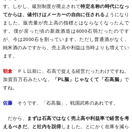
す。しかし、級別制度が廃止されて
特定名称の時代になっ
てからは、値付けはメーカーの自由に任される
ようになり
ました。販売量が売上高の指標とはならなくなったんで
す。僕が戻った頃の新政酒造は6000石弱だったのです
が、今は2000石を割っています。ただし普通酒がなく、
純米酒のみですから、売上高や利益は当時よりも増えてい
ます。
朝倉
ＰＬ以前に、石高で捉える経営だったわけですね。
加賀百万石みたいな。
「PL脳」じゃなくて「石高脳」
で
すね。
佐藤
そうです、「石高脳」。戦国武将のあれです。
だから、
まずは石高ではなく売上高や利益率で経営を考
えるべきだ、と社内を説得
しました。とにかく在庫を減ら