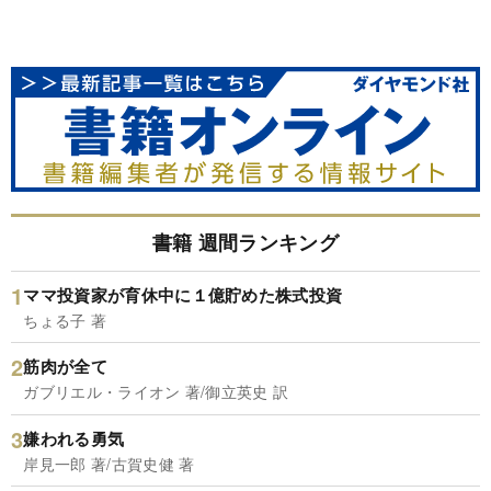
書籍 週間ランキング
ママ投資家が育休中に１億貯めた株式投資
ちょる子 著
筋肉が全て
ガブリエル・ライオン 著/御立英史 訳
嫌われる勇気
岸見一郎 著/古賀史健 著