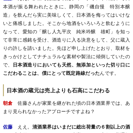
本酒が振る舞われたときに、静岡の「磯自慢 特別本醸
造」を飲んだら実に美味しくて、日本酒を侮ってはいけな
いと痛感しました。そこから地酒をいろいろと飲むように
なって、愛知の「醸し人九平次 純米吟醸 雄町」を知っ
て非常に感銘を受け、酒造りに入る決意をして、父に蔵入
りの許しを請いました。先ほど申し上げたとおり、取材を
きっかけとしてナチュラルな素材や製法に傾倒していたの
で、
日本酒造りにおいても天然、無添加といった切り口に
こだわることは、僕にとって既定路線だった
んです。
日本酒の蔵元は売上よりも石高にこだわる
朝倉
佐藤さんが家業を継がれた頃の日本酒業界では、あ
まり見られなかったアプローチですよね？
佐藤
ええ。
清酒業界はいまだに総出荷量の６割以上の酒