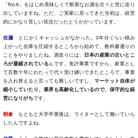
「No.6」をはじめ美味しくて斬新なお酒を次々と世に送り
出していますね。ただ、ご実家に戻ってきた当初は、経営
的にかなり苦しい状況だったとうかがっています。
佐藤
とにかくキャッシュがなかった。3年分ぐらい積み
上がった在庫を圧縮するところから始めて、教科書通りの
ことをやりましたね。酒造りには、
日本の産業の古いとこ
ろが凝縮されている
んです。免許事業ですから、家業とし
て百数十年にわたって代々受け継いできたところで、事業
を入れ替えると言っても難しいですし、
マーケット自体が
縮小していたり、業界も高齢化しているので、保守的な経
営になりがち
です。
朝倉
もともと大学卒業後は、ライターとして働いていら
したんですよね。