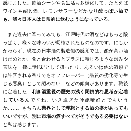
感じました。飲酒シーンや食生活も多様化して、たとえば
ワインや紹興酒、レモンサワーなどかなり
酸っぱい酒で
も、我々日本人は日常的に飲むようになっている
。
また過去に遡ってみても、江戸時代の酒などはもっと酸
っぱく、様々な味わいが凝縮されたものなのです。にもか
かわらず、現在の日本酒の製造側の感覚では、酸が高い酒
はだめとか、食と合わせるとプラスに転じるような渋みや
苦味を一律に“雑味”として扱ったり、あるいは他の酒類で
は許容される香りでもオフフレーバー（品質の劣化等で生
じる悪臭）として認めない、などの傾向があります。戦後
に定着した、
利き酒重視の歴史の浅く閉鎖的な思考が定着
している
んですね。いき過ぎた吟醸嗜好とでもいう
か……。もちろん
業界として理想とする酒の姿があっても
いいですが、別に市場の酒すべてがそうである必要はない
と私は感じます。