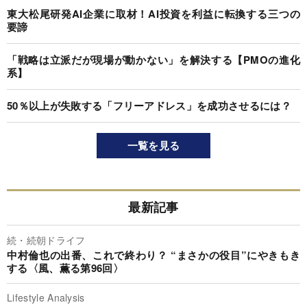
東大松尾研発AI企業に取材！AI投資を利益に転換する三つの
要諦
「戦略は立派だが現場が動かない」を解決する【PMOの進化
系】
50％以上が失敗する「フリーアドレス」を成功させるには？
一覧を見る
最新記事
続・続朝ドライフ
中村倫也の出番、これで終わり？ “まさかの役目”にやきもき
する〈風、薫る第96回〉
Lifestyle Analysis