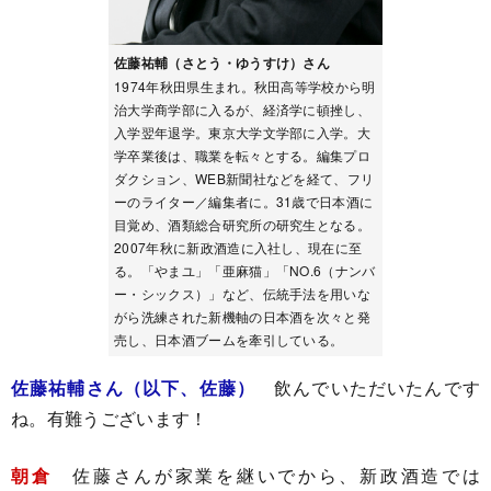
佐藤祐輔（さとう・ゆうすけ）さん
1974年秋田県生まれ。秋田高等学校から明
治大学商学部に入るが、経済学に頓挫し、
入学翌年退学。東京大学文学部に入学。大
学卒業後は、職業を転々とする。編集プロ
ダクション、WEB新聞社などを経て、フリ
ーのライター／編集者に。31歳で日本酒に
目覚め、酒類総合研究所の研究生となる。
2007年秋に新政酒造に入社し、現在に至
る。「やまユ」「亜麻猫」「NO.6（ナンバ
ー・シックス）」など、伝統手法を用いな
がら洗練された新機軸の日本酒を次々と発
売し、日本酒ブームを牽引している。
佐藤祐輔さん（以下、佐藤）
飲んでいただいたんです
ね。有難うございます！
朝倉
佐藤さんが家業を継いでから、新政酒造では