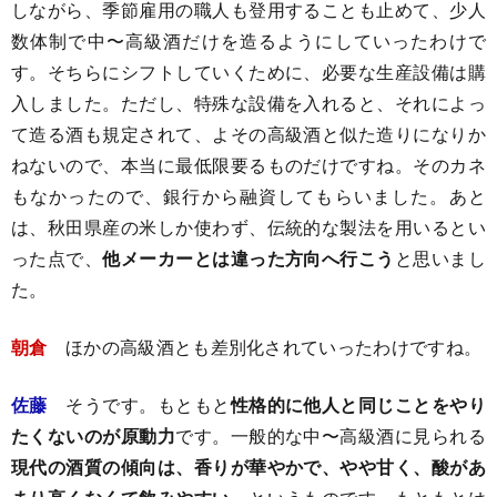
しながら、季節雇用の職人も登用することも止めて、少人
数体制で中〜高級酒だけを造るようにしていったわけで
す。そちらにシフトしていくために、必要な生産設備は購
入しました。ただし、特殊な設備を入れると、それによっ
て造る酒も規定されて、よその高級酒と似た造りになりか
ねないので、本当に最低限要るものだけですね。そのカネ
もなかったので、銀行から融資してもらいました。あと
は、秋田県産の米しか使わず、伝統的な製法を用いるとい
った点で、
他メーカーとは違った方向へ行こう
と思いまし
た。
朝倉
ほかの高級酒とも差別化されていったわけですね。
佐藤
そうです。もともと
性格的に他人と同じことをやり
たくないのが原動力
です。一般的な中〜高級酒に見られる
現代の酒質の傾向は、香りが華やかで、やや甘く、酸があ