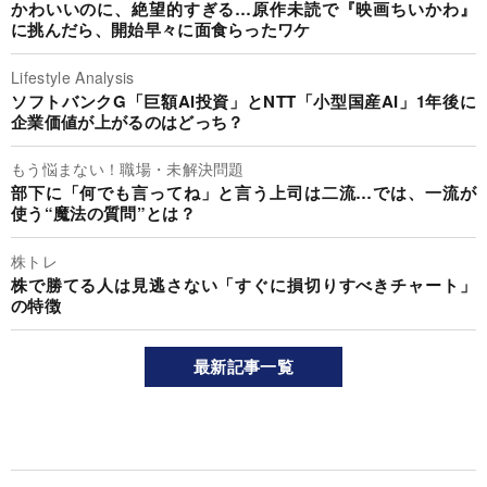
かわいいのに、絶望的すぎる…原作未読で『映画ちいかわ』
に挑んだら、開始早々に面食らったワケ
Lifestyle Analysis
ソフトバンクG「巨額AI投資」とNTT「小型国産AI」1年後に
企業価値が上がるのはどっち？
もう悩まない！職場・未解決問題
部下に「何でも言ってね」と言う上司は二流…では、一流が
使う“魔法の質問”とは？
株トレ
株で勝てる人は見逃さない「すぐに損切りすべきチャート」
の特徴
最新記事一覧