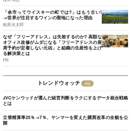
「余市ってウイスキーの町では?」はもう古い!
→世界が注目するワインの聖地になった理由
柏原光太郎
なぜ「フリーアドレス」は失敗するのか? 高額な
オフィス改修がムダになる「フリーアドレスの座
席予約が定着しない元凶」と組織の生産性を上げ
る解決策とは
PR
トレンドウォッチ
JVCケンウッドが選んだ経営判断をラクにするデータ統合戦略
とは
立替精算率25％→7％、ヤンマーを変えた購買改革の全貌を公
開