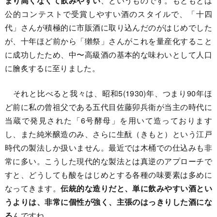
まり高くなくて飲みやすい
、というものです。もともとは
公的コンテストで受賞しやすい酒のスタイルで、「十四
代」さんが積極的に市販酒に取り込んだのがはじめでした
が、十年ほど前から「獺祭」さんがこれを量産化すること
に成功したため、中〜高級酒の基本的な味わいとして人口
に膾炙するに至りました。
それと比べると我々は、昭和5(1930)年、つまり90年ほ
ど前に私の曾祖父である五代目佐藤卯兵衛が当主の時代に
当蔵で発見された「6号酵母」を用いて造っております
し、また純米醸造のみ、さらに生酛（きもと）という江戸
時代の製法しか扱いません。最近では木桶での仕込みも非
常に多い。こうした現代的な製法とは真逆のアプローチで
すと、どうしても酸をはじめとする各種の味要素は多めに
なってきます。
伝統的な造りだと、単に飲みやすい酒とい
うよりは、非常に個性が強く、主張のはっきりした酒にな
る
んですね。