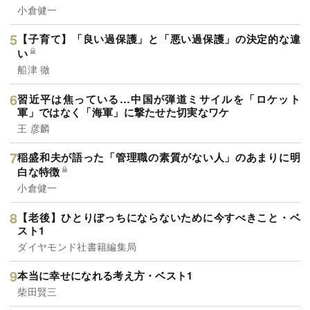
小倉健一
【子育て】「良い過保護」と「悪い過保護」の決定的な違
い
船津 徹
習近平は焦っている…中国が弾道ミサイルを「ロケット
軍」ではなく「海軍」に撃たせた切実なワケ
王 彦麟
稲盛和夫が語った「管理職の素質がない人」のあまりに明
白な特徴
小倉健一
【老後】ひとりぼっちにならないために今すべきこと・ベ
スト1
ダイヤモンド社書籍編集局
本当に幸せになれる考え方・ベスト1
柴田賢三