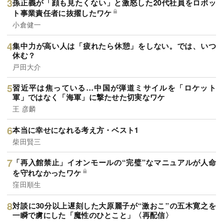
孫正義が「顔も見たくない」と激怒した20代社員をロボッ
ト事業責任者に抜擢したワケ
小倉健一
集中力が高い人は「疲れたら休憩」をしない。では、いつ
休む？
戸田大介
習近平は焦っている…中国が弾道ミサイルを「ロケット
軍」ではなく「海軍」に撃たせた切実なワケ
王 彦麟
本当に幸せになれる考え方・ベスト1
柴田賢三
「再入館禁止」イオンモールの“完璧”なマニュアルが人命
を守れなかったワケ
窪田順生
対談に30分以上遅刻した大原麗子が“激おこ”の五木寛之を
一瞬で虜にした「魔性のひとこと」〈再配信〉