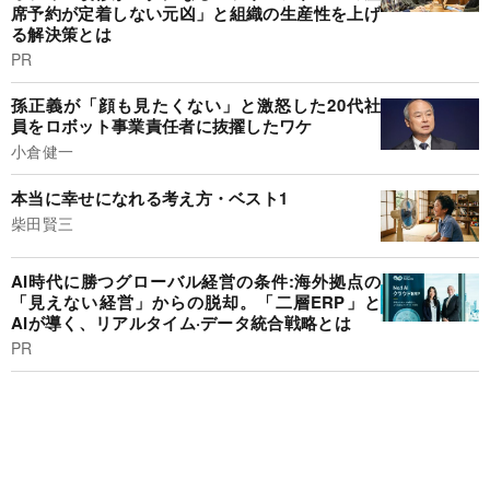
席予約が定着しない元凶」と組織の生産性を上げ
る解決策とは
PR
孫正義が「顔も見たくない」と激怒した20代社
員をロボット事業責任者に抜擢したワケ
小倉健一
本当に幸せになれる考え方・ベスト1
柴田賢三
AI時代に勝つグローバル経営の条件:海外拠点の
「見えない経営」からの脱却。「二層ERP」と
AIが導く、リアルタイム·データ統合戦略とは
PR