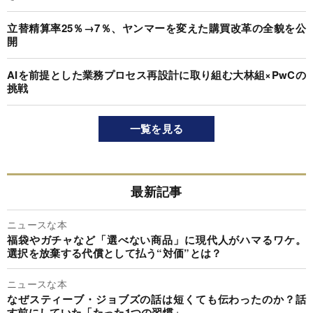
立替精算率25％→7％、ヤンマーを変えた購買改革の全貌を公
開
AIを前提とした業務プロセス再設計に取り組む大林組×PwCの
挑戦
一覧を見る
最新記事
ニュースな本
福袋やガチャなど「選べない商品」に現代人がハマるワケ。
選択を放棄する代償として払う“対価”とは？
ニュースな本
なぜスティーブ・ジョブズの話は短くても伝わったのか？話
す前にしていた「たった1つの習慣」