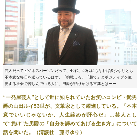
芸人だってビジネスパーソンだって、40代、50代にもなれば多少なりとも
不本意な毎日を送っているはず。「挑戦しろ」「勝て」とポジティブを強
要する社会で苦しんでいる人に、男爵が語りかける言葉とはーー
“一発屋芸人”として世に知られていたお笑いコンビ・髭男
爵の山田ルイ53世が、文筆家として躍進している。「不本
意でいいじゃないか、人生諦めが肝心だ」…芸人とし
て“負け”た男爵の「自分を諦めてあげる生き方」について
話を聞いた。（清談社 藤野ゆり）