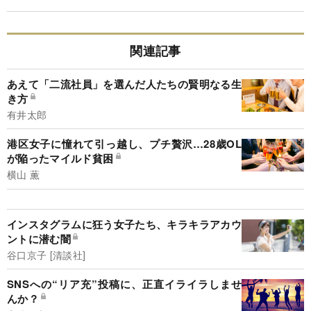
関連記事
あえて「二流社員」を選んだ人たちの賢明なる生
き方
有井太郎
港区女子に憧れて引っ越し、プチ贅沢…28歳OL
が陥ったマイルド貧困
横山 薫
インスタグラムに狂う女子たち、キラキラアカウ
ントに潜む闇
谷口京子 [清談社]
SNSへの“リア充”投稿に、正直イライラしませ
んか？