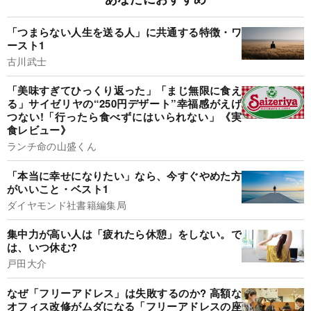
「つまらない人生を送る人」に共通する特徴・ワ
ースト1
古川武士
「美味すぎてひっくり返った」「まじ無限に食え
る」サイゼリヤの“250円デザート”幸福感がえげ
つない!「行ったら食べずにはいられない」《実
食レビュー》
ランチ命の山盛くん
「本当に幸せになりたい」なら、今すぐやめた方
がいいこと・ベスト1
ダイヤモンド社書籍編集局
集中力が高い人は「疲れたら休憩」をしない。で
は、いつ休む?
戸田大介
なぜ「フリーアドレス」は失敗するのか? 高額な
オフィス改修がムダになる「フリーアドレスの座