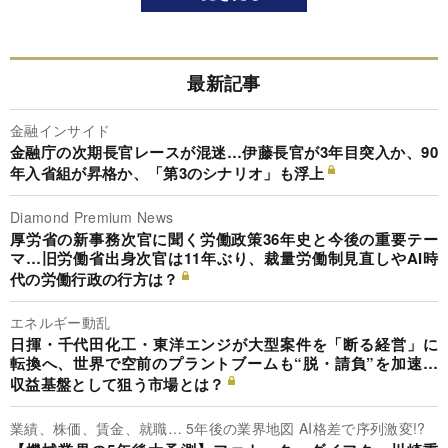
最新記事
金融インサイド
金融庁の次期長官レースが混迷…伊藤長官が3年目突入か、90
年入省組が昇格か、「第3のシナリオ」も浮上
Diamond Premium News
厚労省の新事務次官に聞く労働政策36年史と今後の重要テー
マ…旧労働省出身次官は11年ぶり、裁量労働制見直しやAI時
代の労働行政の行方は？
エネルギー動乱
日揮・千代田化工・東洋エンジが大型案件を「断る経営」に
転換へ、世界で空前のプラントブームも“脱・請負”を加速…
収益基盤として狙う市場とは？
業績、株価、賃金、就職… 5年後の業界地図 AI格差で序列激変!?