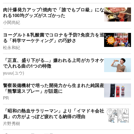
肉汁爆発力アップ!焼肉で「誰でもプロ級」にな
れる100均グッズがスゴかった
小関尚紀
ヨーグルト&乳酸菌でコロナを予防?免疫力を巡
る「科学マーケティング」の巧妙さ
松永和紀
「正直、盛り下がる...」嫌われる上司がカラオケ
で入れる曲の1つの特徴
yuuu(ユウ)
警察装備機材で培った開発力から生まれた純国産
「熊撃退スプレー」が話題に
PR
「昭和の熱血サラリーマン」より「イマドキ会社
員」の方がよっぽど疲れてる納得の理由
片野秀樹