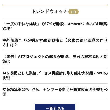
トレンドウォッチ
「一度の不快な経験」で87％が離脱…Amazonに学ぶ“AI顧客
管理”
中外製薬CEOが明かす生存戦略と【変化に強い組織の作り
方】は？
【警告】AIプロジェクトの60％が断念、失敗の根本原因と対
策は
AIを前提とした業務プロセス再設計に取り組む大林組×PwCの
挑戦
立替精算率25％→7％、ヤンマーを変えた購買改革の全貌を公
開
一覧を見る