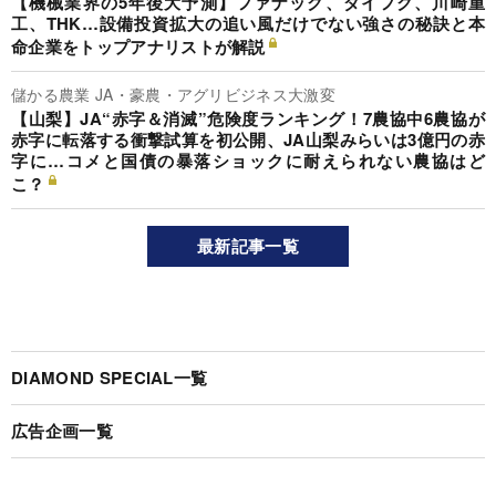
【機械業界の5年後大予測】ファナック、ダイフク、川崎重
工、THK…設備投資拡大の追い風だけでない強さの秘訣と本
命企業をトップアナリストが解説
儲かる農業 JA・豪農・アグリビジネス大激変
【山梨】JA“赤字＆消滅”危険度ランキング！7農協中6農協が
赤字に転落する衝撃試算を初公開、JA山梨みらいは3億円の赤
字に…コメと国債の暴落ショックに耐えられない農協はど
こ？
最新記事一覧
DIAMOND SPECIAL一覧
広告企画一覧