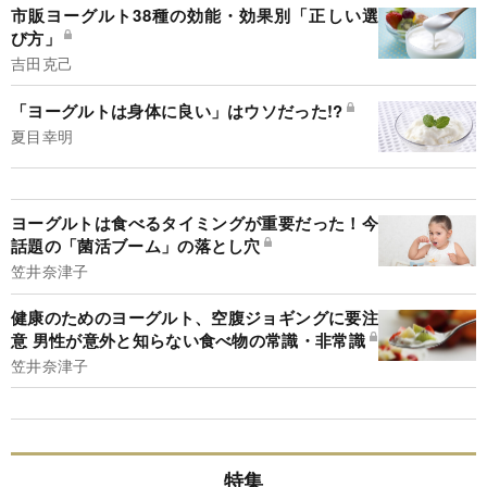
市販ヨーグルト38種の効能・効果別「正しい選
び方」
吉田克己
「ヨーグルトは身体に良い」はウソだった!?
夏目幸明
ヨーグルトは食べるタイミングが重要だった！今
話題の「菌活ブーム」の落とし穴
笠井奈津子
健康のためのヨーグルト、空腹ジョギングに要注
意 男性が意外と知らない食べ物の常識・非常識
笠井奈津子
特集