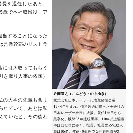
員長を退任したあと、
45歳で本社取締役・ア
担当することになった
は営業幹部のリストラ
店に引き取ってもらう
引き取り人事の依頼）
近藤宣之（こんどう・のぶゆき）
私の大学の先輩も含ま
株式会社日本レーザー代表取締役会長
1944年生まれ。債務超過に陥った子会社の
られていて、あとは私
日本レーザー社長に抜擢。就任1年目から
めていたと、その後わ
黒字化、以降25年連続黒字、10年以上離職
率ほぼゼロに導く。役員、社員含めて総人
員は65名、年商40億円で女性管理職が3