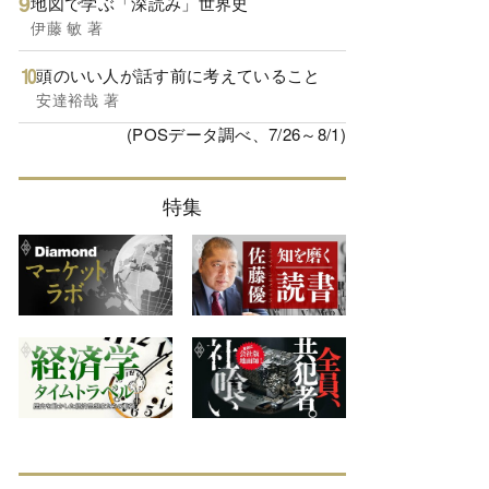
地図で学ぶ「深読み」世界史
伊藤 敏 著
頭のいい人が話す前に考えていること
安達裕哉 著
(POSデータ調べ、7/26～8/1)
特集