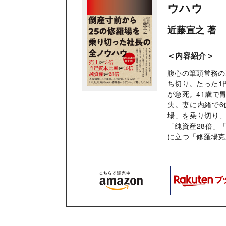
ウハウ
近藤宣之 著
＜内容紹介＞
腹心の筆頭常務の
ち切り。たった1
が急死。41歳で
失。妻に内緒で6
場」を乗り切り、
「純資産28倍」
に立つ「修羅場克