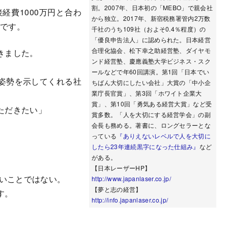
割。2007年、日本初の「MEBO」で親会社
経費1000万円と合わ
から独立。2017年、新宿税務署管内2万数
減
です。
千社のうち109社（およそ0.4％程度）の
「優良申告法人」に認められた。日本経営
合理化協会、松下幸之助経営塾、ダイヤモ
きました。
ンド経営塾、慶應義塾大学ビジネス・スク
ールなどで年60回講演。第1回「日本でい
姿勢を示してくれる社
ちばん大切にしたい会社」大賞の「中小企
業庁長官賞」、第3回「ホワイト企業大
賞」、第10回「勇気ある経営大賞」など受
ただきたい」
賞多数。「人を大切にする経営学会」の副
会長も務める。著書に、ロングセラーとな
っている
『ありえないレベルで人を大切に
したら23年連続黒字になった仕組み』
など
がある。
【日本レーザーHP】
すいことではない。
http://www.japanlaser.co.jp/
【夢と志の経営】
す。
http://info.japanlaser.co.jp/