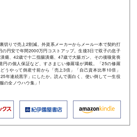
裏切りで売上2割減。外資系メーカーからメール一本で契約打
円の円安で年間2000万円コストアップ。生後3日で双子の息子
胃潰瘍、42歳で十二指腸潰瘍、47歳で大腸ガン、その後嗅覚喪
億円の個人保証など、すさまじい修羅場が満載。「25の修羅
どうやって倒産寸前から「売上3倍」「自己資本比率10倍」
「25年連続黒字」にしたか。読んで面白く、使い倒して一生役
服の全ノウハウ集」!