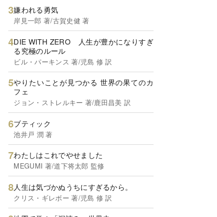
嫌われる勇気
岸見一郎 著/古賀史健 著
DIE WITH ZERO 人生が豊かになりすぎ
る究極のルール
ビル・パーキンス 著/児島 修 訳
やりたいことが見つかる 世界の果てのカ
フェ
ジョン・ストレルキー 著/鹿田昌美 訳
ブティック
池井戸 潤 著
わたしはこれでやせました
MEGUMI 著/道下将太郎 監修
人生は気づかぬうちにすぎるから。
クリス・ギレボー 著/児島 修 訳