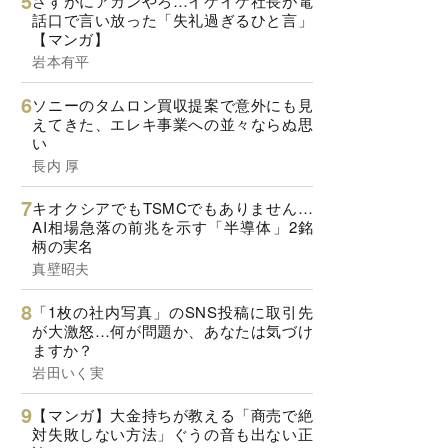
さすがにアカンやろ…イケイケ社長が電
話口で言い放った「失礼過ぎるひと言」
【マンガ】
岩本有平
ソニーのタムロン買収提案で意外にも見
えてきた、エレキ事業への並々ならぬ思
い
長内 厚
キオクシアでもTSMCでもありません…
AI相場急落の前兆を示す「半導体」2銘
柄の実名
真壁昭夫
「1枚の社内写真」のSNS投稿に取引先
が大激怒…何が問題か、あなたは気づけ
ますか？
岩田いく実
【マンガ】大金持ちが教える「商売で絶
対失敗しない方法」ぐうの音も出ない正