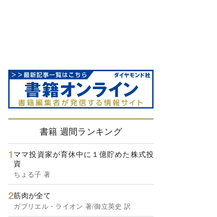
書籍 週間ランキング
ママ投資家が育休中に１億貯めた株式投
資
ちょる子 著
筋肉が全て
ガブリエル・ライオン 著/御立英史 訳