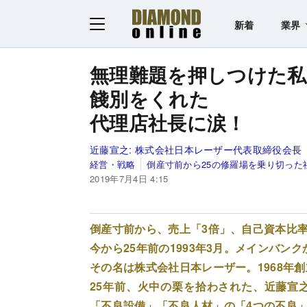
新着
業界
無理難題を押しつけた私
餞別をくれた
代理店社長に涙！
近藤宣之:
株式会社日本レーザー代表取締役会長
経営・戦略
倒産寸前から25の修羅場を乗り切った
2019年7月4日 4:15
倒産寸前から、売上「3倍」、自己資本比率「
今から25年前の1993年3月。メインバ
その名は株式会社日本レーザー。1968年
25年前、火中の栗を拾わされた、近藤宣
「不良設備」「不良人材」の「4つの不良