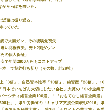
ながそっぽを向いた。
と近藤は振り返る。
待っていた！
47歳で大腸ガン、その後嗅覚喪失
に遭い商権喪失。売上2割ダウン
億円の個人保証」
安で年間2000万円もコストアップ
一本」で契約打ち切り（その数、計28社）
上「3倍」、自己資本比率「10倍」、純資産「28倍」。10
「日本でいちばん大切にしたい会社」大賞の「中小企業庁
バーシティ経営企業100選」「『おもてなし経営企業選』
300社」、厚生労働省の「キャリア支援企業表彰2015」厚
回「勇気ある経営大賞」、第3回「ホワイト企業大賞」を受