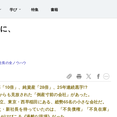
学び
特集
書籍
に、
社長の全ノウハウ
10倍」、純資産「28倍」、25年連続黒字!?
ンクからも見放された「倒産寸前の会社」があった。
創立、東京・西早稲田にある、総勢65名の小さな会社だ。
之・新社長を待っていたのは、「不良債権」「不良在庫」
」がはびこる《過酷な現場》だった。