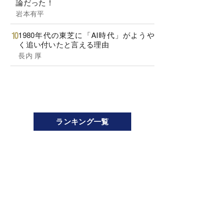
論だった！
岩本有平
1980年代の東芝に「AI時代」がようや
く追い付いたと言える理由
長内 厚
ランキング一覧