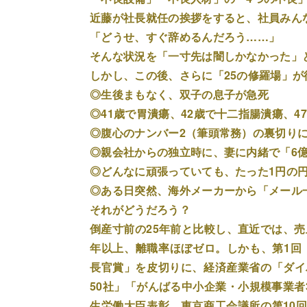
近藤が社長就任の挨拶をすると、社員みん
「どうせ、すぐ辞めるんだろう……」
そんな状況を「一寸先は闇しかなかった」
しかし、この後、さらに「25の修羅場」が
◎生後まもなく、双子の息子が急死
◎41歳で胃潰瘍、42歳で十二指腸潰瘍、
◎腹心のナンバー2（筆頭常務）の裏切り
◎親会社からの独立時に、妻に内緒で「6
◎どんなに頑張っていても、たった1円の円
◎ある日突然、海外メーカーから「メール
それがどうだろう？
倒産寸前の25年前と比較し、直近では、売
年以上、離職率ほぼゼロ。しかも、第1回
長官賞」を皮切りに、経済産業省の「ダイ
50社」「がんばる中小企業・小規模事業者
生労働大臣表彰、東京商工会議所の第10