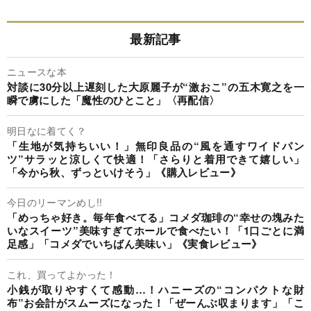
最新記事
ニュースな本
対談に30分以上遅刻した大原麗子が“激おこ”の五木寛之を一
瞬で虜にした「魔性のひとこと」〈再配信〉
明日なに着てく？
「生地が気持ちいい！」無印良品の“風を通すワイドパン
ツ”サラッと涼しくて快適！「さらりと着用できて嬉しい」
「今から秋、ずっといけそう」《購入レビュー》
今日のリーマンめし!!
「めっちゃ好き。毎年食べてる」コメダ珈琲の“幸せの塊みた
いなスイーツ”美味すぎてホールで食べたい！「1口ごとに満
足感」「コメダでいちばん美味い」《実食レビュー》
これ、買ってよかった！
小銭が取りやすくて感動…！ハニーズの“コンパクトな財
布”お会計がスムーズになった！「ぜーんぶ収まります」「こ