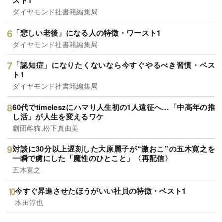
スト1
ダイヤモンド社書籍編集局
「悲しい老後」になる人の特徴・ワースト1
ダイヤモンド社書籍編集局
「認知症」になりたくないなら今すぐやるべき習慣・ベス
ト1
ダイヤモンド社書籍編集局
60代でtimeleszにハマり人生初の1人遠征へ…「中高年の推
し活」が人生を変えるワケ
劇団雌猫,松下真由美
対談に30分以上遅刻した大原麗子が“激おこ”の五木寛之を
一瞬で虜にした「魔性のひとこと」〈再配信〉
五木寛之
今すぐ昇進させたほうがいい社員の特徴・ベスト1
本田淳也