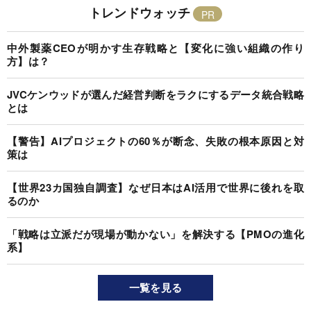
トレンドウォッチ
中外製薬CEOが明かす生存戦略と【変化に強い組織の作り
方】は？
JVCケンウッドが選んだ経営判断をラクにするデータ統合戦略
とは
【警告】AIプロジェクトの60％が断念、失敗の根本原因と対
策は
【世界23カ国独自調査】なぜ日本はAI活用で世界に後れを取
るのか
「戦略は立派だが現場が動かない」を解決する【PMOの進化
系】
一覧を見る