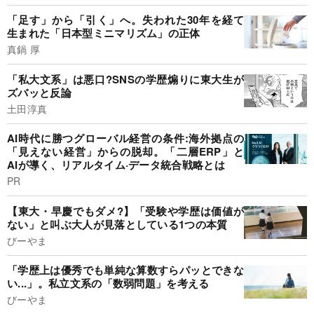
「足す」から「引く」へ。失われた30年を経て
生まれた「日本型ミニマリズム」の正体
真鍋 厚
「私大文系」は悪口?SNSの学歴煽りに東大生が
ズバッと反論
土田淳真
AI時代に勝つグローバル経営の条件:海外拠点の
「見えない経営」からの脱却。「二層ERP」と
AIが導く、リアルタイム·データ統合戦略とは
PR
【東大・早慶でもダメ?】「受験や学歴は価値が
ない」と叫ぶ大人が見落としている1つの本質
びーやま
「学歴上は優秀でも単純な算数すらパッとできな
い...」。私立文系の「数弱問題」を考える
びーやま