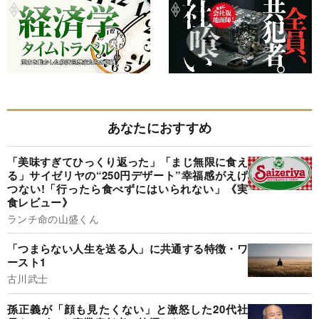
あなたにおすすめ
「美味すぎてひっくり返った」「まじ無限に食え
る」サイゼリヤの“250円デザート”幸福感がえげ
つない!「行ったら食べずにはいられない」《実
食レビュー》
ランチ命の山盛くん
「つまらない人生を送る人」に共通する特徴・ワ
ースト1
古川武士
孫正義が「顔も見たくない」と激怒した20代社