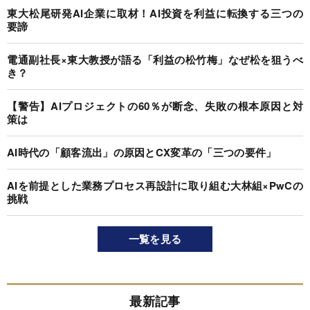
東大松尾研発AI企業に取材！AI投資を利益に転換する三つの
要諦
電通副社長×東大教授が語る「利益の松竹梅」なぜ松を狙うべ
き？
【警告】AIプロジェクトの60％が断念、失敗の根本原因と対
策は
AI時代の「顧客流出」の原因とCX変革の「三つの要件」
AIを前提とした業務プロセス再設計に取り組む大林組×PwCの
挑戦
一覧を見る
最新記事