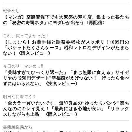
戦争めし
【マンガ】空襲警報下でも大繁盛の寿司店、集まった客たち
の「秘密の寿司ネタ」にヨダレが出そう〈再配信〉
これ、買ってよかった！
【しまむら】お薬手帳と診察券45枚がスッポリ！1089円の
「ポケットたくさんケース」昭和レトロなデザインがたまら
ない！《購入レビュー》
今日のリーマンめし!!
「美味すぎてひっくり返った」「まじ無限に食える」サイゼ
リヤの“250円デザート”幸福感がえげつない！「行ったら食べ
ずにはいられない」《実食レビュー》
明日なに着てく？
「全カラー買いたいです」無印良品の“ゆったりパンツ”楽ち
んなのにキレイ見え！「最高にはき心地が良い」「リラック
スしながらも上品」《購入レビュー》
書籍編集局から