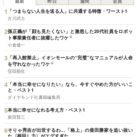
最新
昨日
週間
会員
「つまらない人生を送る人」に共通する特徴・ワースト1
古川武士
孫正義が「顔も見たくない」と激怒した20代社員をロボッ
ト事業責任者に抜擢したワケ
小倉健一
「再入館禁止」イオンモールの“完璧”なマニュアルが人命
を守れなかったワケ
窪田順生
「本当に幸せになりたい」なら、今すぐやめた方がいいこ
と・ベスト1
ダイヤモンド社書籍編集局
本当に幸せになれる考え方・ベスト1
柴田賢三
そりゃ秀吉が出世するわ…「格上」の柴田勝家を追い抜い
た〈根回し力〉がエグすぎた