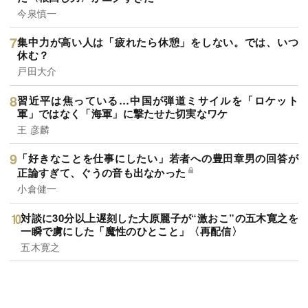
今泉慎一
集中力が高い人は「疲れたら休憩」をしない。では、いつ
休む？
戸田大介
習近平は焦っている…中国が弾道ミサイルを「ロケット
軍」ではなく「海軍」に撃たせた切実なワケ
王 彦麟
「好きなことを仕事にしたい」若者への豊田章男の回答が
正論すぎて、ぐうの音も出なかった
小倉健一
対談に30分以上遅刻した大原麗子が“激おこ”の五木寛之を
一瞬で虜にした「魔性のひとこと」〈再配信〉
五木寛之