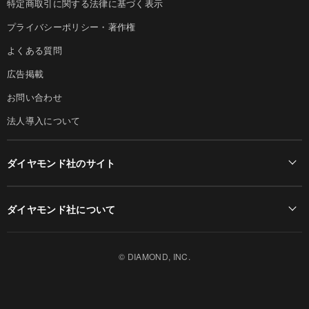
特定商取引に関する法律に基づく表示
プライバシーポリシー・著作権
よくある質問
広告掲載
お問い合わせ
法人導入について
ダイヤモンド社のサイト
Diamond Online(English)
ダイヤモンド社について
週刊ダイヤモンド
ダイヤモンド社TOP
DIAMONDハーバード・ビジネス・レビュー
© DIAMOND, INC.
会社概要
ダイヤモンドZAi（デジタル版）
採用情報
書籍オンライン