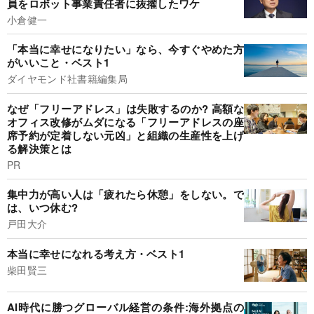
員をロボット事業責任者に抜擢したワケ
小倉健一
「本当に幸せになりたい」なら、今すぐやめた方
がいいこと・ベスト1
ダイヤモンド社書籍編集局
なぜ「フリーアドレス」は失敗するのか? 高額な
オフィス改修がムダになる「フリーアドレスの座
席予約が定着しない元凶」と組織の生産性を上げ
る解決策とは
PR
集中力が高い人は「疲れたら休憩」をしない。で
は、いつ休む?
戸田大介
本当に幸せになれる考え方・ベスト1
柴田賢三
AI時代に勝つグローバル経営の条件:海外拠点の