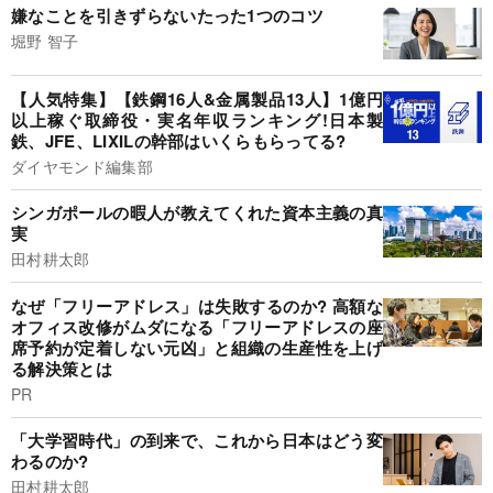
嫌なことを引きずらないたった1つのコツ
堀野 智子
【人気特集】【鉄鋼16人&金属製品13人】1億円
以上稼ぐ取締役・実名年収ランキング!日本製
鉄、JFE、LIXILの幹部はいくらもらってる?
ダイヤモンド編集部
シンガポールの暇人が教えてくれた資本主義の真
実
田村耕太郎
なぜ「フリーアドレス」は失敗するのか? 高額な
オフィス改修がムダになる「フリーアドレスの座
席予約が定着しない元凶」と組織の生産性を上げ
る解決策とは
PR
「大学習時代」の到来で、これから日本はどう変
わるのか?
田村耕太郎