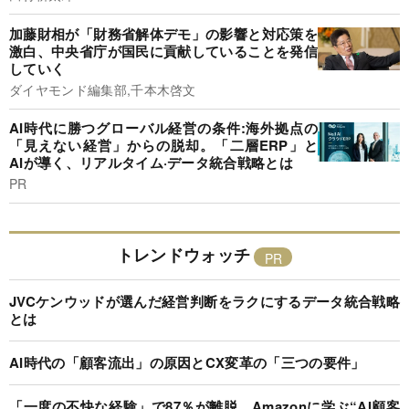
加藤財相が「財務省解体デモ」の影響と対応策を
激白、中央省庁が国民に貢献していることを発信
していく
ダイヤモンド編集部,千本木啓文
AI時代に勝つグローバル経営の条件:海外拠点の
「見えない経営」からの脱却。「二層ERP」と
AIが導く、リアルタイム·データ統合戦略とは
PR
トレンドウォッチ
JVCケンウッドが選んだ経営判断をラクにするデータ統合戦略
とは
AI時代の「顧客流出」の原因とCX変革の「三つの要件」
「一度の不快な経験」で87％が離脱…Amazonに学ぶ“AI顧客