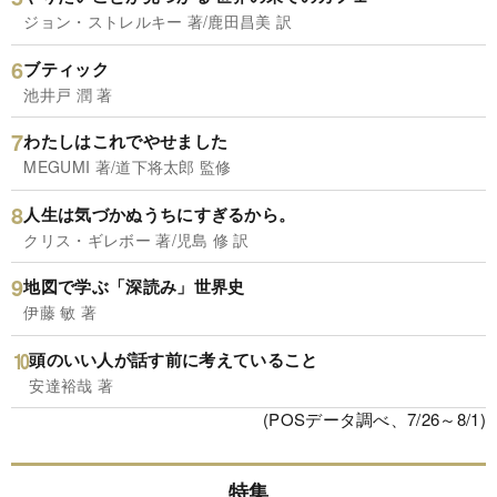
ジョン・ストレルキー 著/鹿田昌美 訳
ブティック
池井戸 潤 著
わたしはこれでやせました
MEGUMI 著/道下将太郎 監修
人生は気づかぬうちにすぎるから。
クリス・ギレボー 著/児島 修 訳
地図で学ぶ「深読み」世界史
伊藤 敏 著
頭のいい人が話す前に考えていること
安達裕哉 著
(POSデータ調べ、7/26～8/1)
特集