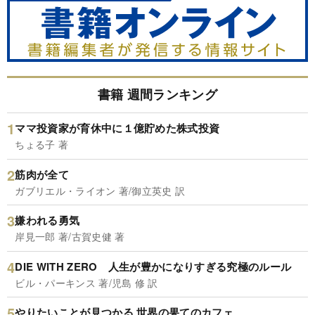
書籍 週間ランキング
ママ投資家が育休中に１億貯めた株式投資
ちょる子 著
筋肉が全て
ガブリエル・ライオン 著/御立英史 訳
嫌われる勇気
岸見一郎 著/古賀史健 著
DIE WITH ZERO 人生が豊かになりすぎる究極のルール
ビル・パーキンス 著/児島 修 訳
やりたいことが見つかる 世界の果てのカフェ