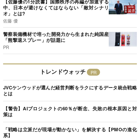
【佐藤優の1分読書】国際秩序の再編が加速する
中、日本が避けなくてはならない「敵対シナリ
オ」とは?
佐藤 優
警察装備機材で培った開発力から生まれた純国産
「熊撃退スプレー」が話題に
PR
トレンドウォッチ
JVCケンウッドが選んだ経営判断をラクにするデータ統合戦略
とは
【警告】AIプロジェクトの60％が断念、失敗の根本原因と対
策は
「戦略は立派だが現場が動かない」を解決する【PMOの進化
系】