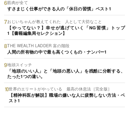
筋肉が全て
すさまじく仕事ができる人の「休日の習慣」ベスト1
おじいちゃんが教えてくれた 人として大切なこと
【やってない？】幸せが逃げていく「NG習慣」トップ
1【書籍編集局セレクション】
THE WEALTH LADDER 富の階段
人間の所有物の中で最も高くつくもの・ナンバー1
地頭スイッチ
「地頭のいい人」と「地頭の悪い人」を残酷に分断する、
たった1つの違い。
世界のエリートがやっている 最高の休息法［完全版］
【精神科医が解説】職場の嫌いな人に疲弊しない方法・ベ
スト1