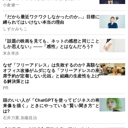
小倉健一
「だから最近ワクワクしなかったのか...」目標に
縛られてはいけない本当の理由
しずかみちこ
「話題の映画を見ても、ネットの感想と同じこと
しか思えない」――「感性」とはなんだろう?
末永幸歩
なぜ「フリーアドレス」は失敗するのか? 高額な
オフィス改修がムダになる「フリーアドレスの座
席予約が定着しない元凶」と組織の生産性を上げ
る解決策とは
PR
頭のいい人が「ChatGPTを使ってビジネスの将
来像を描く」ときにやっている“賢い聞き方”と
は?
石井力重,加藤昌治