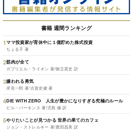
書籍 週間ランキング
ママ投資家が育休中に１億貯めた株式投資
ちょる子 著
筋肉が全て
ガブリエル・ライオン 著/御立英史 訳
嫌われる勇気
岸見一郎 著/古賀史健 著
DIE WITH ZERO 人生が豊かになりすぎる究極のルール
ビル・パーキンス 著/児島 修 訳
やりたいことが見つかる 世界の果てのカフェ
ジョン・ストレルキー 著/鹿田昌美 訳