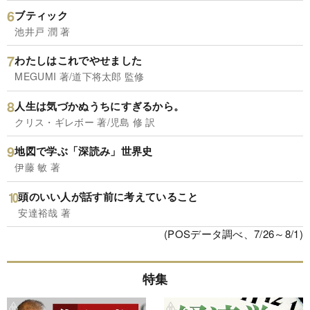
ブティック
池井戸 潤 著
わたしはこれでやせました
MEGUMI 著/道下将太郎 監修
人生は気づかぬうちにすぎるから。
クリス・ギレボー 著/児島 修 訳
地図で学ぶ「深読み」世界史
伊藤 敏 著
頭のいい人が話す前に考えていること
安達裕哉 著
(POSデータ調べ、7/26～8/1)
特集