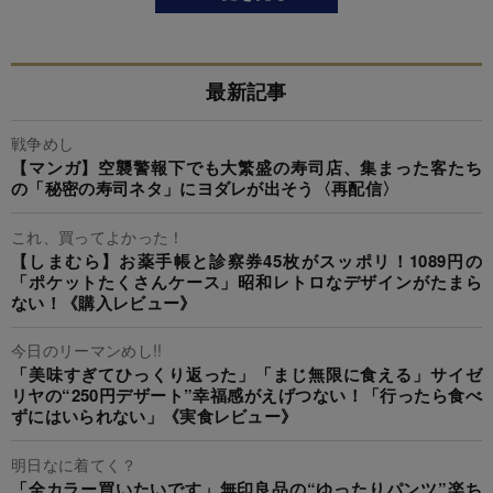
最新記事
戦争めし
【マンガ】空襲警報下でも大繁盛の寿司店、集まった客たち
の「秘密の寿司ネタ」にヨダレが出そう〈再配信〉
これ、買ってよかった！
【しまむら】お薬手帳と診察券45枚がスッポリ！1089円の
「ポケットたくさんケース」昭和レトロなデザインがたまら
ない！《購入レビュー》
今日のリーマンめし!!
「美味すぎてひっくり返った」「まじ無限に食える」サイゼ
リヤの“250円デザート”幸福感がえげつない！「行ったら食べ
ずにはいられない」《実食レビュー》
明日なに着てく？
「全カラー買いたいです」無印良品の“ゆったりパンツ”楽ち