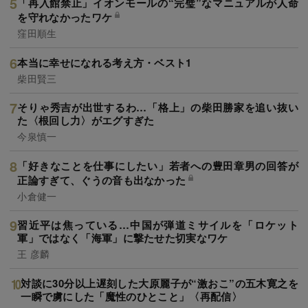
「再入館禁止」イオンモールの“完璧”なマニュアルが人命
を守れなかったワケ
窪田順生
本当に幸せになれる考え方・ベスト1
柴田賢三
そりゃ秀吉が出世するわ…「格上」の柴田勝家を追い抜い
た〈根回し力〉がエグすぎた
今泉慎一
「好きなことを仕事にしたい」若者への豊田章男の回答が
正論すぎて、ぐうの音も出なかった
小倉健一
習近平は焦っている…中国が弾道ミサイルを「ロケット
軍」ではなく「海軍」に撃たせた切実なワケ
王 彦麟
対談に30分以上遅刻した大原麗子が“激おこ”の五木寛之を
一瞬で虜にした「魔性のひとこと」〈再配信〉