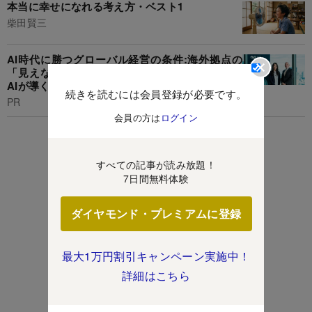
本当に幸せになれる考え方・ベスト1
柴田賢三
AI時代に勝つグローバル経営の条件:海外拠点の
「見えない経営」からの脱却。「二層ERP」と
AIが導く、リアルタイム·データ統合戦略とは
続きを読むには会員登録が必要です。
PR
会員の方は
ログイン
すべての記事が読み放題！
7日間無料体験
ダイヤモンド・プレミアムに登録
最大1万円割引キャンペーン実施中！
詳細はこちら