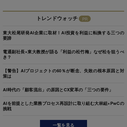
トレンドウォッチ
東大松尾研発AI企業に取材！AI投資を利益に転換する三つの
要諦
電通副社長×東大教授が語る「利益の松竹梅」なぜ松を狙うべ
き？
【警告】AIプロジェクトの60％が断念、失敗の根本原因と対
策は
AI時代の「顧客流出」の原因とCX変革の「三つの要件」
AIを前提とした業務プロセス再設計に取り組む大林組×PwCの
挑戦
一覧を見る