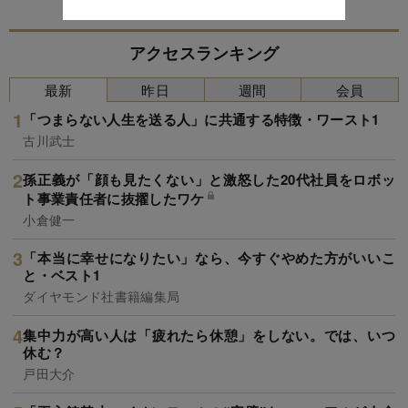
アクセスランキング
最新
昨日
週間
会員
「つまらない人生を送る人」に共通する特徴・ワースト1
古川武士
孫正義が「顔も見たくない」と激怒した20代社員をロボッ
ト事業責任者に抜擢したワケ
小倉健一
「本当に幸せになりたい」なら、今すぐやめた方がいいこ
と・ベスト1
ダイヤモンド社書籍編集局
集中力が高い人は「疲れたら休憩」をしない。では、いつ
休む？
戸田大介