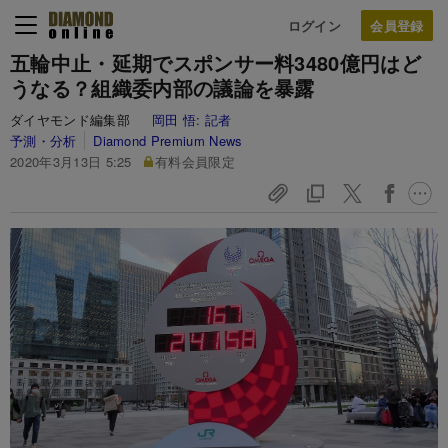
ログイン
五輪中止・延期でスポンサー料3480億円はど
うなる？組織委内部の議論を暴露
ダイヤモンド編集部
岡田 悟:
記者
予測・分析
Diamond Premium News
2020年3月13日 5:25
有料会員限定