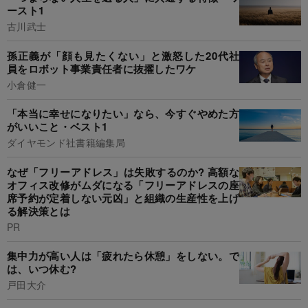
ースト1
古川武士
孫正義が「顔も見たくない」と激怒した20代社
員をロボット事業責任者に抜擢したワケ
小倉健一
「本当に幸せになりたい」なら、今すぐやめた方
がいいこと・ベスト1
ダイヤモンド社書籍編集局
なぜ「フリーアドレス」は失敗するのか? 高額な
オフィス改修がムダになる「フリーアドレスの座
席予約が定着しない元凶」と組織の生産性を上げ
る解決策とは
PR
集中力が高い人は「疲れたら休憩」をしない。で
は、いつ休む?
戸田大介