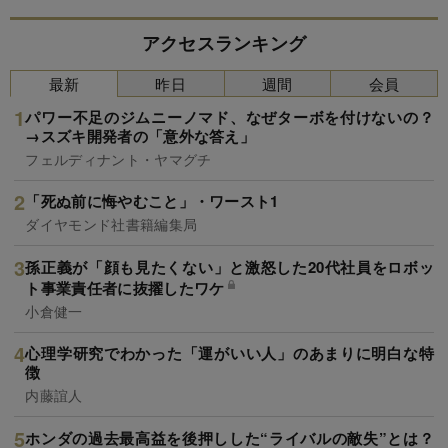
アクセスランキング
最新
昨日
週間
会員
パワー不足のジムニーノマド、なぜターボを付けないの？
→スズキ開発者の「意外な答え」
フェルディナント・ヤマグチ
「死ぬ前に悔やむこと」・ワースト1
ダイヤモンド社書籍編集局
孫正義が「顔も見たくない」と激怒した20代社員をロボッ
ト事業責任者に抜擢したワケ
小倉健一
心理学研究でわかった「運がいい人」のあまりに明白な特
徴
内藤誼人
ホンダの過去最高益を後押しした“ライバルの敵失”とは？