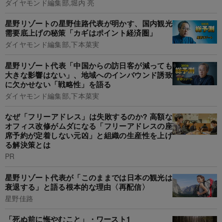
ダイヤモンド編集部,堀内 亮
星野リゾートの星野佳路代表が明かす、国内観光
需要底上げの秘策「カギはポイント経済圏」
ダイヤモンド編集部,下本菜実
星野リゾート代表「中国からの訪日客が減っても
大きな影響はない」、地域へのインバウンド誘致
に欠かせない「戦略性」を語る
ダイヤモンド編集部,下本菜実
なぜ「フリーアドレス」は失敗するのか? 高額な
オフィス改修がムダになる「フリーアドレスの座
席予約が定着しない元凶」と組織の生産性を上げ
る解決策とは
PR
星野リゾート代表が「このままでは日本の観光は
衰退する」と語る根本的な理由〈再配信〉
星野佳路
「死ぬ前に悔やむこと」・ワースト1