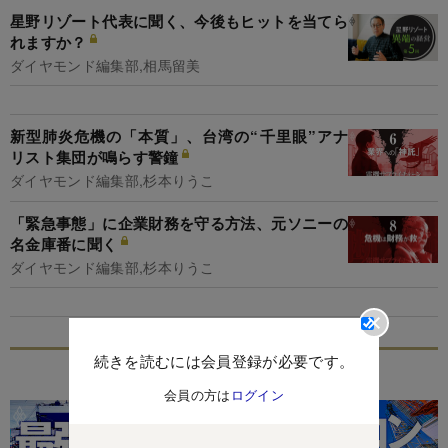
星野リゾート代表に聞く、今後もヒットを当てら
れますか？
ダイヤモンド編集部,相馬留美
新型肺炎危機の「本質」、台湾の“千里眼”アナ
リスト集団が鳴らす警鐘
ダイヤモンド編集部,杉本りうこ
「緊急事態」に企業財務を守る方法、元ソニーの
名金庫番に聞く
ダイヤモンド編集部,杉本りうこ
続きを読むには会員登録が必要です。
特集
会員の方は
ログイン