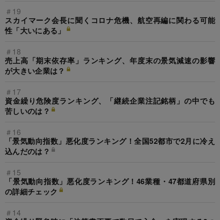
＃19
スカイマーク会長に聞くコロナ危機、航空再編に関わる可能
性「大いにある」
＃18
売上高「期末依存率」ランキング、年度末の景気減速の影響
が大きい企業は？
＃17
資金繰り危険度ランキング、「継続企業注記銘柄」の中でも
苦しいのは？
＃16
「景気動向指数」悪化度ランキング！全国52都市で2月に冷え
込んだのは？
＃15
「景気動向指数」悪化度ランキング！46業種・47都道府県別
の詳細チェック
＃14