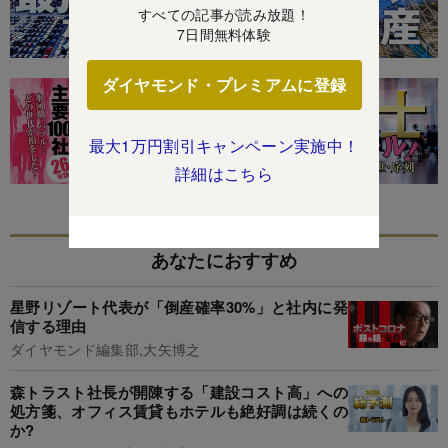
すべての記事が読み放題！
7日間無料体験
ダイヤモンド・プレミアムに登録
最大1万円割引キャンペーン実施中！
詳細はこちら
あなたにおすすめ
星野リゾート代表が「倒産確率30%」と社内に発
信する理由
ダイヤモンド編集部,大矢博之
森トラスト社長が開陳する「建設コスト高」への
処方箋、オフィス賃貸もホテルも絶好調は続くの
か?