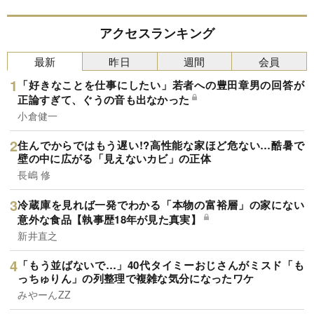
アクセスランキング
最新
昨日
週間
会員
「好きなことを仕事にしたい」若者への豊田章男の回答が
正論すぎて、ぐうの音も出なかった
小倉健一
住んでからではもう遅い!?高性能な家ほど危ない…酷暑で
壁の中に広がる「見えないカビ」の正体
長嶋 修
冷蔵庫を見れば一発でわかる「本物の富裕層」の家にない
意外な食品【執事歴18年が見た真実】
新井直之
「もう並ばないで…」40代タイミーおじさんがミスド「も
っちゅりん」の列整理で複雑な気分になったワケ
みやーんZZ