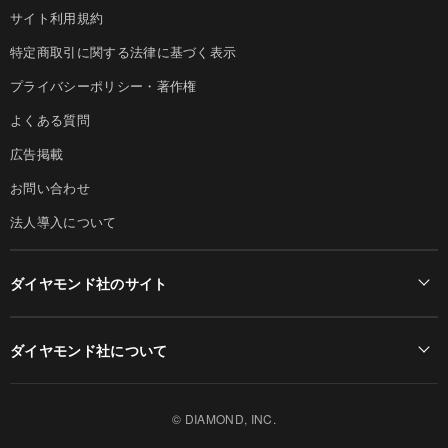
サイト利用規約
特定商取引に関する法律に基づく表示
プライバシーポリシー・著作権
よくある質問
広告掲載
お問い合わせ
法人導入について
ダイヤモンド社のサイト
Diamond Online(English)
ダイヤモンド社について
週刊ダイヤモンド
ダイヤモンド社TOP
DIAMONDハーバード・ビジネス・レビュー
© DIAMOND, INC.
会社概要
ダイヤモンドZAi（デジタル版）