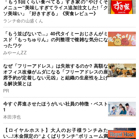
「もう5回くらい食べてる」すき家の“やけくそ
メニュー”美味しすぎてライス追加注文した!「ク
ソ美味い」「好きすぎる」《実食レビュー》
ランチ命の山盛くん
「もう並ばないで...」40代タイミーおじさんがミ
スド「もっちゅりん」の列整理で複雑な気分にな
ったワケ
みやーんZZ
なぜ「フリーアドレス」は失敗するのか? 高額な
オフィス改修がムダになる「フリーアドレスの座
席予約が定着しない元凶」と組織の生産性を上げ
る解決策とは
PR
今すぐ昇進させたほうがいい社員の特徴・ベスト
1
本田淳也
【ロイヤルホスト】大人のお子様ランチみた
い...!木金限定の“よくばりランチ”ボリューム満