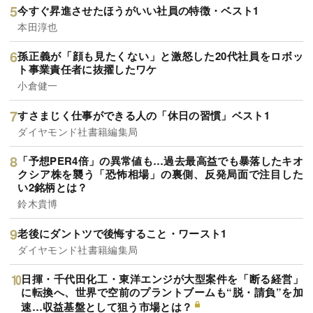
今すぐ昇進させたほうがいい社員の特徴・ベスト1
本田淳也
孫正義が「顔も見たくない」と激怒した20代社員をロボッ
ト事業責任者に抜擢したワケ
小倉健一
すさまじく仕事ができる人の「休日の習慣」ベスト1
ダイヤモンド社書籍編集局
「予想PER4倍」の異常値も…過去最高益でも暴落したキオ
クシア株を襲う「恐怖相場」の裏側、反発局面で注目した
い2銘柄とは？
鈴木貴博
老後にダントツで後悔すること・ワースト1
ダイヤモンド社書籍編集局
日揮・千代田化工・東洋エンジが大型案件を「断る経営」
に転換へ、世界で空前のプラントブームも“脱・請負”を加
速…収益基盤として狙う市場とは？