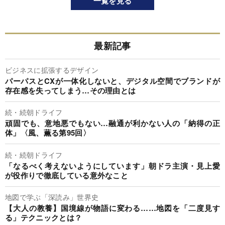
一覧を見る
最新記事
ビジネスに拡張するデザイン
パーパスとCXが一体化しないと、デジタル空間でブランドが
存在感を失ってしまう…その理由とは
続・続朝ドライフ
頑固でも、意地悪でもない…融通が利かない人の「納得の正
体」〈風、薫る第95回〉
続・続朝ドライフ
「なるべく考えないようにしています」朝ドラ主演・見上愛
が役作りで徹底している意外なこと
地図で学ぶ「深読み」世界史
【大人の教養】国境線が物語に変わる……地図を「二度見す
る」テクニックとは？