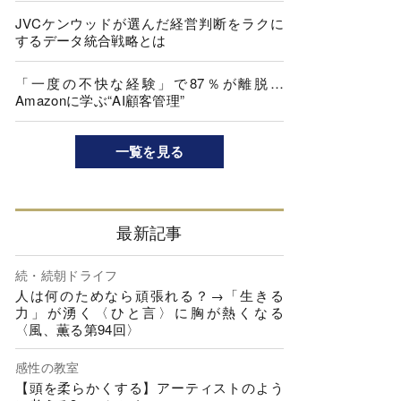
JVCケンウッドが選んだ経営判断をラクに
するデータ統合戦略とは
「一度の不快な経験」で87％が離脱…
Amazonに学ぶ“AI顧客管理”
一覧を見る
最新記事
続・続朝ドライフ
人は何のためなら頑張れる？→「生きる
力」が湧く〈ひと言〉に胸が熱くなる
〈風、薫る第94回〉
感性の教室
【頭を柔らかくする】アーティストのよう