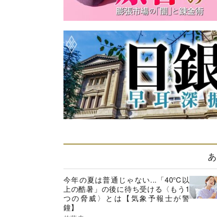
あ
今年の夏は普通じゃない...「40°C以
上の酷暑」の後に待ち受ける〈もう1
つの脅威〉とは【気象予報士が警
鐘】