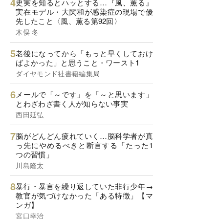
史実を知るとハッとする…『風、薫る』
実在モデル・大関和が感染症の現場で優
先したこと〈風、薫る第92回〉
木俣 冬
老後になってから「もっと早くしておけ
ばよかった」と思うこと・ワースト1
ダイヤモンド社書籍編集局
メールで「～です」を「～と思います」
とわざわざ書く人が知らない事実
西田延弘
脳がどんどん疲れていく…脳科学者が真
っ先にやめるべきと断言する「たった1
つの習慣」
川島隆太
暴行・暴言を繰り返していた非行少年→
教官が気づけなかった「ある特徴」【マ
ンガ】
宮口幸治