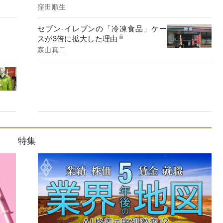
窪田順生
セブン-イレブンの「冷凍食品」ケー
スが3倍に拡大した理由
森山真二
特集