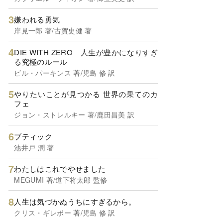
嫌われる勇気
岸見一郎 著/古賀史健 著
DIE WITH ZERO 人生が豊かになりすぎ
る究極のルール
ビル・パーキンス 著/児島 修 訳
やりたいことが見つかる 世界の果てのカ
フェ
ジョン・ストレルキー 著/鹿田昌美 訳
ブティック
池井戸 潤 著
わたしはこれでやせました
MEGUMI 著/道下将太郎 監修
人生は気づかぬうちにすぎるから。
クリス・ギレボー 著/児島 修 訳