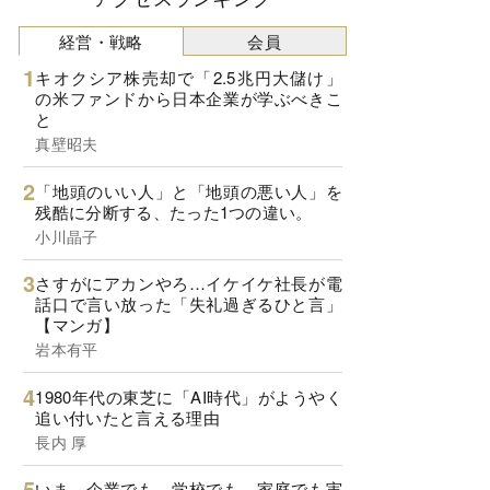
経営・戦略
会員
キオクシア株売却で「2.5兆円大儲け」
の米ファンドから日本企業が学ぶべきこ
と
真壁昭夫
「地頭のいい人」と「地頭の悪い人」を
残酷に分断する、たった1つの違い。
小川晶子
さすがにアカンやろ…イケイケ社長が電
話口で言い放った「失礼過ぎるひと言」
【マンガ】
岩本有平
1980年代の東芝に「AI時代」がようやく
追い付いたと言える理由
長内 厚
いま、企業でも、学校でも、家庭でも実