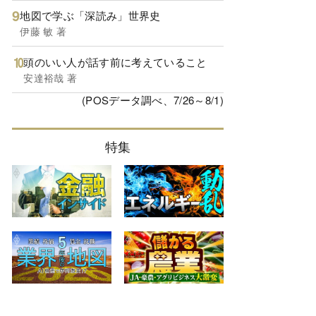
地図で学ぶ「深読み」世界史
伊藤 敏 著
頭のいい人が話す前に考えていること
安達裕哉 著
(POSデータ調べ、7/26～8/1)
特集