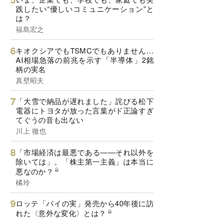
践したい“優しいコミュニケーション”と
は？
福島宏之
キオクシアでもTSMCでもありません…
AI相場急落の前兆を示す「半導体」2銘
柄の実名
真壁昭夫
「大雪で納品が遅れました」詫びる松下
電器にトヨタが放った言葉がド正論すぎ
てぐうの音も出ない
川上 徹也
「市場経済は最悪である――それ以外を
除いては」。「株主第一主義」は本当に
悪なのか？
橘玲
ロッテ「パイの実」発売から40年後に訪
れた〈意外な変化〉とは？