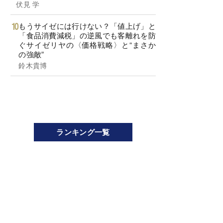
伏見 学
もうサイゼには行けない？「値上げ」と
「食品消費減税」の逆風でも客離れを防
ぐサイゼリヤの〈価格戦略〉と“まさか
の強敵”
鈴木貴博
ランキング一覧