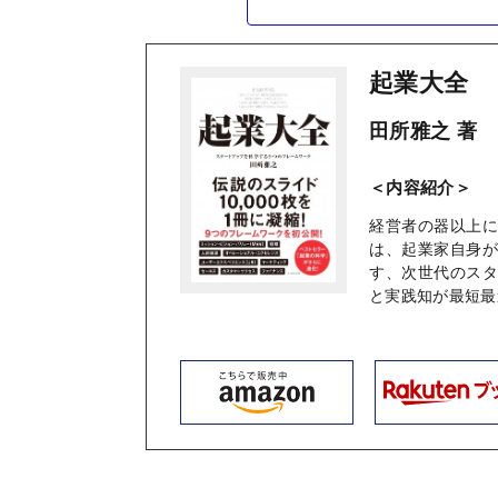
起業大全
田所雅之 著
＜内容紹介＞
経営者の器以上
は、起業家自身
す、次世代のス
と実践知が最短最