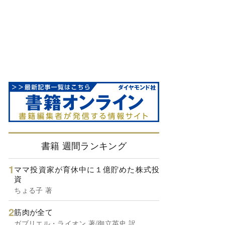
書籍 週間ランキング
ママ投資家が育休中に１億貯めた株式投
資
ちょる子 著
筋肉が全て
ガブリエル・ライオン 著/御立英史 訳