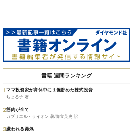
書籍 週間ランキング
ママ投資家が育休中に１億貯めた株式投資
ちょる子 著
筋肉が全て
ガブリエル・ライオン 著/御立英史 訳
嫌われる勇気