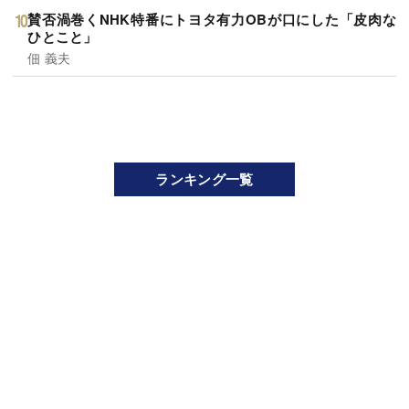
賛否渦巻くNHK特番にトヨタ有力OBが口にした「皮肉な
ひとこと」
佃 義夫
ランキング一覧