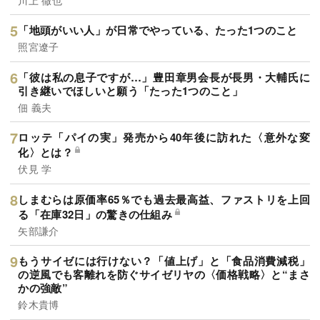
「地頭がいい人」が日常でやっている、たった1つのこと
照宮遼子
「彼は私の息子ですが…」豊田章男会長が長男・大輔氏に
引き継いでほしいと願う「たった1つのこと」
佃 義夫
ロッテ「パイの実」発売から40年後に訪れた〈意外な変
化〉とは？
伏見 学
しまむらは原価率65％でも過去最高益、ファストリを上回
る「在庫32日」の驚きの仕組み
矢部謙介
もうサイゼには行けない？「値上げ」と「食品消費減税」
の逆風でも客離れを防ぐサイゼリヤの〈価格戦略〉と“まさ
かの強敵”
鈴木貴博