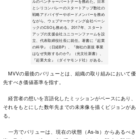
ルのベンチャーパートナーを務めた。日本
とシリコンバレーのスタートアップ数社の
戦略アドバイザーやボードメンバーを務め
ながら、ウェブマーケティング会社ベーシ
ックのCSOも務める。2017年、スタート
アップの支援会社ユニコーンファームを設
立、代表取締役社長に就任。著書に『起業
の科学』（日経BP）、『御社の新規 事業
はなぜ失敗するのか?』（光文社新書）、
『起業大全』（ダイヤモンド社）がある。
MVVの最後のバリューとは、組織の取り組みにおいて優
先すべき価値基準を指す。
経営者の想いを言語化したミッションがベースにあり、
それをもとにした数年先までの未来像を描くビジョンがあ
る。
一方でバリューは、現在の状態（As-Is）からあるべき