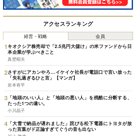
アクセスランキング
経営・戦略
会員
キオクシア株売却で「2.5兆円大儲け」の米ファンドから日
本企業が学ぶべきこと
真壁昭夫
さすがにアカンやろ…イケイケ社長が電話口で言い放った
「失礼過ぎるひと言」【マンガ】
岩本有平
「地頭のいい人」と「地頭の悪い人」を残酷に分断する、
たった1つの違い。
小川晶子
「大雪で納品が遅れました」詫びる松下電器にトヨタが放
った言葉がド正論すぎてぐうの音も出ない
川上 徹也