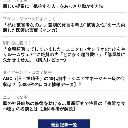
新しい提案に「抵抗する人」をあっさり動かす方法
ブラックジャックによろしく
「私は被害者なのよ」差別的発言を叫ぶ“被害女性”を一刀両
断した医師の言葉【マンガ】
明日なに着てく？
「全種類買ってしまいました」ユニクロ×サンリオの“ひんや
りルームウェア”に絶賛の声「とにかく超可愛い」「部屋着に
欠かせません」《購入レビュー》
ダイヤモンド・口コミ情報
AGC（旧・旭硝子）の40代前半・シニアマネージャー級の年
収は？【5000件の口コミ情報データ】
ニュースな本
脳の神経細胞の修復を助ける…最新研究で注目の「身近な食
べ物」の名前とは【脳科学者が解説】
最新記事一覧