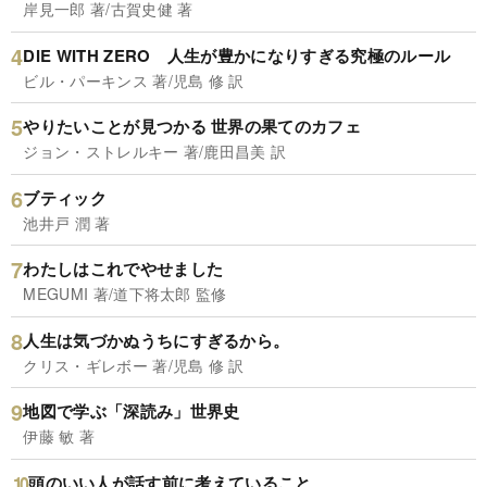
岸見一郎 著/古賀史健 著
DIE WITH ZERO 人生が豊かになりすぎる究極のルール
ビル・パーキンス 著/児島 修 訳
やりたいことが見つかる 世界の果てのカフェ
ジョン・ストレルキー 著/鹿田昌美 訳
ブティック
池井戸 潤 著
わたしはこれでやせました
MEGUMI 著/道下将太郎 監修
人生は気づかぬうちにすぎるから。
クリス・ギレボー 著/児島 修 訳
地図で学ぶ「深読み」世界史
伊藤 敏 著
頭のいい人が話す前に考えていること