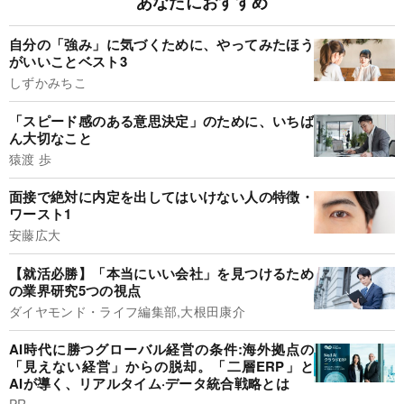
あなたにおすすめ
自分の「強み」に気づくために、やってみたほう
がいいことベスト3
しずかみちこ
「スピード感のある意思決定」のために、いちば
ん大切なこと
猿渡 歩
面接で絶対に内定を出してはいけない人の特徴・
ワースト1
安藤広大
【就活必勝】「本当にいい会社」を見つけるため
の業界研究5つの視点
ダイヤモンド・ライフ編集部,大根田康介
AI時代に勝つグローバル経営の条件:海外拠点の
「見えない経営」からの脱却。「二層ERP」と
AIが導く、リアルタイム·データ統合戦略とは