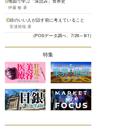
地図で学ぶ「深読み」世界史
伊藤 敏 著
頭のいい人が話す前に考えていること
安達裕哉 著
(POSデータ調べ、7/26～8/1)
特集