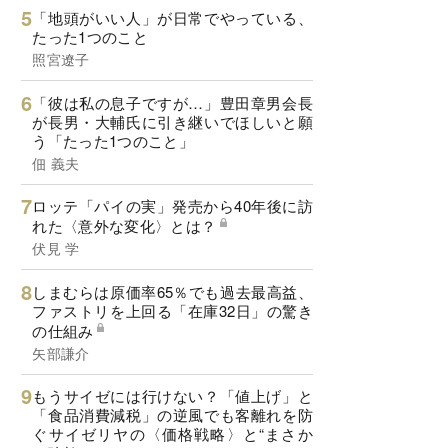
「地頭がいい人」が日常でやっている、
たった1つのこと
照宮遼子
「彼は私の息子ですが…」豊田章男会長
が長男・大輔氏に引き継いでほしいと願
う「たった1つのこと」
佃 義夫
ロッテ「パイの実」発売から40年後に訪
れた〈意外な変化〉とは？
伏見 学
しまむらは原価率65％でも過去最高益、
ファストリを上回る「在庫32日」の驚き
の仕組み
矢部謙介
もうサイゼには行けない？「値上げ」と
「食品消費減税」の逆風でも客離れを防
ぐサイゼリヤの〈価格戦略〉と“まさか