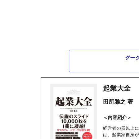
グー
起業大全
田所雅之 著
＜内容紹介＞
経営者の器以上
は、起業家自身