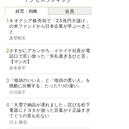
経営・戦略
会員
キオクシア株売却で「2.5兆円大儲け」
の米ファンドから日本企業が学ぶべきこ
と
真壁昭夫
さすがにアカンやろ…イケイケ社長が電
話口で言い放った「失礼過ぎるひと言」
【マンガ】
岩本有平
「地頭のいい人」と「地頭の悪い人」を
残酷に分断する、たった1つの違い。
小川晶子
「大雪で納品が遅れました」詫びる松下
電器にトヨタが放った言葉がド正論すぎ
てぐうの音も出ない
川上 徹也