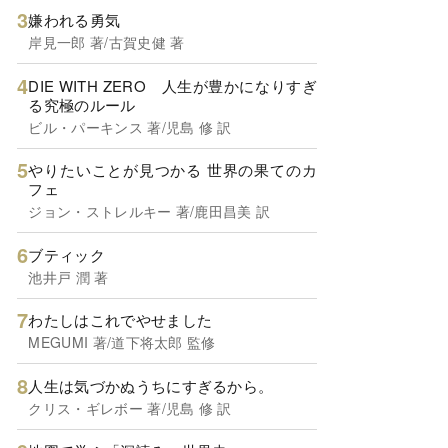
嫌われる勇気
岸見一郎 著/古賀史健 著
DIE WITH ZERO 人生が豊かになりすぎ
る究極のルール
ビル・パーキンス 著/児島 修 訳
やりたいことが見つかる 世界の果てのカ
フェ
ジョン・ストレルキー 著/鹿田昌美 訳
ブティック
池井戸 潤 著
わたしはこれでやせました
MEGUMI 著/道下将太郎 監修
人生は気づかぬうちにすぎるから。
クリス・ギレボー 著/児島 修 訳