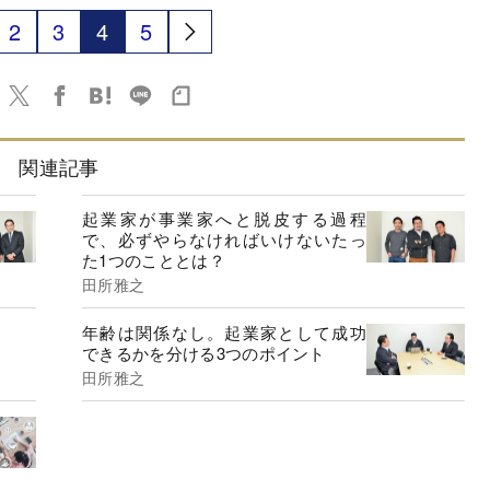
2
3
4
5
関連記事
起業家が事業家へと脱皮する過程
で、必ずやらなければいけないたっ
た1つのこととは？
田所雅之
年齢は関係なし。起業家として成功
できるかを分ける3つのポイント
田所雅之