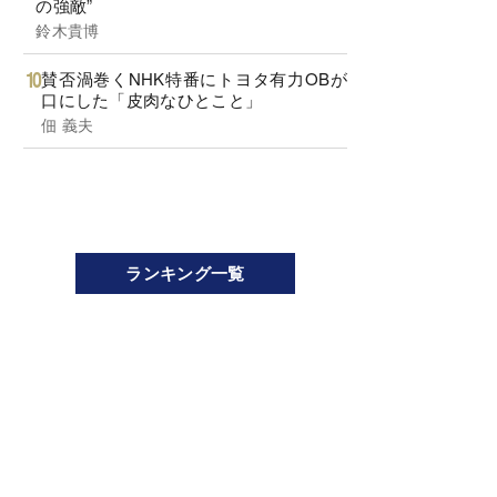
の強敵”
鈴木貴博
賛否渦巻くNHK特番にトヨタ有力OBが
口にした「皮肉なひとこと」
佃 義夫
ランキング一覧