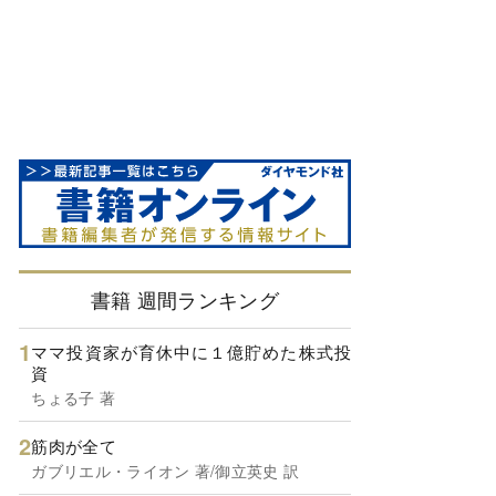
書籍 週間ランキング
ママ投資家が育休中に１億貯めた株式投
資
ちょる子 著
筋肉が全て
ガブリエル・ライオン 著/御立英史 訳