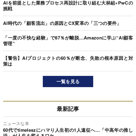
AIを前提とした業務プロセス再設計に取り組む大林組×PwCの
挑戦
AI時代の「顧客流出」の原因とCX変革の「三つの要件」
「一度の不快な経験」で87％が離脱…Amazonに学ぶ“AI顧客
管理”
【警告】AIプロジェクトの60％が断念、失敗の根本原因と対
策は
一覧を見る
最新記事
ニュースな本
60代でtimeleszにハマり人生初の1人遠征へ…「中高年の推し
活」が人生を変えるワケ