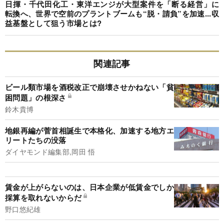
日揮・千代田化工・東洋エンジが大型案件を「断る経営」に
転換へ、世界で空前のプラントブームも“脱・請負”を加速...収
益基盤として狙う市場とは?
関連記事
ビール類市場を酒税改正で崩壊させかねない「貧
困問題」の根深さ
鈴木貴博
地銀再編が菅首相誕生で本格化、加速する地方エ
リートたちの没落
ダイヤモンド編集部,岡田 悟
賃金が上がらないのは、日本企業が低賃金でしか
採算を取れないからだ
野口悠紀雄