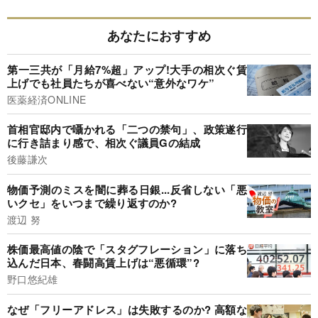
あなたにおすすめ
第一三共が「月給7%超」アップ!大手の相次ぐ賃
上げでも社員たちが喜べない“意外なワケ”
医薬経済ONLINE
首相官邸内で囁かれる「二つの禁句」、政策遂行
に行き詰まり感で、相次ぐ議員Gの結成
後藤謙次
物価予測のミスを闇に葬る日銀...反省しない「悪
いクセ」をいつまで繰り返すのか?
渡辺 努
株価最高値の陰で「スタグフレーション」に落ち
込んだ日本、春闘高賃上げは“悪循環”?
野口悠紀雄
なぜ「フリーアドレス」は失敗するのか? 高額な