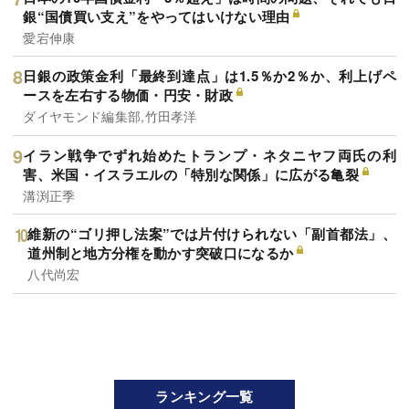
銀“国債買い支え”をやってはいけない理由
愛宕伸康
日銀の政策金利「最終到達点」は1.5％か2％か、利上げペ
ースを左右する物価・円安・財政
ダイヤモンド編集部,竹田孝洋
イラン戦争でずれ始めたトランプ・ネタニヤフ両氏の利
害、米国・イスラエルの「特別な関係」に広がる亀裂
溝渕正季
維新の“ゴリ押し法案”では片付けられない「副首都法」、
道州制と地方分権を動かす突破口になるか
八代尚宏
ランキング一覧