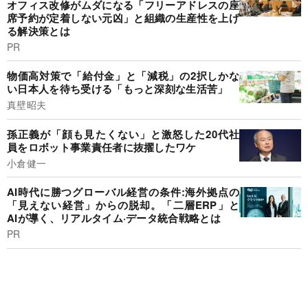
オフィス改修がムダになる「フリーアドレスの座
席予約が定着しない元凶」と組織の生産性を上げ
る解決策とは
PR
物価高対策で「給付金」と「減税」の2択しかな
い日本人を待ち受ける「もっと深刻な生活苦」
真壁昭夫
孫正義が「顔も見たくない」と激怒した20代社
員をロボット事業責任者に抜擢したワケ
小倉健一
AI時代に勝つグローバル経営の条件:海外拠点の
「見えない経営」からの脱却。「二層ERP」と
AIが導く、リアルタイム·データ統合戦略とは
PR