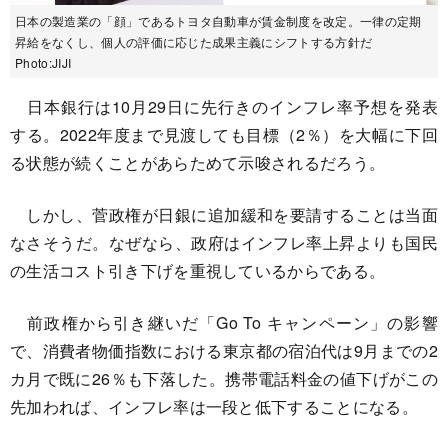
日本の製造業の「顔」であるトヨタ自動車が賃金制度を改定。一律の定期
昇給をなくし、個人の評価に応じた成果主義にシフトする方針だ
Photo:JIJI
日本銀行は10月29日に先行きのインフレ率予想を発表
する。2022年度まで見渡しても目標（2％）を大幅に下回
る状態が続くことがあらためて示唆されるだろう。
しかし、菅政権が日銀に追加緩和を要請することは当面
なさそうだ。なぜなら、政府はインフレ率上昇よりも国民
の生活コスト引き下げを重視しているからである。
前政権から引き継いだ「Go To キャンペーン」の影響
で、消費者物価指数における東京都の宿泊代は9月までの2
カ月で既に26％も下落した。携帯電話料金の値下げがこの
先加われば、インフレ率は一段と低下することになる。