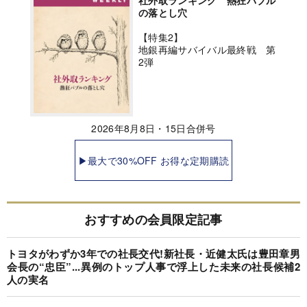
の落とし穴
【特集2】
地銀再編サバイバル最終戦 第
2弾
2026年8月8日・15日合併号
▶最大で30%OFF お得な定期購読
おすすめの会員限定記事
トヨタがわずか3年での社長交代!新社長・近健太氏は豊田章男
会長の“忠臣”...異例のトップ人事で浮上した未来の社長候補2
人の実名