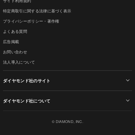
サイト利用規約
特定商取引に関する法律に基づく表示
プライバシーポリシー・著作権
よくある質問
広告掲載
お問い合わせ
法人導入について
ダイヤモンド社のサイト
Diamond Online(English)
ダイヤモンド社について
週刊ダイヤモンド
ダイヤモンド社TOP
DIAMONDハーバード・ビジネス・レビュー
© DIAMOND, INC.
会社概要
ダイヤモンドZAi（デジタル版）