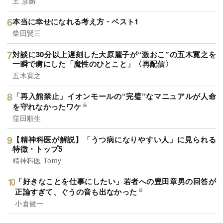
王 彦麟
本当に幸せになれる考え方・ベスト1
柴田賢三
対談に30分以上遅刻した大原麗子が“激おこ”の五木寛之を
一瞬で虜にした「魔性のひとこと」〈再配信〉
五木寛之
「再入館禁止」イオンモールの“完璧”なマニュアルが人命
を守れなかったワケ
窪田順生
【精神科医が解説】「うつ病になりやすい人」に見られる
特徴・トップ5
精神科医 Tomy
「好きなことを仕事にしたい」若者への豊田章男の回答が
正論すぎて、ぐうの音も出なかった
小倉健一