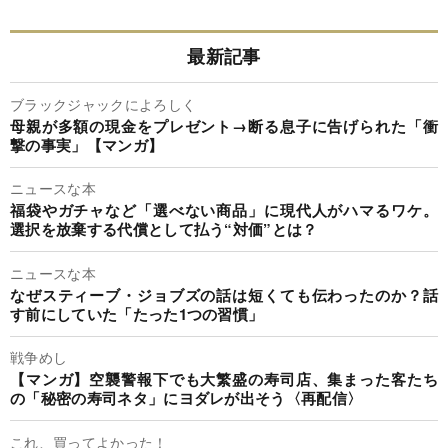
最新記事
ブラックジャックによろしく
母親が多額の現金をプレゼント→断る息子に告げられた「衝
撃の事実」【マンガ】
ニュースな本
福袋やガチャなど「選べない商品」に現代人がハマるワケ。
選択を放棄する代償として払う“対価”とは？
ニュースな本
なぜスティーブ・ジョブズの話は短くても伝わったのか？話
す前にしていた「たった1つの習慣」
戦争めし
【マンガ】空襲警報下でも大繁盛の寿司店、集まった客たち
の「秘密の寿司ネタ」にヨダレが出そう〈再配信〉
これ、買ってよかった！