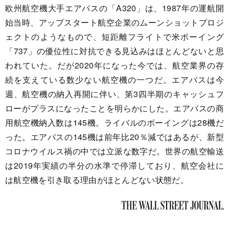
欧州航空機大手エアバスの「A320」は、1987年の運航開
始当時、アップスタート航空企業のムーンショットプロジ
ェクトのようなもので、短距離フライトで米ボーイング
「737」の優位性に対抗できる見込みはほとんどないと思
われていた。だが2020年になった今では、航空業界の存
続を支えている数少ない航空機の一つだ。エアバスは今
週、航空機の納入再開に伴い、第3四半期のキャッシュフ
ローがプラスになったことを明らかにした。エアバスの商
用航空機納入数は145機。ライバルのボーイングは28機だ
った。エアバスの145機は前年比20％減ではあるが、新型
コロナウイルス禍の中では立派な数字だ。世界の航空輸送
は2019年実績の半分の水準で停滞しており、航空会社に
は航空機を引き取る理由がほとんどない状態だ。