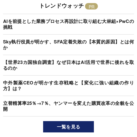
トレンドウォッチ
AIを前提とした業務プロセス再設計に取り組む大林組×PwCの
挑戦
Sky執行役員が明かす、SFA定着失敗の【本質的原因】とは何
か
【世界23カ国独自調査】なぜ日本はAI活用で世界に後れを取
るのか
中外製薬CEOが明かす生存戦略と【変化に強い組織の作り
方】は？
立替精算率25％→7％、ヤンマーを変えた購買改革の全貌を公
開
一覧を見る