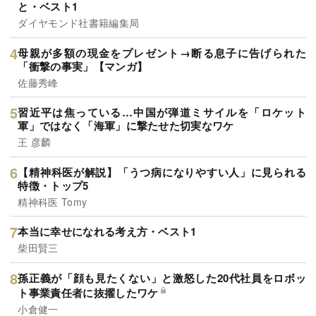
と・ベスト1
ダイヤモンド社書籍編集局
母親が多額の現金をプレゼント→断る息子に告げられた
「衝撃の事実」【マンガ】
佐藤秀峰
習近平は焦っている…中国が弾道ミサイルを「ロケット
軍」ではなく「海軍」に撃たせた切実なワケ
王 彦麟
【精神科医が解説】「うつ病になりやすい人」に見られる
特徴・トップ5
精神科医 Tomy
本当に幸せになれる考え方・ベスト1
柴田賢三
孫正義が「顔も見たくない」と激怒した20代社員をロボッ
ト事業責任者に抜擢したワケ
小倉健一