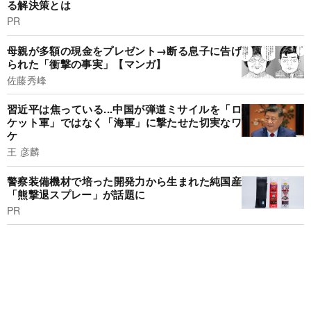
る解決策とは
PR
母親が多額の現金をプレゼント→断る息子に告げ
られた「衝撃の事実」【マンガ】
佐藤秀峰
習近平は焦っている...中国が弾道ミサイルを「ロ
ケット軍」ではなく「海軍」に撃たせた切実なワ
ケ
王 彦麟
警察装備機材で培った開発力から生まれた純国産
「熊撃退スプレー」が話題に
PR