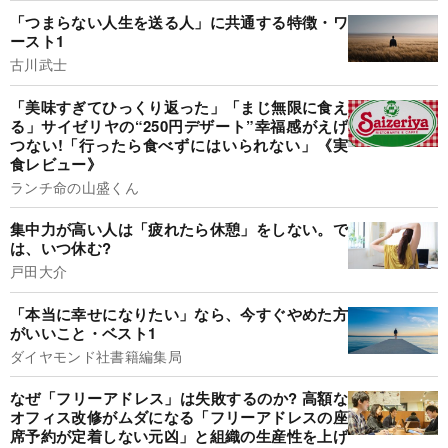
「つまらない人生を送る人」に共通する特徴・ワ
ースト1
古川武士
「美味すぎてひっくり返った」「まじ無限に食え
る」サイゼリヤの“250円デザート”幸福感がえげ
つない!「行ったら食べずにはいられない」《実
食レビュー》
ランチ命の山盛くん
集中力が高い人は「疲れたら休憩」をしない。で
は、いつ休む?
戸田大介
「本当に幸せになりたい」なら、今すぐやめた方
がいいこと・ベスト1
ダイヤモンド社書籍編集局
なぜ「フリーアドレス」は失敗するのか? 高額な
オフィス改修がムダになる「フリーアドレスの座
席予約が定着しない元凶」と組織の生産性を上げ