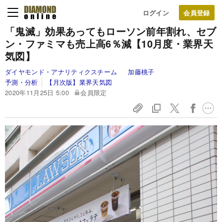
ログイン
「鬼滅」効果あってもローソン前年割れ、セブ
ン・ファミマも売上高6％減【10月度・業界天
気図】
ダイヤモンド・アナリティクスチーム
加藤桃子
予測・分析
【月次版】業界天気図
2020年11月25日 5:00
会員限定