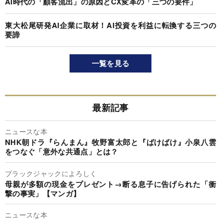
AI時代の「顧客流出」の原因とCX変革の「三つの要件」
東大松尾研発AI企業に取材！AI投資を利益に転換する三つの
要諦
一覧を見る
最新記事
ニュースな本
NHK朝ドラ『らんまん』牧野富太郎と『ばけばけ』小泉八雲
をつなぐ「意外な共通点」とは？
ブラックジャックによろしく
母親が多額の現金をプレゼント→断る息子に告げられた「衝
撃の事実」【マンガ】
ニュースな本