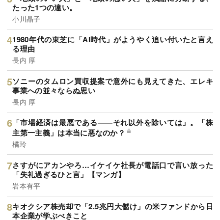
たった1つの違い。
小川晶子
1980年代の東芝に「AI時代」がようやく追い付いたと言え
る理由
長内 厚
ソニーのタムロン買収提案で意外にも見えてきた、エレキ
事業への並々ならぬ思い
長内 厚
「市場経済は最悪である――それ以外を除いては」。「株
主第一主義」は本当に悪なのか？
橘玲
さすがにアカンやろ…イケイケ社長が電話口で言い放った
「失礼過ぎるひと言」【マンガ】
岩本有平
キオクシア株売却で「2.5兆円大儲け」の米ファンドから日
本企業が学ぶべきこと