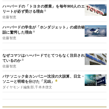
ハーバードの「トヨタの授業」を毎年900人のエ
リートが必ず受ける理由
佐藤智恵
ハーバードの学生が「ホンダジェット」の成功秘
話に驚愕した理由
佐藤智恵
なぜコマツはハーバードでとてつもなく注目され
ているのか
佐藤智恵
パナソニック全カンパニー沈没の大誤算、日立・
ソニーと明暗を分けた「元凶」
ダイヤモンド編集部,千本木啓文