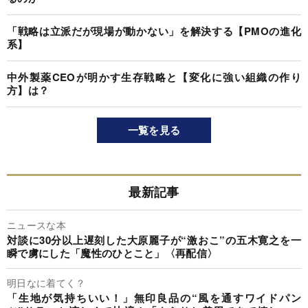
「戦略は立派だが現場が動かない」を解決する【PMOの進化
系】
中外製薬CEOが明かす生存戦略と【変化に強い組織の作り
方】は？
一覧を見る
最新記事
ニュースな本
対談に30分以上遅刻した大原麗子が“激おこ”の五木寛之を一
瞬で虜にした「魔性のひとこと」〈再配信〉
明日なに着てく？
「生地が気持ちいい！」無印良品の“風を通すワイドパン