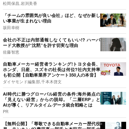
松岡保昌,岩渕美香
「チームの雰囲気が良い会社」ほど、なぜか新し
い事業が生まれない理由
坂田幸樹
会社の不正は内部通報しなくてもいい!? ハーバ
ード大教授が“沈黙”を許す切実な理由
佐藤智恵
自動車メーカー経営者ランキング!トヨタ会長、
ホンダ、日産、スズキの社長は何位?社内支持率
も初公開【自動車業界アンケート350人の本音】
ダイヤモンド編集部,千本木啓文
AI時代に勝つグローバル経営の条件:海外拠点の
「見えない経営」からの脱却。「二層ERP」と
AIが導く、リアルタイム·データ統合戦略とは
PR
【無料公開】「尊敬できる自動車メーカー歴代役