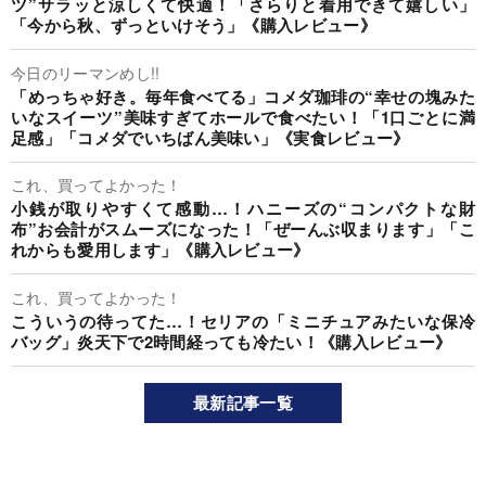
ツ”サラッと涼しくて快適！「さらりと着用できて嬉しい」
「今から秋、ずっといけそう」《購入レビュー》
今日のリーマンめし!!
「めっちゃ好き。毎年食べてる」コメダ珈琲の“幸せの塊みた
いなスイーツ”美味すぎてホールで食べたい！「1口ごとに満
足感」「コメダでいちばん美味い」《実食レビュー》
これ、買ってよかった！
小銭が取りやすくて感動…！ハニーズの“コンパクトな財
布”お会計がスムーズになった！「ぜーんぶ収まります」「こ
れからも愛用します」《購入レビュー》
これ、買ってよかった！
こういうの待ってた…！セリアの「ミニチュアみたいな保冷
バッグ」炎天下で2時間経っても冷たい！《購入レビュー》
最新記事一覧