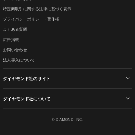
特定商取引に関する法律に基づく表示
プライバシーポリシー・著作権
よくある質問
広告掲載
お問い合わせ
法人導入について
ダイヤモンド社のサイト
Diamond Online(English)
ダイヤモンド社について
週刊ダイヤモンド
ダイヤモンド社TOP
DIAMONDハーバード・ビジネス・レビュー
© DIAMOND, INC.
会社概要
ダイヤモンドZAi（デジタル版）
採用情報
書籍オンライン