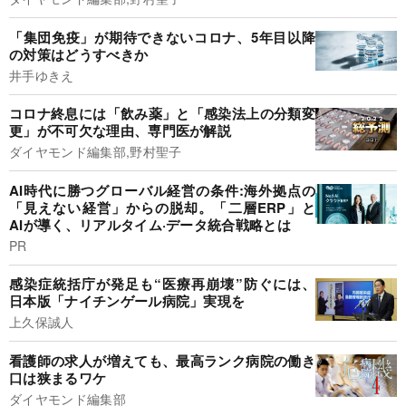
「集団免疫」が期待できないコロナ、5年目以降
の対策はどうすべきか
井手ゆきえ
コロナ終息には「飲み薬」と「感染法上の分類変
更」が不可欠な理由、専門医が解説
ダイヤモンド編集部,野村聖子
AI時代に勝つグローバル経営の条件:海外拠点の
「見えない経営」からの脱却。「二層ERP」と
AIが導く、リアルタイム·データ統合戦略とは
PR
感染症統括庁が発足も“医療再崩壊”防ぐには、
日本版「ナイチンゲール病院」実現を
上久保誠人
看護師の求人が増えても、最高ランク病院の働き
口は狭まるワケ
ダイヤモンド編集部