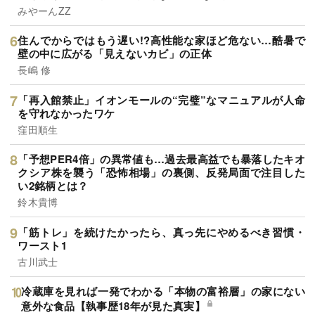
みやーんZZ
住んでからではもう遅い!?高性能な家ほど危ない…酷暑で
壁の中に広がる「見えないカビ」の正体
長嶋 修
「再入館禁止」イオンモールの“完璧”なマニュアルが人命
を守れなかったワケ
窪田順生
「予想PER4倍」の異常値も…過去最高益でも暴落したキオ
クシア株を襲う「恐怖相場」の裏側、反発局面で注目した
い2銘柄とは？
鈴木貴博
「筋トレ」を続けたかったら、真っ先にやめるべき習慣・
ワースト1
古川武士
冷蔵庫を見れば一発でわかる「本物の富裕層」の家にない
意外な食品【執事歴18年が見た真実】