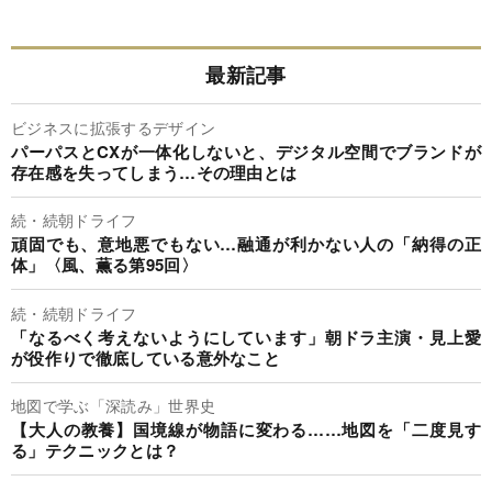
最新記事
ビジネスに拡張するデザイン
パーパスとCXが一体化しないと、デジタル空間でブランドが
存在感を失ってしまう…その理由とは
続・続朝ドライフ
頑固でも、意地悪でもない…融通が利かない人の「納得の正
体」〈風、薫る第95回〉
続・続朝ドライフ
「なるべく考えないようにしています」朝ドラ主演・見上愛
が役作りで徹底している意外なこと
地図で学ぶ「深読み」世界史
【大人の教養】国境線が物語に変わる……地図を「二度見す
る」テクニックとは？