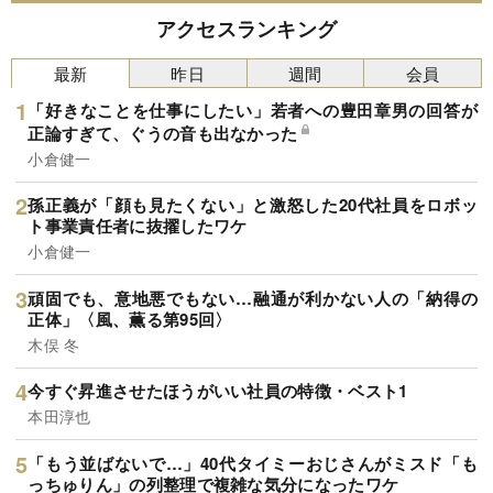
アクセスランキング
最新
昨日
週間
会員
「好きなことを仕事にしたい」若者への豊田章男の回答が
正論すぎて、ぐうの音も出なかった
小倉健一
孫正義が「顔も見たくない」と激怒した20代社員をロボッ
ト事業責任者に抜擢したワケ
小倉健一
頑固でも、意地悪でもない…融通が利かない人の「納得の
正体」〈風、薫る第95回〉
木俣 冬
今すぐ昇進させたほうがいい社員の特徴・ベスト1
本田淳也
「もう並ばないで…」40代タイミーおじさんがミスド「も
っちゅりん」の列整理で複雑な気分になったワケ