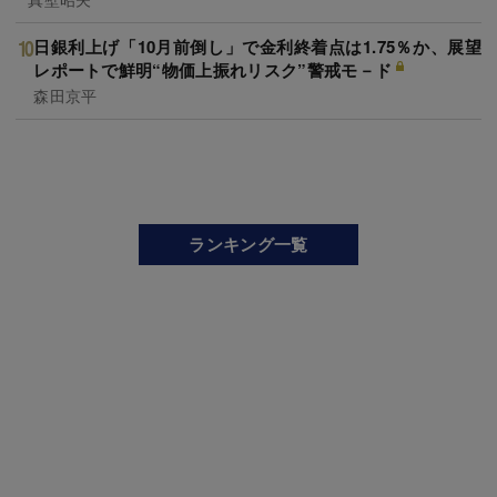
日銀利上げ「10月前倒し」で金利終着点は1.75％か、展望
レポートで鮮明“物価上振れリスク”警戒モ－ド
森田京平
ランキング一覧