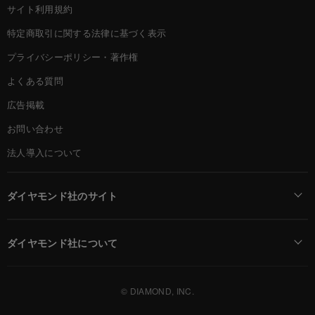
サイト利用規約
特定商取引に関する法律に基づく表示
プライバシーポリシー・著作権
よくある質問
広告掲載
お問い合わせ
法人導入について
ダイヤモンド社のサイト
Diamond Online(English)
ダイヤモンド社について
週刊ダイヤモンド
ダイヤモンド社TOP
DIAMONDハーバード・ビジネス・レビュー
© DIAMOND, INC.
会社概要
ダイヤモンドZAi（デジタル版）