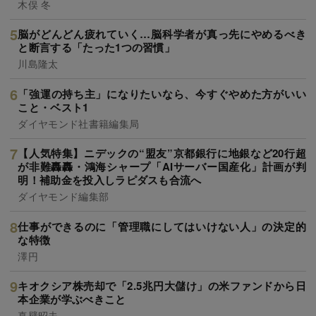
木俣 冬
脳がどんどん疲れていく…脳科学者が真っ先にやめるべき
と断言する「たった1つの習慣」
川島隆太
「強運の持ち主」になりたいなら、今すぐやめた方がいい
こと・ベスト1
ダイヤモンド社書籍編集局
【人気特集】ニデックの“盟友”京都銀行に地銀など20行超
が非難轟轟・鴻海シャープ「AIサーバー国産化」計画が判
明！補助金を投入しラピダスも合流へ
ダイヤモンド編集部
仕事ができるのに「管理職にしてはいけない人」の決定的
な特徴
澤円
キオクシア株売却で「2.5兆円大儲け」の米ファンドから日
本企業が学ぶべきこと
真壁昭夫