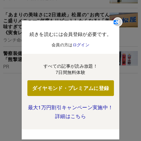
「あまりの美味さに2日連続」松屋の“お肉てん
こ盛りメニュー”何度もリピートしたくなる!「美
味すぎて涙が止まらん」「思ったより量がある」
《実食レビュー》
続きを読むには会員登録が必要です。
ランチ命の山盛くん
会員の方は
ログイン
警察装備機材で培った開発力から生まれた純国産
「熊撃退スプレー」が話題に
すべての記事が読み放題！
PR
7日間無料体験
ダイヤモンド・プレミアムに登録
最大1万円割引キャンペーン実施中！
詳細はこちら