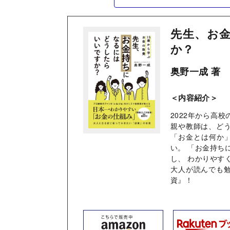
先生、お
か？
奥野一成 著
＜内容紹介＞
2022年から高
親や教師は、ど
「お金とは何か
い。 「お金持ち
し、 わかりやす
大人が読んでも
資』！