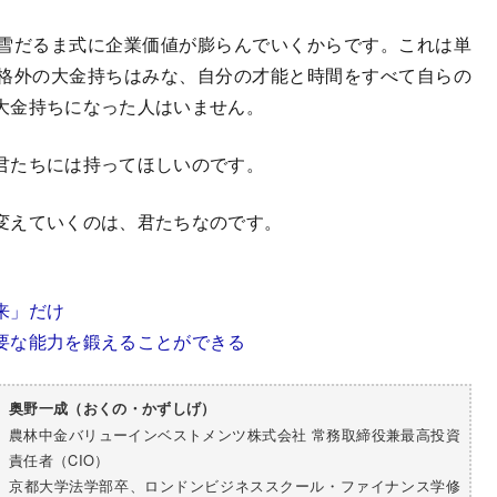
雪だるま式に企業価値が膨らんでいくからです。これは単
格外の大金持ちはみな、自分の才能と時間をすべて自らの
大金持ちになった人はいません。
君たちには持ってほしいのです。
変えていくのは、君たちなのです。
来」だけ
要な能力を鍛えることができる
奥野一成（おくの・かずしげ）
農林中金バリューインベストメンツ株式会社 常務取締役兼最高投資
責任者（CIO）
京都大学法学部卒、ロンドンビジネススクール・ファイナンス学修