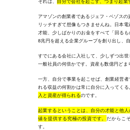
それは、
自分で会社を起こす、つまり起業
アマゾンの創業者であるジェフ・ベゾスの資
リッチすぎて想像もつきませんね。日本電
才能、少しばかりのお金をすべて「回るも
8兆円を超える企業グループを創り出し、
すでにある会社に入社して、少しずつ出世
一般社員の何倍かです。資産も数億円どま
一方、自分で事業を起こせば、創業経営者
れる収益の何割かは常に自分に入ってくる
入と資産が得られる
のです。
起業するということは、自分の才能と他人
値を提供する究極の投資です。
だからこ
す。