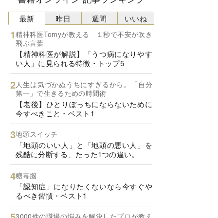
最新
昨日
週間
いいね
精神科医Tomyが教える １秒で不安が吹き
飛ぶ言葉
【精神科医が解説】「うつ病になりやす
い人」に見られる特徴・トップ5
人生は気づかぬうちにすぎるから。「自分
第一」で生きるための時間術
【老後】ひとりぼっちにならないために
今すべきこと・ベスト1
地頭スイッチ
「地頭のいい人」と「地頭の悪い人」を
残酷に分断する、たった1つの違い。
糖毒脳
「認知症」になりたくないなら今すぐや
るべき習慣・ベスト1
3000件の職場の悩みを解決したプロが教え