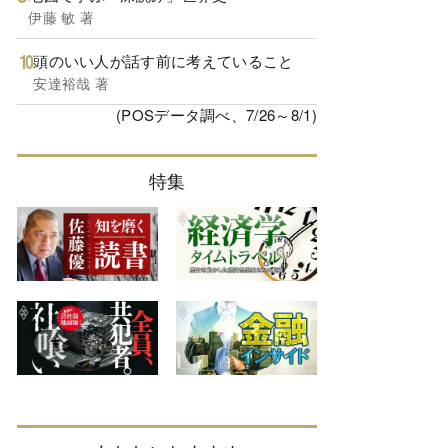
伊藤 敏 著
頭のいい人が話す前に考えていること
安達裕哉 著
(POSデータ調べ、7/26～8/1)
特集