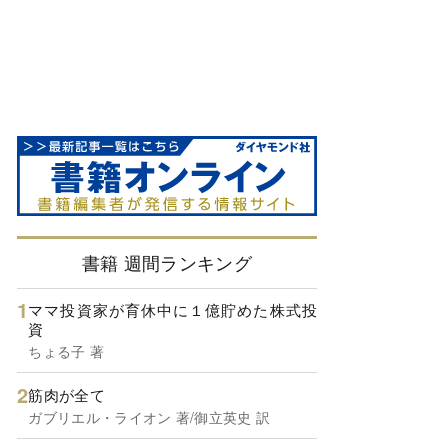
書籍 週間ランキング
ママ投資家が育休中に１億貯めた株式投
資
ちょる子 著
筋肉が全て
ガブリエル・ライオン 著/御立英史 訳