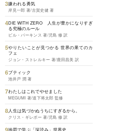
嫌われる勇気
岸見一郎 著/古賀史健 著
DIE WITH ZERO 人生が豊かになりすぎ
る究極のルール
ビル・パーキンス 著/児島 修 訳
やりたいことが見つかる 世界の果てのカ
フェ
ジョン・ストレルキー 著/鹿田昌美 訳
ブティック
池井戸 潤 著
わたしはこれでやせました
MEGUMI 著/道下将太郎 監修
人生は気づかぬうちにすぎるから。
クリス・ギレボー 著/児島 修 訳
地図で学ぶ「深読み」世界史