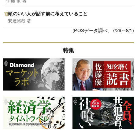
伊藤 敏 著
頭のいい人が話す前に考えていること
安達裕哉 著
(POSデータ調べ、7/26～8/1)
特集