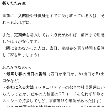
折りたたみ傘
事前に、
入館証
や
社員証
をすでに受け取っている人は、そ
れらも忘れずに。
また、
定期券
を購入しておく必要があれば、前日まで用意
したほうが安心です。
（間に合わなかった人は、当日、定期券を買う時間も逆算
して家を出ましょう）
忘れがちなのが、
・最寄り駅の出口の番号
（西口か東口か、A1出口かB1出
口かなど）
・会社に入る方法
（セキュリティーの都合で社員通用口か
ら入ってとか、ビルの入館証のQRコードを忘れず印刷か
スクショで持参してなど、事前連絡や確認があったはず）