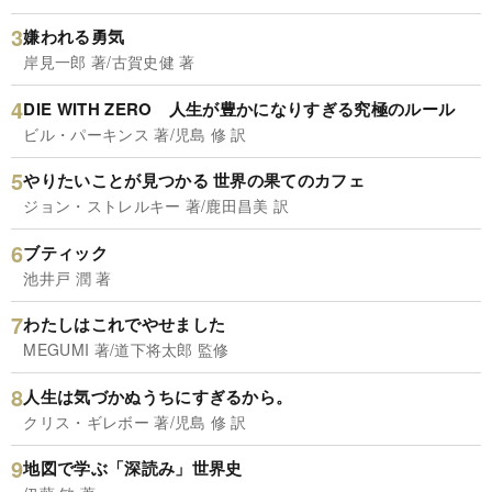
嫌われる勇気
岸見一郎 著/古賀史健 著
DIE WITH ZERO 人生が豊かになりすぎる究極のルール
ビル・パーキンス 著/児島 修 訳
やりたいことが見つかる 世界の果てのカフェ
ジョン・ストレルキー 著/鹿田昌美 訳
ブティック
池井戸 潤 著
わたしはこれでやせました
MEGUMI 著/道下将太郎 監修
人生は気づかぬうちにすぎるから。
クリス・ギレボー 著/児島 修 訳
地図で学ぶ「深読み」世界史