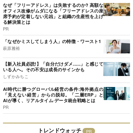
なぜ「フリーアドレス」は失敗するのか? 高額な
オフィス改修がムダになる「フリーアドレスの座
席予約が定着しない元凶」と組織の生産性を上げ
る解決策とは
PR
「なぜかミスしてしまう人」の特徴・ワースト1
萩原雅裕
【新入社員必読!】「自分だけダメ......」と感じて
いる人へ。その不安は成長のサインかも
しずかみちこ
AI時代に勝つグローバル経営の条件:海外拠点の
「見えない経営」からの脱却。「二層ERP」と
AIが導く、リアルタイム·データ統合戦略とは
PR
トレンドウォッチ