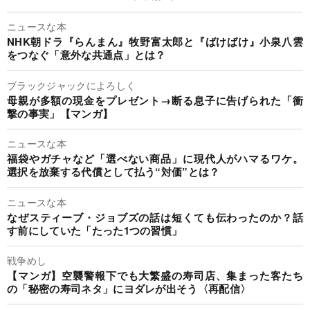
ニュースな本
NHK朝ドラ『らんまん』牧野富太郎と『ばけばけ』小泉八雲
をつなぐ「意外な共通点」とは？
ブラックジャックによろしく
母親が多額の現金をプレゼント→断る息子に告げられた「衝
撃の事実」【マンガ】
ニュースな本
福袋やガチャなど「選べない商品」に現代人がハマるワケ。
選択を放棄する代償として払う“対価”とは？
ニュースな本
なぜスティーブ・ジョブズの話は短くても伝わったのか？話
す前にしていた「たった1つの習慣」
戦争めし
【マンガ】空襲警報下でも大繁盛の寿司店、集まった客たち
の「秘密の寿司ネタ」にヨダレが出そう〈再配信〉