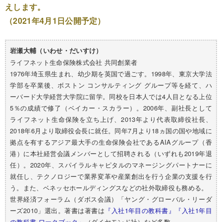
えします。
（2021年4月1日公開予定）
岩瀬大輔（いわせ・だいすけ）
ライフネット生命保険株式会社 共同創業者
1976年埼玉県生まれ、幼少期を英国で過ごす。1998年、東京大学法
学部を卒業後、ボストン コンサルティング グループ等を経て、ハ
ーバード大学経営大学院に留学。同校を日本人では4人目となる上位
5％の成績で修了（ベイカー・スカラー）。2006年、副社長として
ライフネット生命保険を立ち上げ、2013年より代表取締役社長、
2018年6月より取締役会長に就任。同年7月より18ヵ国の国や地域に
拠点を有するアジア最大手の生命保険会社であるAIAグループ（香
港）に本社経営会議メンバーとして招聘される（いずれも2019年退
任）。2020年、スパイラルキャピタルのマネージングパートナーに
就任し、テクノロジーで業界変革や産業創出を行う企業の支援を行
う。また、ベネッセホールディングスなどの社外取締役も務める。
世界経済フォーラム（ダボス会議）「ヤング・グローバル・リーダ
ーズ2010」選出。著書は
著書は
『入社1年目の教科書』
『入社1年目
の教科書 ワークブック』
（ダイヤモンド社）など多数。