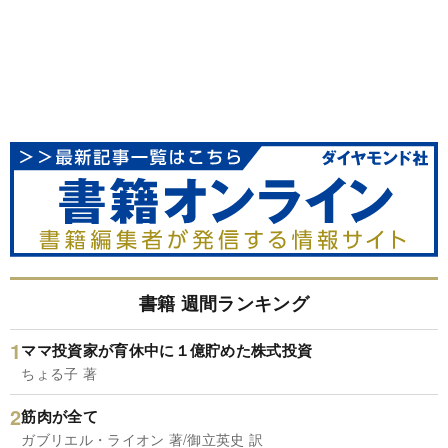
書籍 週間ランキング
ママ投資家が育休中に１億貯めた株式投資
ちょる子 著
筋肉が全て
ガブリエル・ライオン 著/御立英史 訳