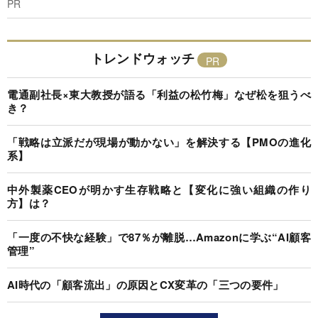
PR
トレンドウォッチ
電通副社長×東大教授が語る「利益の松竹梅」なぜ松を狙うべ
き？
「戦略は立派だが現場が動かない」を解決する【PMOの進化
系】
中外製薬CEOが明かす生存戦略と【変化に強い組織の作り
方】は？
「一度の不快な経験」で87％が離脱…Amazonに学ぶ“AI顧客
管理”
AI時代の「顧客流出」の原因とCX変革の「三つの要件」