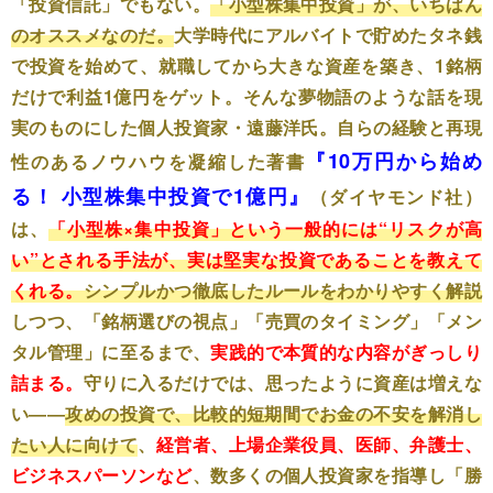
「投資信託」でもない。
「小型株集中投資」が、いちばん
のオススメなのだ。
大学時代にアルバイトで貯めたタネ銭
で投資を始めて、就職してから大きな資産を築き、1銘柄
だけで利益1億円をゲット。そんな夢物語のような話を現
実のものにした個人投資家・遠藤洋氏。自らの経験と再現
『10万円から始め
性のあるノウハウを凝縮した著書
る！ 小型株集中投資で1億円』
（ダイヤモンド社）
は、
「小型株×集中投資」という一般的には“リスクが高
い”とされる手法が、実は堅実な投資であることを教えて
くれる。
シンプルかつ徹底したルールをわかりやすく解説
しつつ、「銘柄選びの視点」「売買のタイミング」「メン
タル管理」に至るまで、
実践的で本質的な内容がぎっしり
詰まる。
守りに入るだけでは、思ったように資産は増えな
い――
攻めの投資で、比較的短期間でお金の不安を解消し
たい人に向けて
、
経営者、上場企業役員、医師、弁護士、
ビジネスパーソンなど
、数多くの個人投資家を指導し「勝