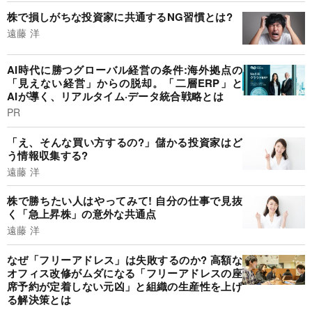
株で損しがちな投資家に共通するNG習慣とは?
遠藤 洋
AI時代に勝つグローバル経営の条件:海外拠点の
「見えない経営」からの脱却。「二層ERP」と
AIが導く、リアルタイム·データ統合戦略とは
PR
「え、そんな買い方するの?」儲かる投資家はど
う情報収集する?
遠藤 洋
株で勝ちたい人はやってみて! 自分の仕事で見抜
く「急上昇株」の意外な共通点
遠藤 洋
なぜ「フリーアドレス」は失敗するのか? 高額な
オフィス改修がムダになる「フリーアドレスの座
席予約が定着しない元凶」と組織の生産性を上げ
る解決策とは