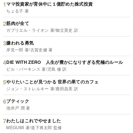
ママ投資家が育休中に１億貯めた株式投資
ちょる子 著
筋肉が全て
ガブリエル・ライオン 著/御立英史 訳
嫌われる勇気
岸見一郎 著/古賀史健 著
DIE WITH ZERO 人生が豊かになりすぎる究極のルール
ビル・パーキンス 著/児島 修 訳
やりたいことが見つかる 世界の果てのカフェ
ジョン・ストレルキー 著/鹿田昌美 訳
ブティック
池井戸 潤 著
わたしはこれでやせました
MEGUMI 著/道下将太郎 監修