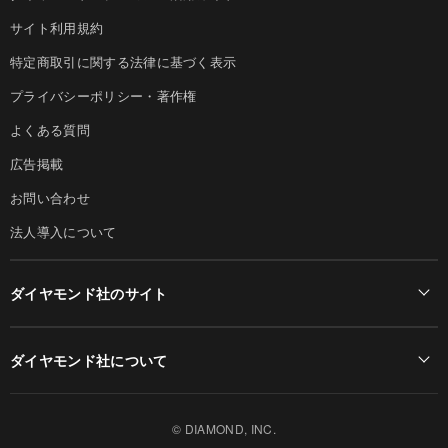
サイト利用規約
特定商取引に関する法律に基づく表示
プライバシーポリシー・著作権
よくある質問
広告掲載
お問い合わせ
法人導入について
ダイヤモンド社のサイト
Diamond Online(English)
ダイヤモンド社について
週刊ダイヤモンド
ダイヤモンド社TOP
DIAMONDハーバード・ビジネス・レビュー
© DIAMOND, INC.
会社概要
ダイヤモンドZAi（デジタル版）