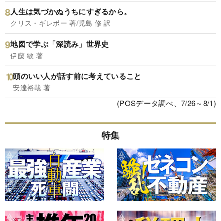
人生は気づかぬうちにすぎるから。
クリス・ギレボー 著/児島 修 訳
地図で学ぶ「深読み」世界史
伊藤 敏 著
頭のいい人が話す前に考えていること
安達裕哉 著
(POSデータ調べ、7/26～8/1)
特集