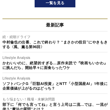
一覧を見る
最新記事
続・続朝ドライフ
中村倫也の出番、これで終わり？ “まさかの役目”にやきもき
する〈風、薫る第96回〉
Lifestyle Analysis
かわいいのに、絶望的すぎる…原作未読で『映画ちいかわ』
に挑んだら、開始早々に面食らったワケ
Lifestyle Analysis
ソフトバンクG「巨額AI投資」とNTT「小型国産AI」1年後に
企業価値が上がるのはどっち？
もう悩まない！職場・未解決問題
部下に「何でも言ってね」と言う上司は二流…では、一流が
使う“魔法の質問”とは？