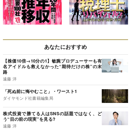
あなたにおすすめ
【株価10倍→10分の1】敏腕プロデューサーも有
名アイドルも救えなかった“期待だけの株”の末
路
遠藤 洋
「死ぬ前に悔やむこと」・ワースト1
ダイヤモンド社書籍編集局
株式投資で勝てる人はSNSの話題ではなく、ど
う“目の前の現実”を見る?
遠藤 洋