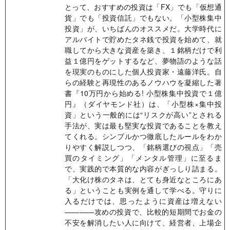
とって、おすすめの投資は「FX」でも「仮想通
貨」でも「投資信託」でもない。「小型株集中
投資」が、いちばんのオススメだ。大学時代に
アルバイトで貯めたタネ銭で投資を始めて、就
職してから大きな資産を築き、１銘柄だけで利
益１億円をゲットするなど、夢物語のような話
を現実のものにした個人投資家・遠藤洋氏。自
らの経験と再現性のあるノウハウを凝縮した著
書『10万円から始める! 小型株集中投資で１億
円』（ダイヤモンド社）は、「小型株×集中投
資」という一般的には“リスクが高い”とされる
手法が、実は最も堅実な投資であることを教え
てくれる。シンプルかつ徹底したルールをわか
りやすく解説しつつ、「銘柄選びの視点」「売
買のタイミング」「メンタル管理」に至るま
で、実践的で本質的な内容がぎっしり詰まる。
「大化け株のタネは、とても身近なところにあ
る」ということも実例を通して学べる。守りに
入るだけでは、思ったように資産は増えない
————攻めの投資で、比較的短期間でお金の
不安を解消したい人に向けて、経営者、上場企