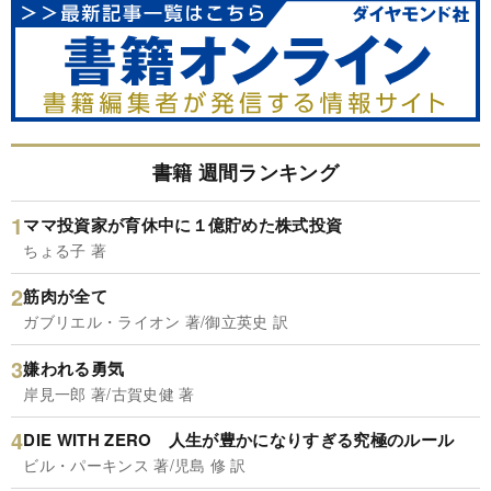
書籍 週間ランキング
ママ投資家が育休中に１億貯めた株式投資
ちょる子 著
筋肉が全て
ガブリエル・ライオン 著/御立英史 訳
嫌われる勇気
岸見一郎 著/古賀史健 著
DIE WITH ZERO 人生が豊かになりすぎる究極のルール
ビル・パーキンス 著/児島 修 訳