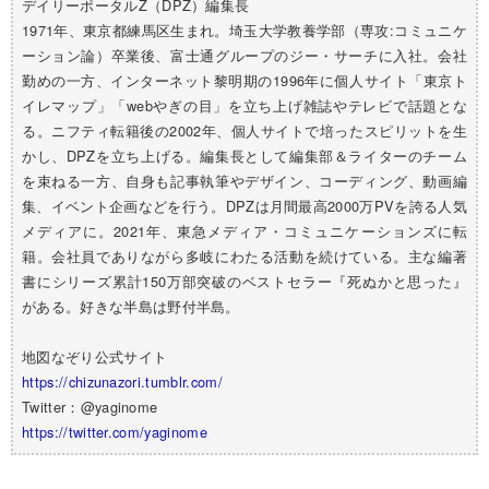
デイリーポータルZ（DPZ）編集長
1971年、東京都練馬区生まれ。埼玉大学教養学部（専攻:コミュニケ
ーション論）卒業後、富士通グループのジー・サーチに入社。会社
勤めの一方、インターネット黎明期の1996年に個人サイト「東京ト
イレマップ」「webやぎの目」を立ち上げ雑誌やテレビで話題とな
る。ニフティ転籍後の2002年、個人サイトで培ったスピリットを生
かし、DPZを立ち上げる。編集長として編集部＆ライターのチーム
を束ねる一方、自身も記事執筆やデザイン、コーディング、動画編
集、イベント企画などを行う。DPZは月間最高2000万PVを誇る人気
メディアに。2021年、東急メディア・コミュニケーションズに転
籍。会社員でありながら多岐にわたる活動を続けている。主な編著
書にシリーズ累計150万部突破のベストセラー『死ぬかと思った』
がある。好きな半島は野付半島。
地図なぞり公式サイト
https://chizunazori.tumblr.com/
Twitter：@yaginome
https://twitter.com/yaginome