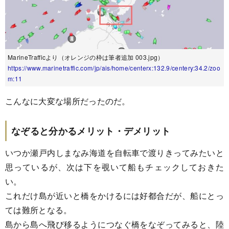
MarineTrafficより（オレンジの枠は筆者追加 003.jpg）
https://www.marinetraffic.com/jp/ais/home/centerx:132.9/centery:34.2/zoo
m:11
こんなに大変な場所だったのだ。
なぞると分かるメリット・デメリット
いつか瀬戸内しまなみ海道を自転車で渡りきってみたいと
思っているが、次は下を覗いて船もチェックしておきた
い。
これだけ島が近いと橋をかけるには好都合だが、船にとっ
ては難所となる。
島から島へ飛び移るようにつなぐ橋をなぞってみると、陸