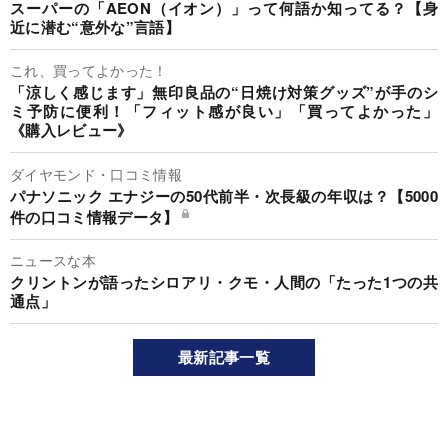
スーパーの「AEON（イオン）」って何語か知ってる？【身
近に潜む“意外な”言語】
これ、買ってよかった！
「涼しく感じます」無印良品の“日焼け対策グッズ”が手のシ
ミ予防に便利！「フィット感が良い」「買ってよかった」
《購入レビュー》
ダイヤモンド・口コミ情報
パナソニック エナジーの50代前半・次長級の年収は？【5000
件の口コミ情報データ】
ニュースな本
クリントンが語ったシロアリ・クモ・人間の「たった1つの共
通点」
最新記事一覧