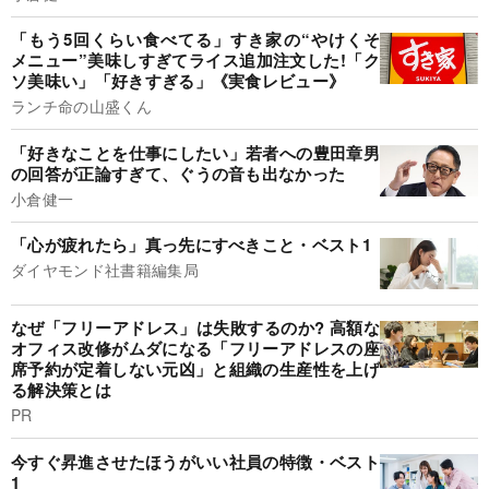
「もう5回くらい食べてる」すき家の“やけくそ
メニュー”美味しすぎてライス追加注文した!「ク
ソ美味い」「好きすぎる」《実食レビュー》
ランチ命の山盛くん
「好きなことを仕事にしたい」若者への豊田章男
の回答が正論すぎて、ぐうの音も出なかった
小倉健一
「心が疲れたら」真っ先にすべきこと・ベスト1
ダイヤモンド社書籍編集局
なぜ「フリーアドレス」は失敗するのか? 高額な
オフィス改修がムダになる「フリーアドレスの座
席予約が定着しない元凶」と組織の生産性を上げ
る解決策とは
PR
今すぐ昇進させたほうがいい社員の特徴・ベスト
1