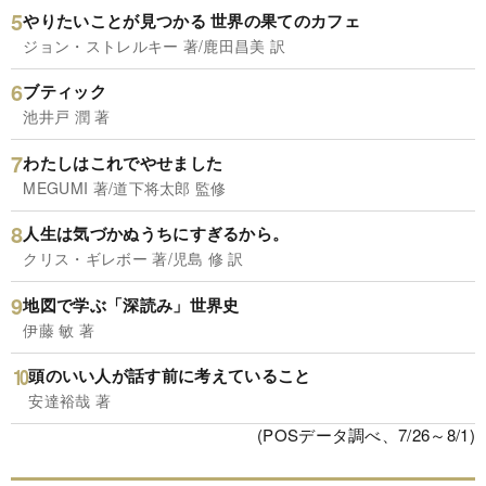
やりたいことが見つかる 世界の果てのカフェ
ジョン・ストレルキー 著/鹿田昌美 訳
ブティック
池井戸 潤 著
わたしはこれでやせました
MEGUMI 著/道下将太郎 監修
人生は気づかぬうちにすぎるから。
クリス・ギレボー 著/児島 修 訳
地図で学ぶ「深読み」世界史
伊藤 敏 著
頭のいい人が話す前に考えていること
安達裕哉 著
(POSデータ調べ、7/26～8/1)