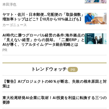
本田淳也
ヤマト・佐川・日本郵便...宅配便の「取扱個数」
増加率トップはどこ?【10月から10%値上げも】
カーゴニュース
AI時代に勝つグローバル経営の条件:海外拠点の
「見えない経営」からの脱却。「二層ERP」と
AIが導く、リアルタイム·データ統合戦略とは
PR
トレンドウォッチ
【警告】AIプロジェクトの60％が断念、失敗の根本原因と対
策は
東大松尾研発AI企業に取材！AI投資を利益に転換する三つの
要諦