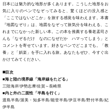
日本には魅力的な地形が多くあります。こうした地形をお
気に入りのペンでなぞってみると、驚くほどの没入感と
「ここではないどこか」を旅する感覚を味わえます。本書
『地図なぞり』は、地図をなぞって旅気分を味わえる、こ
れまでになかった新しい本。この本を推薦する養老孟司さ
んも「なぞるだけ なのになぜだか ハマってしまう」と
コメントを寄せています。好きなペンでどこまでも。「教
養」と「娯楽」を手に入れる旅。あなたもぜひ、今すぐ出
かけてみてください。
◼️目次
■海と陸の境界線「海岸線をたどる」
三陸海岸/伊勢志摩/佐賀～長崎県
■内と外の二面性「半島を行く」
渡島半島/渥美・知多半島/能登半島/伊豆半島/野付半島/紀
伊半島