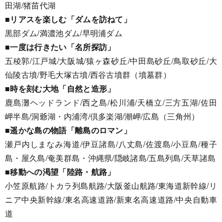
田湖/猪苗代湖
■リアスを楽しむ「ダムを訪ねて」
黒部ダム/満濃池ダム/早明浦ダム
■一度は行きたい「名所探訪」
五稜郭/江戸城/大阪城/猿ヶ森砂丘/中田島砂丘/鳥取砂丘/大
仙陵古墳/野毛大塚古墳/西谷古墳群（墳墓群）
■時を刻む大地「自然と造形」
鹿島灘ヘッドランド/西之島/松川浦/天橋立/三方五湖/佐田
岬半島/洞爺湖・内浦湾/倶多楽湖/潮岬/広島（三角州）
■遥かな島の物語「離島のロマン」
瀬戸内しまなみ海道/伊豆諸島/八丈島/佐渡島/小豆島/種子
島・屋久島/奄美群島・沖縄県/隠岐諸島/五島列島/天草諸島
■移動への渇望「陸路・航路」
小笠原航路/トカラ列島航路/大阪釜山航路/東海道新幹線/リ
ニア中央新幹線/東名高速道路/新東名高速道路/中央自動車
道