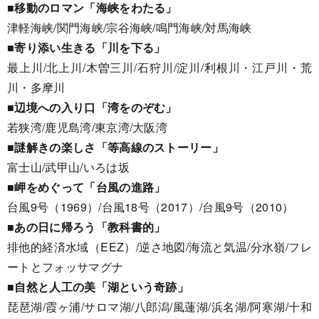
■移動のロマン「海峡をわたる」
津軽海峡/関門海峡/宗谷海峡/鳴門海峡/対馬海峡
■寄り添い生きる「川を下る」
最上川/北上川/木曽三川/石狩川/淀川/利根川・江戸川・荒
川・多摩川
■辺境への入り口「湾をのぞむ」
若狭湾/鹿児島湾/東京湾/大阪湾
■謎解きの楽しさ「等高線のストーリー」
富士山/武甲山/いろは坂
■岬をめぐって「台風の進路」
台風9号（1969）/台風18号（2017）/台風9号（2010）
■あの日に帰ろう「教科書的」
排他的経済水域（EEZ）/逆さ地図/海流と気温/分水嶺/フレ
ートとフォッサマグナ
■自然と人工の美「湖という奇跡」
琵琶湖/霞ヶ浦/サロマ湖/八郎潟/風蓮湖/浜名湖/阿寒湖/十和