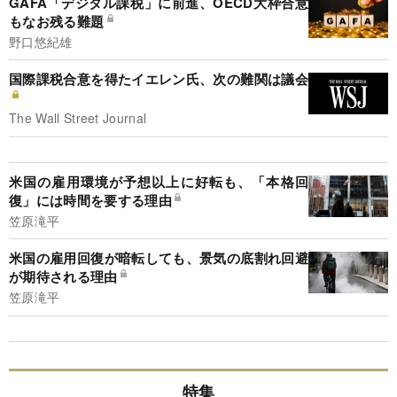
GAFA「デジタル課税」に前進、OECD大枠合意
もなお残る難題
野口悠紀雄
国際課税合意を得たイエレン氏、次の難関は議会
The Wall Street Journal
米国の雇用環境が予想以上に好転も、「本格回
復」には時間を要する理由
笠原滝平
米国の雇用回復が暗転しても、景気の底割れ回避
が期待される理由
笠原滝平
特集