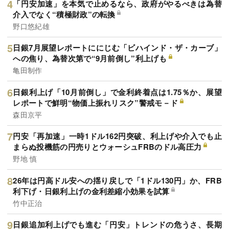
「円安加速」を本気で止めるなら、政府がやるべきは為替
介入でなく“積極財政”の転換
野口悠紀雄
日銀7月展望レポートににじむ「ビハインド・ザ・カーブ」
への焦り、為替次第で“9月前倒し”利上げも
亀田制作
日銀利上げ「10月前倒し」で金利終着点は1.75％か、展望
レポートで鮮明“物価上振れリスク”警戒モ－ド
森田京平
円安「再加速」一時1ドル162円突破、利上げや介入でも止
まらぬ投機筋の円売りとウォーシュFRBのドル高圧力
野地 慎
26年は円高ドル安への揺り戻しで「1ドル130円」か、FRB
利下げ・日銀利上げの金利差縮小効果を試算
竹中正治
日銀追加利上げでも進む「円安」トレンドの危うさ、長期