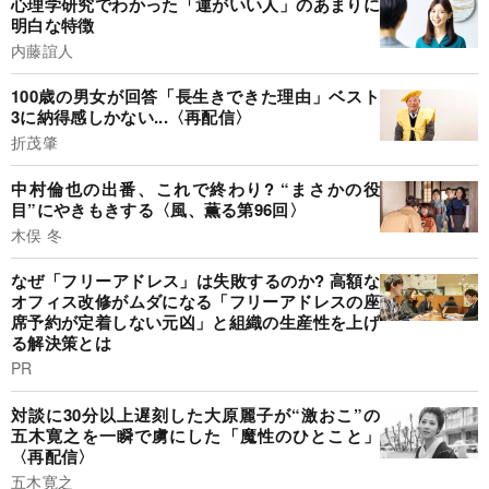
心理学研究でわかった「運がいい人」のあまりに
明白な特徴
内藤誼人
100歳の男女が回答「長生きできた理由」ベスト
3に納得感しかない...〈再配信〉
折茂肇
中村倫也の出番、これで終わり? “まさかの役
目”にやきもきする〈風、薫る第96回〉
木俣 冬
なぜ「フリーアドレス」は失敗するのか? 高額な
オフィス改修がムダになる「フリーアドレスの座
席予約が定着しない元凶」と組織の生産性を上げ
る解決策とは
PR
対談に30分以上遅刻した大原麗子が“激おこ”の
五木寛之を一瞬で虜にした「魔性のひとこと」
〈再配信〉
五木寛之