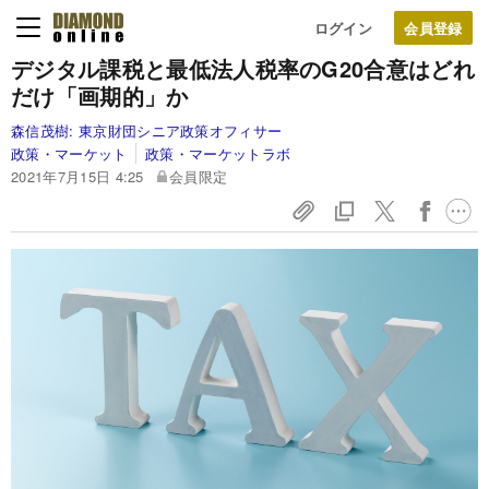
ログイン
デジタル課税と最低法人税率のG20合意はどれ
だけ「画期的」か
森信茂樹:
東京財団シニア政策オフィサー
政策・マーケット
政策・マーケットラボ
2021年7月15日 4:25
会員限定