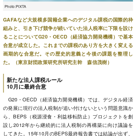
Photo:PIXTA
GAFAなど大規模多国籍企業へのデジタル課税の国際的枠
組みと、引き下げ競争が続いていた法人税率に下限を設け
ることについてG20・OECD（経済協力開発機構）で基本
合意が成立した。これまでの課税のあり方を大きく変える
画期的な合意だ。その歴史的意義と今後の課題を整理し
た。（東京財団政策研究所研究主幹 森信茂樹）
新たな法人課税ルール
10月に最終合意
G20・OECD（経済協力開発機構）では、デジタル経済
の発展に現行の法人税制が追い付けないという問題意識か
ら、BEPS（税源浸食・利益移転防止）プロジェクトを創
設し2012年から継続的に法人税制の再構築に向け議論を
してきた。15年10月のBEPS最終報告書では結論が出ず、