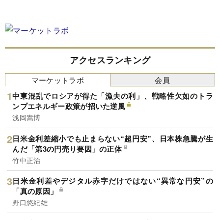
アクセスランキング
マーケットラボ
会員
中東混乱でロシアが得た「漁夫の利」、戦略性欠如のトラ
ンプエネルギー政策が招いた逆風
浅岡嵩博
日米金利差縮小でも止まらない“超円安”、日本株急騰が生
んだ「第3の円売り要因」の正体
竹中正治
日米金利差やデジタル赤字だけではない“異常な円安”の
「真の原因」
野口悠紀雄