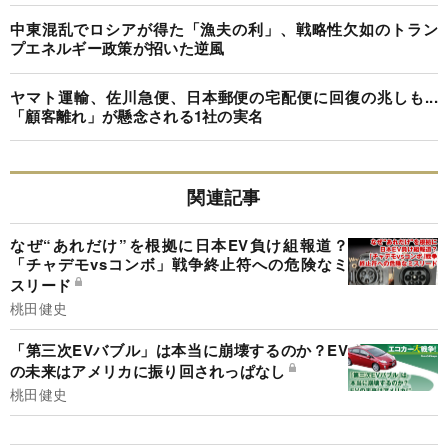
中東混乱でロシアが得た「漁夫の利」、戦略性欠如のトラン
プエネルギー政策が招いた逆風
ヤマト運輸、佐川急便、日本郵便の宅配便に回復の兆しも...
「顧客離れ」が懸念される1社の実名
関連記事
なぜ“あれだけ”を根拠に日本EV負け組報道？
「チャデモvsコンボ」戦争終止符への危険なミ
スリード
桃田健史
「第三次EVバブル」は本当に崩壊するのか？EV
の未来はアメリカに振り回されっぱなし
桃田健史