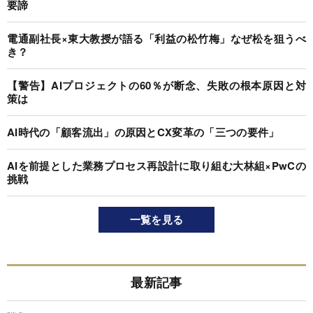
要諦
電通副社長×東大教授が語る「利益の松竹梅」なぜ松を狙うべ
き？
【警告】AIプロジェクトの60％が断念、失敗の根本原因と対
策は
AI時代の「顧客流出」の原因とCX変革の「三つの要件」
AIを前提とした業務プロセス再設計に取り組む大林組×PwCの
挑戦
一覧を見る
最新記事