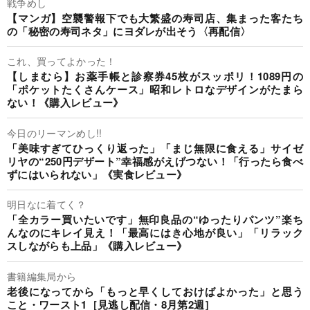
戦争めし
【マンガ】空襲警報下でも大繁盛の寿司店、集まった客たち
の「秘密の寿司ネタ」にヨダレが出そう〈再配信〉
これ、買ってよかった！
【しまむら】お薬手帳と診察券45枚がスッポリ！1089円の
「ポケットたくさんケース」昭和レトロなデザインがたまら
ない！《購入レビュー》
今日のリーマンめし!!
「美味すぎてひっくり返った」「まじ無限に食える」サイゼ
リヤの“250円デザート”幸福感がえげつない！「行ったら食べ
ずにはいられない」《実食レビュー》
明日なに着てく？
「全カラー買いたいです」無印良品の“ゆったりパンツ”楽ち
んなのにキレイ見え！「最高にはき心地が良い」「リラック
スしながらも上品」《購入レビュー》
書籍編集局から
老後になってから「もっと早くしておけばよかった」と思う
こと・ワースト1［見逃し配信・8月第2週］