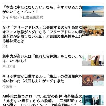
「本当に幸せになりたい」なら、今すぐやめた方
がいいこと・ベスト1
ダイヤモンド社書籍編集局
なぜ「フリーアドレス」は失敗するのか? 高額な
オフィス改修がムダになる「フリーアドレスの座
席予約が定着しない元凶」と組織の生産性を上げ
る解決策とは
PR
集中力が高い人は「疲れたら休憩」をしない。で
は、いつ休む?
戸田大介
そりゃ秀吉が出世するわ...「格上」の柴田勝家を
追い抜いた〈根回し力〉がエグすぎた
今泉慎一
AI時代に勝つグローバル経営の条件:海外拠点の
「見えない経営」からの脱却。「二層ERP」と
AIが導く、リアルタイム·データ統合戦略とは