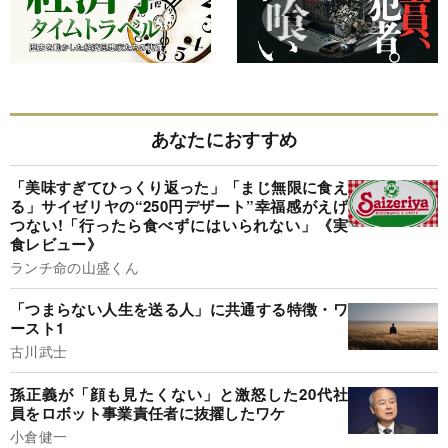
あなたにおすすめ
「美味すぎてひっくり返った」「まじ無限に食え
る」サイゼリヤの“250円デザート”幸福感がえげ
つない!「行ったら食べずにはいられない」《実
食レビュー》
ランチ命の山盛くん
「つまらない人生を送る人」に共通する特徴・ワ
ースト1
古川武士
孫正義が「顔も見たくない」と激怒した20代社
員をロボット事業責任者に抜擢したワケ
小倉健一