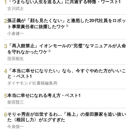
「つまらない人生を送る人」に共通する特徴・ワースト1
古川武士
孫正義が「顔も見たくない」と激怒した20代社員をロボッ
ト事業責任者に抜擢したワケ
小倉健一
「再入館禁止」イオンモールの“完璧”なマニュアルが人命
を守れなかったワケ
窪田順生
「本当に幸せになりたい」なら、今すぐやめた方がいいこ
と・ベスト1
ダイヤモンド社書籍編集局
本当に幸せになれる考え方・ベスト1
柴田賢三
そりゃ秀吉が出世するわ…「格上」の柴田勝家を追い抜い
た〈根回し力〉がエグすぎた
今泉慎一