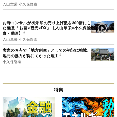
入山章栄,小久保隆泰
お寺コンサルが御朱印の売り上げ数を300倍にし
た極意「お墓×観光×DX」【入山章栄×小久保隆
泰・動画】
入山章栄,小久保隆泰
実家のお寺で「地方創生」としての初詣に挑戦、
地元の協力が得にくかった理由
小久保隆泰
特集