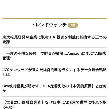
トレンドウォッチ
東大松尾研発AI企業に取材！AI投資を利益に転換する三つの
要諦
「一度の不快な経験」で87％が離脱…Amazonに学ぶ“AI顧客
管理”
JVCケンウッドが選んだ経営判断をラクにするデータ統合戦略
とは
Sky執行役員が明かす、SFA定着失敗の【本質的原因】とは何
か
【世界23カ国独自調査】なぜ日本はAI活用で世界に後れを取
るのか