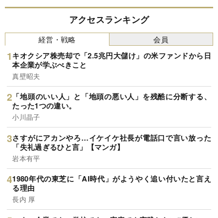
アクセスランキング
経営・戦略
会員
キオクシア株売却で「2.5兆円大儲け」の米ファンドから日
本企業が学ぶべきこと
真壁昭夫
「地頭のいい人」と「地頭の悪い人」を残酷に分断する、
たった1つの違い。
小川晶子
さすがにアカンやろ…イケイケ社長が電話口で言い放った
「失礼過ぎるひと言」【マンガ】
岩本有平
1980年代の東芝に「AI時代」がようやく追い付いたと言え
る理由
長内 厚