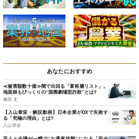
あなたにおすすめ
≪被害額数十億≫闇で出回る「富裕層リスト」。
地面師もびっくりの“国際劇場型詐欺”とは?
篠田 丈
【入山章栄・解説動画】日本企業がDXで失敗す
る「究極の理由」とは?
入山章栄
言うと会議が一瞬で“お通夜状態”になる「司会