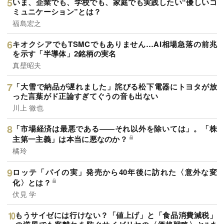
いま、企業でも、学校でも、家庭でも実践したい“優しいコ
ミュニケーション”とは？
福島宏之
キオクシアでもTSMCでもありません…AI相場急落の前兆
を示す「半導体」2銘柄の実名
真壁昭夫
「大雪で納品が遅れました」詫びる松下電器にトヨタが放
った言葉がド正論すぎてぐうの音も出ない
川上 徹也
「市場経済は最悪である――それ以外を除いては」。「株
主第一主義」は本当に悪なのか？
橘玲
ロッテ「パイの実」発売から40年後に訪れた〈意外な変
化〉とは？
伏見 学
もうサイゼには行けない？「値上げ」と「食品消費減税」