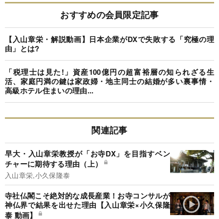
おすすめの会員限定記事
【入山章栄・解説動画】日本企業がDXで失敗する「究極の理
由」とは?
「税理士は見た!」資産100億円の超富裕層の知られざる生
活、家庭円満の鍵は家政婦・地主同士の結婚が多い裏事情・
高級ホテル住まいの理由...
関連記事
早大・入山章栄教授が「お寺DX」を目指すベン
チャーに期待する理由（上）
入山章栄,小久保隆泰
寺社仏閣こそ絶対的な成長産業！お寺コンサルが
神仏界で結果を出せた理由【入山章栄×小久保隆
泰 動画】