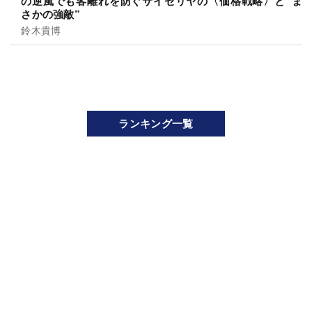
の逆風でも客離れを防ぐサイゼリヤの〈価格戦略〉と“ま
さかの強敵”
鈴木貴博
ランキング一覧