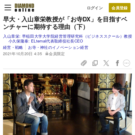
ログイン
早大・入山章栄教授が「お寺DX」を目指すベ
ンチャーに期待する理由（下）
入山章栄:
早稲田大学大学院経営管理研究科（ビジネススクール）教授
小久保隆泰:
ELternal代表取締役社長CEO
経営・戦略
お寺・神社のイノベーション経営
2021年10月20日 4:35
会員限定