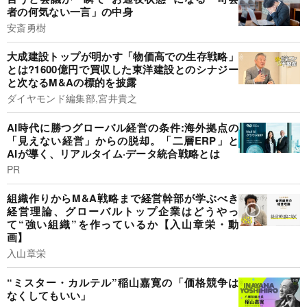
者の何気ない一言」の中身
安斎勇樹
大成建設トップが明かす「物価高での生存戦略」
とは?1600億円で買収した東洋建設とのシナジー
と次なるM&Aの標的を披露
ダイヤモンド編集部,宮井貴之
AI時代に勝つグローバル経営の条件:海外拠点の
「見えない経営」からの脱却。「二層ERP」と
AIが導く、リアルタイム·データ統合戦略とは
PR
組織作りからM&A戦略まで経営幹部が学ぶべき
経営理論、グローバルトップ企業はどうやっ
て“強い組織”を作っているか【入山章栄・動
画】
入山章栄
“ミスター・カルテル”稲山嘉寛の「価格競争は
なくしてもいい」