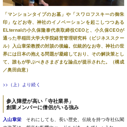
「マンションタイプのお墓」や「スワロフスキーの御朱
印」などお寺、神社のイノベーションを起こしつつある
ELternalの小久保隆泰代表取締役CEOと、小久保CEOが
通った早稲田大学大学院経営管理研究科（ビジネススクー
ル）入山章栄教授の対談の後編。伝統的なお寺、神社の世
界には日本の抱える問題が凝縮しており、その解決策とし
て、誰もが学ぶべきさまざまな論点が提示された。（構成
／奥田由意）
>>（上）より続く
参入障壁が高い「寺社業界」
創業メンバーに僧侶がいる強み
入山章栄
それにしても、長い歴史、伝統を持つ寺社仏閣