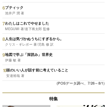
ブティック
池井戸 潤 著
わたしはこれでやせました
MEGUMI 著/道下将太郎 監修
人生は気づかぬうちにすぎるから。
クリス・ギレボー 著/児島 修 訳
地図で学ぶ「深読み」世界史
伊藤 敏 著
頭のいい人が話す前に考えていること
安達裕哉 著
(POSデータ調べ、7/26～8/1)
特集