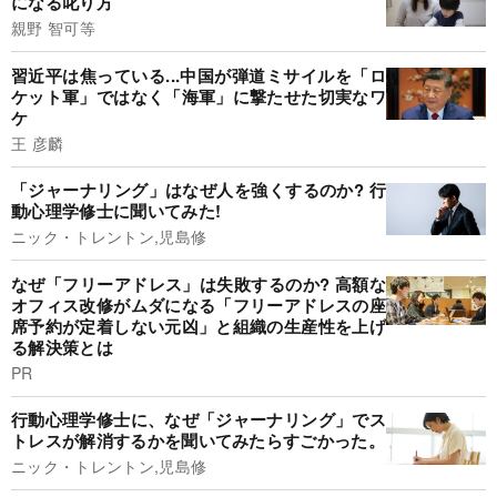
になる叱り方
親野 智可等
習近平は焦っている...中国が弾道ミサイルを「ロ
ケット軍」ではなく「海軍」に撃たせた切実なワ
ケ
王 彦麟
「ジャーナリング」はなぜ人を強くするのか? 行
動心理学修士に聞いてみた!
ニック・トレントン,児島修
なぜ「フリーアドレス」は失敗するのか? 高額な
オフィス改修がムダになる「フリーアドレスの座
席予約が定着しない元凶」と組織の生産性を上げ
る解決策とは
PR
行動心理学修士に、なぜ「ジャーナリング」でス
トレスが解消するかを聞いてみたらすごかった。
ニック・トレントン,児島修