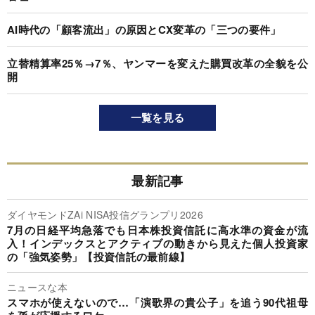
AI時代の「顧客流出」の原因とCX変革の「三つの要件」
立替精算率25％→7％、ヤンマーを変えた購買改革の全貌を公
開
一覧を見る
最新記事
ダイヤモンドZAi NISA投信グランプリ2026
7月の日経平均急落でも日本株投資信託に高水準の資金が流
入！インデックスとアクティブの動きから見えた個人投資家
の「強気姿勢」【投資信託の最前線】
ニュースな本
スマホが使えないので…「演歌界の貴公子」を追う90代祖母