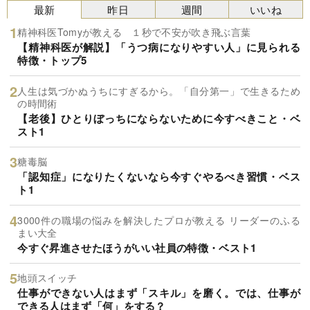
最新
昨日
週間
いいね
精神科医Tomyが教える １秒で不安が吹き飛ぶ言葉
【精神科医が解説】「うつ病になりやすい人」に見られる
特徴・トップ5
人生は気づかぬうちにすぎるから。「自分第一」で生きるため
の時間術
【老後】ひとりぼっちにならないために今すべきこと・ベ
スト1
糖毒脳
「認知症」になりたくないなら今すぐやるべき習慣・ベス
ト1
3000件の職場の悩みを解決したプロが教える リーダーのふる
まい大全
今すぐ昇進させたほうがいい社員の特徴・ベスト1
地頭スイッチ
仕事ができない人はまず「スキル」を磨く。では、仕事が
できる人はまず「何」をする？