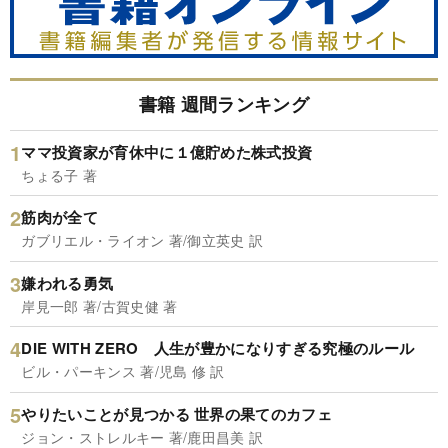
書籍 週間ランキング
ママ投資家が育休中に１億貯めた株式投資
ちょる子 著
筋肉が全て
ガブリエル・ライオン 著/御立英史 訳
嫌われる勇気
岸見一郎 著/古賀史健 著
DIE WITH ZERO 人生が豊かになりすぎる究極のルール
ビル・パーキンス 著/児島 修 訳
やりたいことが見つかる 世界の果てのカフェ
ジョン・ストレルキー 著/鹿田昌美 訳