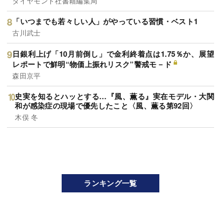
ダイヤモンド社書籍編集局
「いつまでも若々しい人」がやっている習慣・ベスト1
古川武士
日銀利上げ「10月前倒し」で金利終着点は1.75％か、展望
レポートで鮮明“物価上振れリスク”警戒モ－ド
森田京平
史実を知るとハッとする…『風、薫る』実在モデル・大関
和が感染症の現場で優先したこと〈風、薫る第92回〉
木俣 冬
ランキング一覧