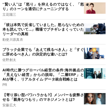
“賢い人”は「怒り」を抑えるのではなく、「怒
り」のトーンを適切にチューニングする
立花陽三
「彼は本気で反省していました。怒らないための
本も読んでいて...」職場でブチギレまくっていた
リーダーの真相
勅使川原真衣
ブラック企業でも「あえて残るべき人」と「すぐ
に辞めるべき人」の決定的な違いとは?
佐野創太
AI時代に勝つグローバル経営の条件:海外拠点の
「見えない経営」からの脱却。「二層ERP」と
AIが導く、リアルタイム·データ統合戦略とは
PR
【寄り添い型パワハラかも?】メンバーを疲弊さ
せる「親身なつもり」のマネジメントとは?
安藤広大