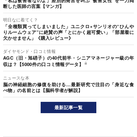
「私は被害者なのよ」差別的発言を叫ぶ“被害女性”を一刀両
断した医師の言葉【マンガ】
明日なに着てく？
「全種類買ってしまいました」ユニクロ×サンリオの“ひんや
りルームウェア”に絶賛の声「とにかく超可愛い」「部屋着に
欠かせません」《購入レビュー》
ダイヤモンド・口コミ情報
AGC（旧・旭硝子）の40代前半・シニアマネージャー級の年
収は？【5000件の口コミ情報データ】
ニュースな本
脳の神経細胞の修復を助ける…最新研究で注目の「身近な食
べ物」の名前とは【脳科学者が解説】
最新記事一覧