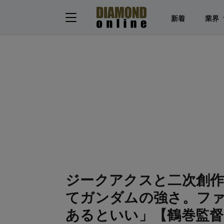
新着
業界
ジークアクスと二次創
てガンダムの強さ。フ
あるといい」【鶴巻監督