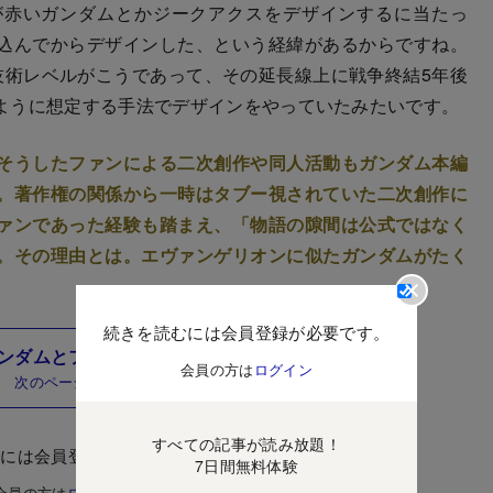
が赤いガンダムとかジークアクスをデザインするに当たっ
込んでからデザインした、という経緯があるからですね。
技術レベルがこうであって、その延長線上に戦争終結5年後
ように想定する手法でデザインをやっていたみたいです。
そうしたファンによる二次創作や同人活動もガンダム本編
。著作権の関係から一時はタブー視されていた二次創作に
ァンであった経験も踏まえ、「物語の隙間は公式ではなく
。その理由とは。エヴァンゲリオンに似たガンダムがたく
。
続きを読むには会員登録が必要です。
ンダムとファン・同人二次創作の関係性
会員の方は
ログイン
次のページ
すべての記事が読み放題！
むには会員登録が必要です。
7日間無料体験
会員の方は
ログイン