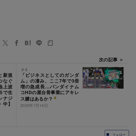
次の記事 ＞
＃4
と新規
「ビジネスとしてのガンダ
つなぐ
ム」の凄み、ここ7年で3倍
地上波
増の急成長…バンダイナム
Sで生
コHDの屋台骨事業にアキレ
シナジ
ス腱はあるか？
・中】
2025年7月14日
フォロー