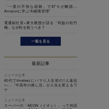
「一度の不快な経験」で87％が離脱…
Amazonに学ぶ“AI顧客管理”
電通副社長×東大教授が語る「利益の松竹
梅」なぜ松を狙うべき？
一覧を見る
最新記事
ニュースな本
60代でtimeleszにハマり人生初の1人遠征
へ…「中高年の推し活」が人生を変えるワ
ケ
ニュースな本
スーパーの「AEON（イオン）」って何語