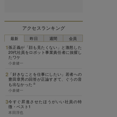
アクセスランキング
最新
昨日
週間
会員
孫正義が「顔も見たくない」と激怒した
20代社員をロボット事業責任者に抜擢し
たワケ
小倉健一
「好きなことを仕事にしたい」若者への
豊田章男の回答が正論すぎて、ぐうの音
も出なかった
小倉健一
今すぐ昇進させたほうがいい社員の特
徴・ベスト1
本田淳也