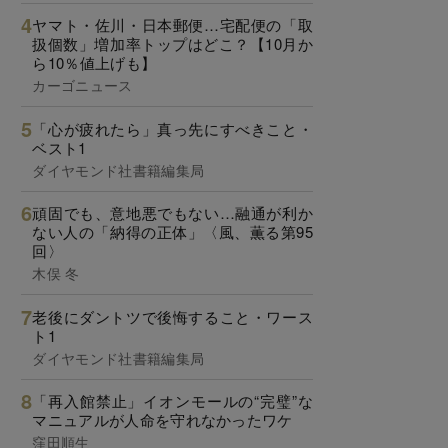
ヤマト・佐川・日本郵便…宅配便の「取
扱個数」増加率トップはどこ？【10月か
ら10％値上げも】
カーゴニュース
「心が疲れたら」真っ先にすべきこと・
ベスト1
ダイヤモンド社書籍編集局
頑固でも、意地悪でもない…融通が利か
ない人の「納得の正体」〈風、薫る第95
回〉
木俣 冬
老後にダントツで後悔すること・ワース
ト1
ダイヤモンド社書籍編集局
「再入館禁止」イオンモールの“完璧”な
マニュアルが人命を守れなかったワケ
窪田順生