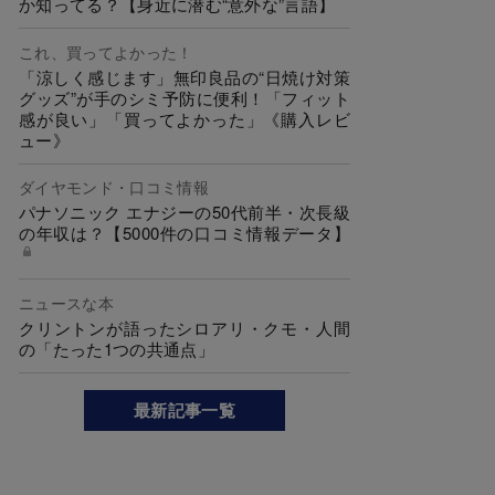
か知ってる？【身近に潜む“意外な”言語】
これ、買ってよかった！
「涼しく感じます」無印良品の“日焼け対策
グッズ”が手のシミ予防に便利！「フィット
感が良い」「買ってよかった」《購入レビ
ュー》
ダイヤモンド・口コミ情報
パナソニック エナジーの50代前半・次長級
の年収は？【5000件の口コミ情報データ】
ニュースな本
クリントンが語ったシロアリ・クモ・人間
の「たった1つの共通点」
最新記事一覧