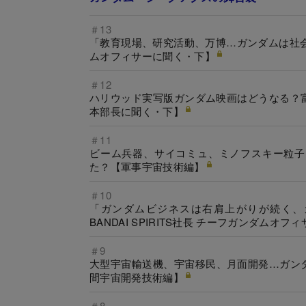
＃13
「教育現場、研究活動、万博…ガンダムは社会に出
ムオフィサーに聞く・下】
＃12
ハリウッド実写版ガンダム映画はどうなる？
本部長に聞く・下】
＃11
ビーム兵器、サイコミュ、ミノフスキー粒子
た？【軍事宇宙技術編】
＃10
「ガンダムビジネスは右肩上がりが続く、
BANDAI SPIRITS社長 チーフガンダムオ
＃9
大型宇宙輸送機、宇宙移民、月面開発…ガン
間宇宙開発技術編】
＃8