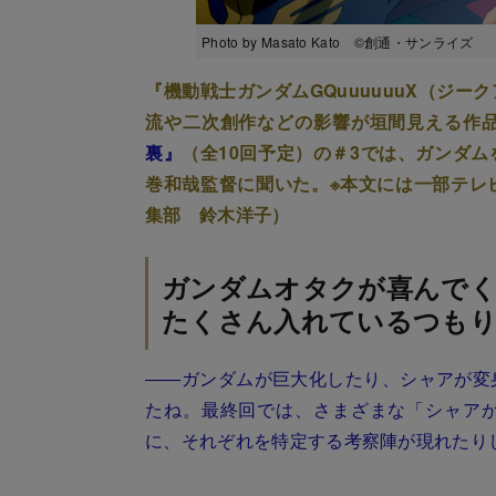
Photo by Masato Kato ©創通・サンライズ
『機動戦士ガンダムGQuuuuuuX（ジ
流や二次創作などの影響が垣間見える作
裏』
（全10回予定）の＃3では、ガンダ
巻和哉監督に聞いた。※本文には一部テレ
集部 鈴木洋子）
ガンダムオタクが喜んで
たくさん入れているつも
――ガンダムが巨大化したり、シャアが変
たね。最終回では、さまざまな「シャア
に、それぞれを特定する考察陣が現れたり