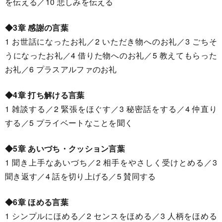
を伝える／10 悲しみを伝える
◆3章 感謝の言葉
1 お世話になったお礼／2 いただき物へのお礼／3 ごちそ
うになったお礼／4 借りた物へのお礼／5 教えてもらった
お礼／6 プラスアルファのお礼
◆4章 打ち解ける言葉
1 雑談する／2 緊張をほぐす／3 秘密話をする／4 仲直り
する／5 プライベートなことを聞く
◆5章 あいづち・クッション言葉
1 聞き上手なあいづち／2 相手をやさしく受けとめる／3
聞き返す／4 話を切り上げる／5 賛同する
◆6章 ほめる言葉
1 シンプルにほめる／2 センスをほめる／3 人柄をほめる