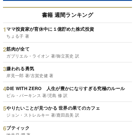
書籍 週間ランキング
ママ投資家が育休中に１億貯めた株式投資
ちょる子 著
筋肉が全て
ガブリエル・ライオン 著/御立英史 訳
嫌われる勇気
岸見一郎 著/古賀史健 著
DIE WITH ZERO 人生が豊かになりすぎる究極のルール
ビル・パーキンス 著/児島 修 訳
やりたいことが見つかる 世界の果てのカフェ
ジョン・ストレルキー 著/鹿田昌美 訳
ブティック
池井戸 潤 著