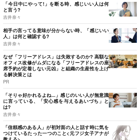
「今日中にやって!」を断る時、感じいい人は何
と言う?
吉井奈々
相手の言ってる意味が分からない時、「感じいい
人」は何と確認する?
吉井奈々
なぜ「フリーアドレス」は失敗するのか? 高額な
オフィス改修がムダになる「フリーアドレスの座
席予約が定着しない元凶」と組織の生産性を上げ
る解決策とは
PR
「そりゃ好かれるよね...」感じのいい人が無意識
に言っている、「安心感を与えるあいづち」と
は?
吉井奈々
「信頼感のある人」が初対面の人と話す時に気を
つけているたった一つのこと<元フジ女子アナが
教える>