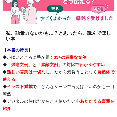
私、語彙力ないかも…？と思ったら、読んでほし
い本
【本書の特長】
◆かゆいところに手が届く
334の豊富な文例
◆
「
残念文例
」
と
「
素敵文例
」
の
対比でわかりやすい
◆
難しい言葉は一切なし
。だから気負うことなく
自然体で
使える
◆
イラスト満載
で、どんなシーンで言えばいいのかも一目
瞭然
◆デジタルの時代だからこそ使いたい
心あたたまる言葉を
紹介