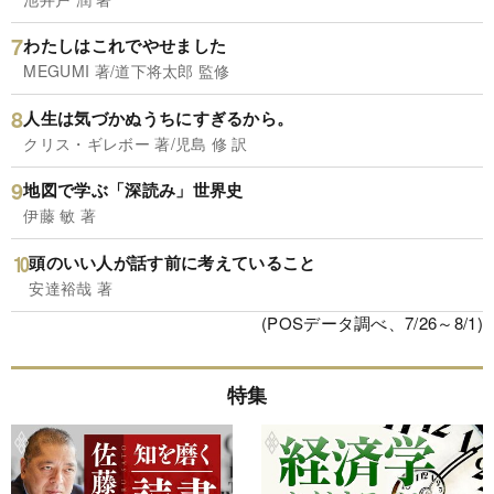
わたしはこれでやせました
MEGUMI 著/道下将太郎 監修
人生は気づかぬうちにすぎるから。
クリス・ギレボー 著/児島 修 訳
地図で学ぶ「深読み」世界史
伊藤 敏 著
頭のいい人が話す前に考えていること
安達裕哉 著
(POSデータ調べ、7/26～8/1)
特集