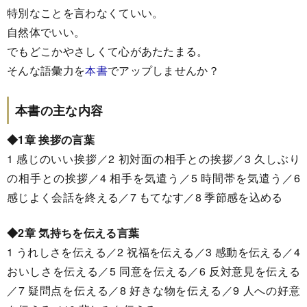
特別なことを言わなくていい。
自然体でいい。
でもどこかやさしくて心があたたまる。
そんな語彙力を
本書
でアップしませんか？
本書の主な内容
◆1章 挨拶の言葉
1 感じのいい挨拶／2 初対面の相手との挨拶／3 久しぶり
の相手との挨拶／4 相手を気遣う／5 時間帯を気遣う／6
感じよく会話を終える／7 もてなす／8 季節感を込める
◆2章 気持ちを伝える言葉
1 うれしさを伝える／2 祝福を伝える／3 感動を伝える／4
おいしさを伝える／5 同意を伝える／6 反対意見を伝える
／7 疑問点を伝える／8 好きな物を伝える／9 人への好意