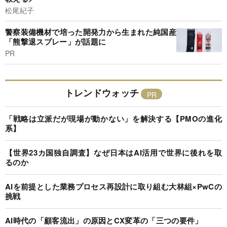
松尾紀子
警察装備機材で培った開発力から生まれた純国産
「熊撃退スプレー」が話題に
PR
トレンドウォッチ
「戦略は立派だが現場が動かない」を解決する【PMOの進化
系】
【世界23カ国独自調査】なぜ日本はAI活用で世界に後れを取
るのか
AIを前提とした業務プロセス再設計に取り組む大林組×PwCの
挑戦
AI時代の「顧客流出」の原因とCX変革の「三つの要件」