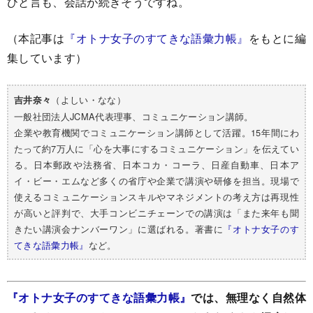
ひと言も、会話が続きそうですね。
（本記事は
『オトナ女子のすてきな語彙力帳』
をもとに編
集しています）
（よしい・なな）
吉井奈々
一般社団法人JCMA代表理事、コミュニケーション講師。
企業や教育機関でコミュニケーション講師として活躍。15年間にわ
たって約7万人に「心を大事にするコミュニケーション」を伝えてい
る。日本郵政や法務省、日本コカ・コーラ、日産自動車、日本ア
イ・ビー・エムなど多くの省庁や企業で講演や研修を担当。現場で
使えるコミュニケーションスキルやマネジメントの考え方は再現性
が高いと評判で、大手コンビニチェーンでの講演は「また来年も聞
きたい講演会ナンバーワン」に選ばれる。著書に
『オトナ女子のす
てきな語彙力帳』
など。
『オトナ女子のすてきな語彙力帳』
では、無理なく自然体