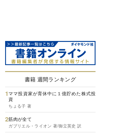
書籍 週間ランキング
ママ投資家が育休中に１億貯めた株式投
資
ちょる子 著
筋肉が全て
ガブリエル・ライオン 著/御立英史 訳