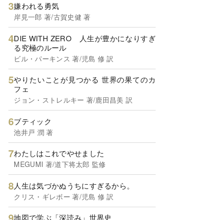
嫌われる勇気
岸見一郎 著/古賀史健 著
DIE WITH ZERO 人生が豊かになりすぎ
る究極のルール
ビル・パーキンス 著/児島 修 訳
やりたいことが見つかる 世界の果てのカ
フェ
ジョン・ストレルキー 著/鹿田昌美 訳
ブティック
池井戸 潤 著
わたしはこれでやせました
MEGUMI 著/道下将太郎 監修
人生は気づかぬうちにすぎるから。
クリス・ギレボー 著/児島 修 訳
地図で学ぶ「深読み」世界史