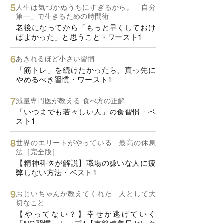
人生は気づかぬうちにすぎるから。「自分
第一」で生きるための時間術
老後になってから「もっと早くしておけ
ばよかった」と思うこと・ワースト1
あきれるほど小さい習慣
「筋トレ」を続けたかったら、真っ先に
やめるべき習慣・ワースト1
減量専門医が教える 食べ方の正解
「いつまでも若々しい人」の食習慣・ベ
スト1
世界のエリートがやっている 最高の休息
法［完全版］
【精神科医が解説】職場の嫌いな人に疲
弊しない方法・ベスト1
おじいちゃんが教えてくれた 人として大
切なこと
【やってない？】幸せが逃げていく
「NG習慣」トップ1【書籍編集局セレク