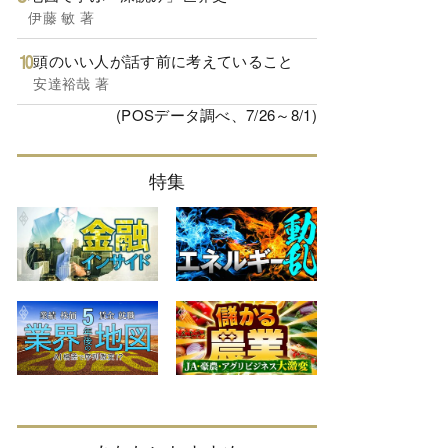
伊藤 敏 著
頭のいい人が話す前に考えていること
安達裕哉 著
(POSデータ調べ、7/26～8/1)
特集