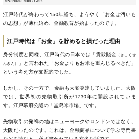
©︎Norifusa Mita / Cork
江戸時代が終わって150年経ち、ようやく「お金は汚いも
の思想」が薄れ始め、金融教育が始まったのです。
江戸時代は「お金」を貯めると損だった理由
身分制度と同様、江戸時代の日本では「貴穀賤金
（きこくせ
」と言われた「お金よりもお米を重んじるべきだ」
んきん）
という考え方が支配的でした。
しかし、その一方で、金融も大変発達していました。大阪
では、世界初の先物取引所が1730年に開設されていま
す。江戸幕府公認の「堂島米市場」です。
先物取引の発祥の地はニューヨークやロンドンではなく、
大阪だったのです。これは、金融商品について学ぶ専門書
などを読むと、必ず書かれている有名な話です。