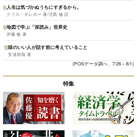
人生は気づかぬうちにすぎるから。
クリス・ギレボー 著/児島 修 訳
地図で学ぶ「深読み」世界史
伊藤 敏 著
頭のいい人が話す前に考えていること
安達裕哉 著
(POSデータ調べ、7/26～8/1)
特集