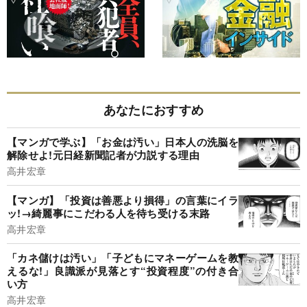
あなたにおすすめ
【マンガで学ぶ】「お金は汚い」日本人の洗脳を
解除せよ!元日経新聞記者が力説する理由
高井宏章
【マンガ】「投資は善悪より損得」の言葉にイラ
ッ!→綺麗事にこだわる人を待ち受ける末路
高井宏章
「カネ儲けは汚い」「子どもにマネーゲームを教
えるな!」良識派が見落とす“投資程度”の付き合
い方
高井宏章