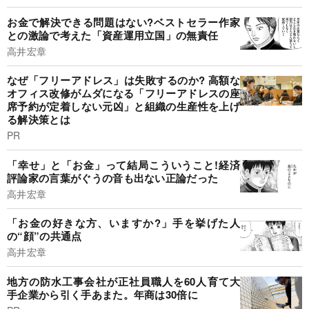
お金で解決できる問題はない?ベストセラー作家
との激論で考えた「資産運用立国」の無責任
高井宏章
なぜ「フリーアドレス」は失敗するのか? 高額な
オフィス改修がムダになる「フリーアドレスの座
席予約が定着しない元凶」と組織の生産性を上げ
る解決策とは
PR
「幸せ」と「お金」って結局こういうこと!経済
評論家の言葉がぐうの音も出ない正論だった
高井宏章
「お金の好きな方、いますか?」手を挙げた人
の“顔”の共通点
高井宏章
地方の防水工事会社が正社員職人を60人育て大
手企業から引く手あまた。年商は30倍に