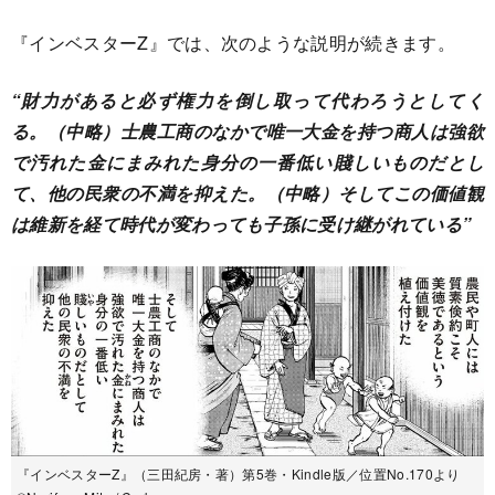
『インベスターZ』では、次のような説明が続きます。
“財力があると必ず権力を倒し取って代わろうとしてく
る。（中略）士農工商のなかで唯一大金を持つ商人は強欲
で汚れた金にまみれた身分の一番低い賤しいものだとし
て、他の民衆の不満を抑えた。（中略）そしてこの価値観
は維新を経て時代が変わっても子孫に受け継がれている”
『インベスターZ』（三田紀房・著）第5巻・Kindle版／位置No.170より