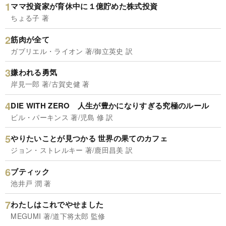
ママ投資家が育休中に１億貯めた株式投資
ちょる子 著
筋肉が全て
ガブリエル・ライオン 著/御立英史 訳
嫌われる勇気
岸見一郎 著/古賀史健 著
DIE WITH ZERO 人生が豊かになりすぎる究極のルール
ビル・パーキンス 著/児島 修 訳
やりたいことが見つかる 世界の果てのカフェ
ジョン・ストレルキー 著/鹿田昌美 訳
ブティック
池井戸 潤 著
わたしはこれでやせました
MEGUMI 著/道下将太郎 監修