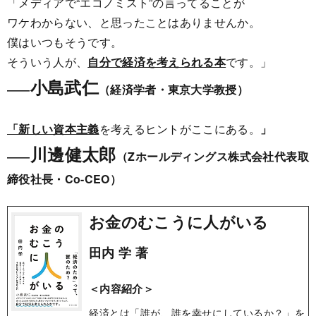
「メディアで“エコノミスト”の言ってることが
ワケわからない、と思ったことはありませんか。
僕はいつもそうです。
そういう人が、
自分で経済を考えられる本
です。」
小島武仁
――
（経済学者・東京大学教授）
「新しい資本主義
を考えるヒントがここにある。
」
川邊健太郎
――
（Zホールディングス株式会社代表取
締役社長・Co-CEO）
お金のむこうに人がいる
田内 学 著
＜内容紹介＞
経済とは「誰が、誰を幸せにしているか？」を