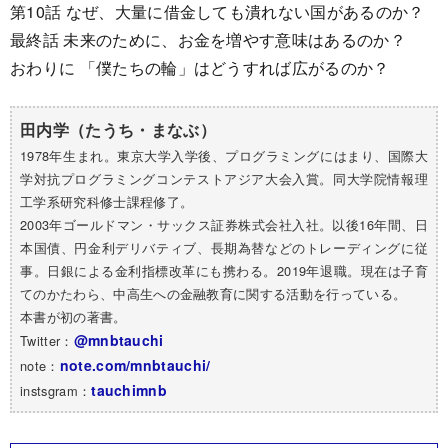
第10話 なぜ、大量に借金しても潰れない国があるのか？
最終話 未来のために、お金を増やす意味はあるのか？
おわりに 「僕たちの輪」はどうすれば広がるのか？
田内学（たうち・まなぶ）
1978年生まれ。東京大学入学後、プログラミングにはまり、国際大
学対抗プログラミングコンテストアジア大会入賞。同大学院情報理
工学系研究科修士課程修了。
2003年ゴールドマン・サックス証券株式会社入社。以後16年間、日
本国債、円金利デリバティブ、長期為替などのトレーディングに従
事。日銀による金利指標改革にも携わる。2019年退職。現在は子育
てのかたわら、中高生への金融教育に関する活動を行っている。
本書が初の著書。
@mnbtauchi
Twitter：
note.com/mnbtauchi/
note：
tauchimnb
instsgram：