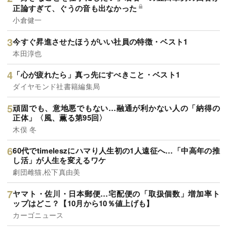
正論すぎて、ぐうの音も出なかった
小倉健一
今すぐ昇進させたほうがいい社員の特徴・ベスト1
本田淳也
「心が疲れたら」真っ先にすべきこと・ベスト1
ダイヤモンド社書籍編集局
頑固でも、意地悪でもない…融通が利かない人の「納得の
正体」〈風、薫る第95回〉
木俣 冬
60代でtimeleszにハマり人生初の1人遠征へ…「中高年の推
し活」が人生を変えるワケ
劇団雌猫,松下真由美
ヤマト・佐川・日本郵便…宅配便の「取扱個数」増加率ト
ップはどこ？【10月から10％値上げも】
カーゴニュース