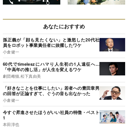
あなたにおすすめ
孫正義が「顔も見たくない」と激怒した20代社
員をロボット事業責任者に抜擢したワケ
小倉健一
60代でtimeleszにハマり人生初の1人遠征へ...
「中高年の推し活」が人生を変えるワケ
劇団雌猫,松下真由美
「好きなことを仕事にしたい」若者への豊田章男
の回答が正論すぎて、ぐうの音も出なかった
小倉健一
今すぐ昇進させたほうがいい社員の特徴・ベスト
1
本田淳也