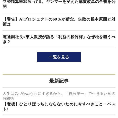
立替精算率25％→7％、ヤンマーを変えた購買改革の全貌を公
開
【警告】AIプロジェクトの60％が断念、失敗の根本原因と対
策は
電通副社長×東大教授が語る「利益の松竹梅」なぜ松を狙うべ
き？
一覧を見る
最新記事
人生は気づかぬうちにすぎるから。「自分第一」で生きるための
時間術
【老後】ひとりぼっちにならないために今すべきこと・ベス
ト1