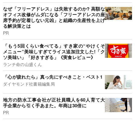
なぜ「フリーアドレス」は失敗するのか? 高額な
オフィス改修がムダになる「フリーアドレスの座
席予約が定着しない元凶」と組織の生産性を上げ
る解決策とは
PR
「もう5回くらい食べてる」すき家の“やけくそ
メニュー”美味しすぎてライス追加注文した!「ク
ソ美味い」「好きすぎる」《実食レビュー》
ランチ命の山盛くん
「心が疲れたら」真っ先にすべきこと・ベスト1
ダイヤモンド社書籍編集局
地方の防水工事会社が正社員職人を60人育て大
手企業から引く手あまた。年商は30倍に
PR