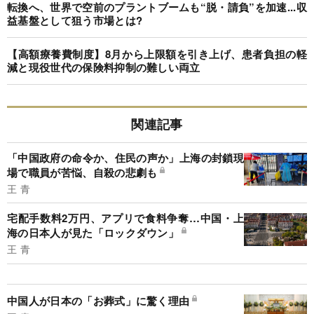
転換へ、世界で空前のプラントブームも“脱・請負”を加速...収
益基盤として狙う市場とは?
【高額療養費制度】8月から上限額を引き上げ、患者負担の軽
減と現役世代の保険料抑制の難しい両立
関連記事
「中国政府の命令か、住民の声か」上海の封鎖現
場で職員が苦悩、自殺の悲劇も
王 青
宅配手数料2万円、アプリで食料争奪…中国・上
海の日本人が見た「ロックダウン」
王 青
中国人が日本の「お葬式」に驚く理由