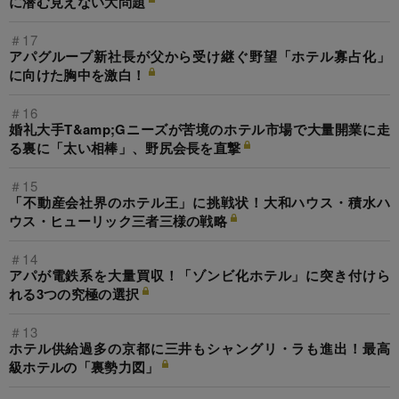
に潜む見えない大問題
＃17
アパグループ新社長が父から受け継ぐ野望「ホテル寡占化」
に向けた胸中を激白！
＃16
婚礼大手T&amp;Gニーズが苦境のホテル市場で大量開業に走
る裏に「太い相棒」、野尻会長を直撃
＃15
「不動産会社界のホテル王」に挑戦状！大和ハウス・積水ハ
ウス・ヒューリック三者三様の戦略
＃14
アパが電鉄系を大量買収！「ゾンビ化ホテル」に突き付けら
れる3つの究極の選択
＃13
ホテル供給過多の京都に三井もシャングリ・ラも進出！最高
級ホテルの「裏勢力図」