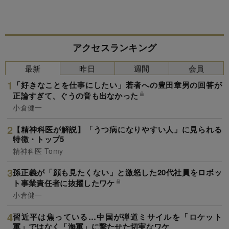
アクセスランキング
最新
昨日
週間
会員
「好きなことを仕事にしたい」若者への豊田章男の回答が
正論すぎて、ぐうの音も出なかった
小倉健一
【精神科医が解説】「うつ病になりやすい人」に見られる
特徴・トップ5
精神科医 Tomy
孫正義が「顔も見たくない」と激怒した20代社員をロボッ
ト事業責任者に抜擢したワケ
小倉健一
習近平は焦っている…中国が弾道ミサイルを「ロケット
軍」ではなく「海軍」に撃たせた切実なワケ