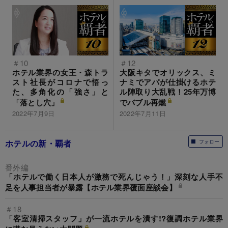
＃10
＃12
ホテル業界の女王・森トラ
大阪キタでオリックス、ミ
スト社長がコロナで悟っ
ナミでアパが仕掛けるホテ
た、多角化の「強さ」と
ル陣取り大乱戦！25年万博
「落とし穴」
でバブル再燃
2022年7月9日
2022年7月11日
ホテルの新・覇者
フォロー
番外編
「ホテルで働く日本人が激務で死んじゃう！」深刻な人手不
足を人事担当者が暴露【ホテル業界覆面座談会】
＃18
「客室清掃スタッフ」が一流ホテルを潰す!?復調ホテル業界