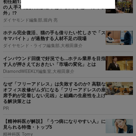
初任給17.5万→26万円に引き上げも...ホテル業界
の人手不足解消は道半ば、決め手は「カネ以
外」!?
ダイヤモンド編集部,堀内 亮
ホテル完全復活、猫の手も借りたい忙しさで「ス
キマバイト」が過熱する人材不足の現場
ダイヤモンド・ライフ編集部,大根田康介
インバウンド回復で好況でも...ホテル業界を目指
す人が押さえておきたい「市場の変化」とは
DiamondWEEKLY編集室,大根田康介
なぜ「フリーアドレス」は失敗するのか? 高額な
オフィス改修がムダになる「フリーアドレスの座
席予約が定着しない元凶」と組織の生産性を上げ
る解決策とは
PR
【精神科医が解説】「うつ病になりやすい人」に
見られる特徴・トップ5
精神科医 Tomy