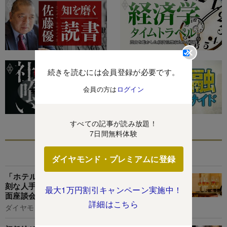
続きを読むには会員登録が必要です。
会員の方は
ログイン
すべての記事が読み放題！
7日間無料体験
あなたにおすすめ
ダイヤモンド・プレミアムに登録
「ホテルで働く日本人が激務で死んじゃう!」深
刻な人手不足を人事担当者が暴露【ホテル業界覆
最大1万円割引キャンペーン実施中！
面座談会】
詳細はこちら
ダイヤモンド編集部,土本匡孝