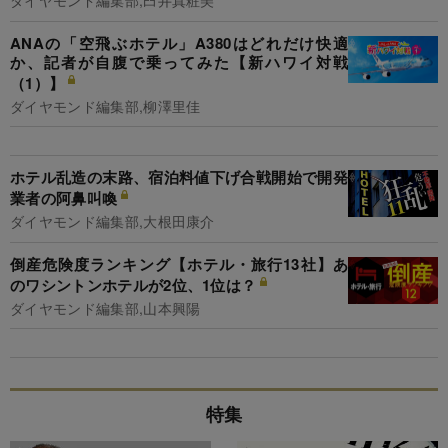
ダイヤモンド編集部,臼井真粧美
ANAの「空飛ぶホテル」A380はどれだけ快適
か、記者が自腹で乗ってみた【新ハワイ対戦
（1）】
ダイヤモンド編集部,柳澤里佳
ホテル乱造の末路、宿泊料値下げ合戦開始で開発
業者の阿鼻叫喚
ダイヤモンド編集部,大根田康介
倒産危険度ランキング【ホテル・旅行13社】あ
のワシントンホテルが2位、1位は？
ダイヤモンド編集部,山本興陽
特集