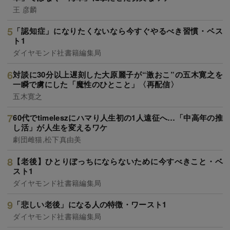
王 彦麟
「認知症」になりたくないなら今すぐやるべき習慣・ベス
ト1
ダイヤモンド社書籍編集局
対談に30分以上遅刻した大原麗子が“激おこ”の五木寛之を
一瞬で虜にした「魔性のひとこと」〈再配信〉
五木寛之
60代でtimeleszにハマり人生初の1人遠征へ…「中高年の推
し活」が人生を変えるワケ
劇団雌猫,松下真由美
【老後】ひとりぼっちにならないために今すべきこと・ベ
スト1
ダイヤモンド社書籍編集局
「悲しい老後」になる人の特徴・ワースト1
ダイヤモンド社書籍編集局