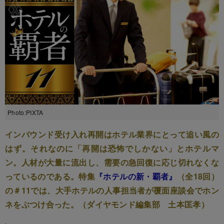
Photo:PIXTA
インバウンド受け入れ再開はホテル業界にとって追い風の
はず。それなのに「再開は恐怖でしかない」とホテルマ
ン。人材が大量に流出し、需要の急回復に応じ切れなくな
っているのである。特集
『ホテルの新・覇者』
（全18回）
の＃11では、大手ホテルの人事担当者が覆面座談会でホン
ネをぶつけ合った。（ダイヤモンド編集部 土本匡孝）