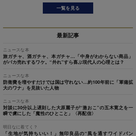
一覧を見る
最新記事
ニュースな本
旅ガチャ、酒ガチャ、本ガチャ…「中身がわからない商品」
がバカ売れするワケ。“外れ”すら喜ぶ現代人の心理とは？
ニュースな本
防衛費を増やすだけでは国は守れない…約100年前に「軍備拡
大のワナ」を見抜いた人物
ニュースな本
対談に30分以上遅刻した大原麗子が“激おこ”の五木寛之を一
瞬で虜にした「魔性のひとこと」〈再配信〉
明日なに着てく？
「生地が気持ちいい！」無印良品の“風を通すワイドパン