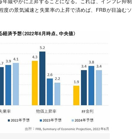
毎年緩やかに上昇することになる。これは、インフレ抑制
程度の景気減速と失業率の上昇で済めば、FRBが目論むソ
。