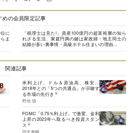
すめの会員限定記事
9位に
「税理士は見た!」資産100億円の超富裕層の知ら
ひらま
れざる生活、家庭円満の鍵は家政婦・地主同士の
結婚が多い裏事情・高級ホテル住まいの理由...
関連記事
米利上げ、ドル＆原油高、株安…
2018年との「5つの共通点」が示唆す
る市場の先行き
野地 慎
FOMC「0.75％利上げ」で激変、金利
上昇の2023年へ取るべき投資スタン
ス
田中泰輔