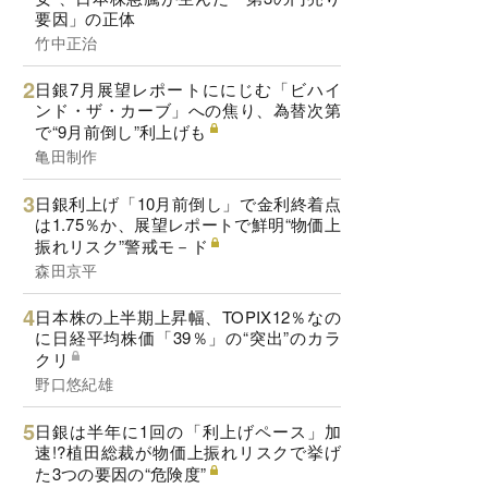
要因」の正体
竹中正治
日銀7月展望レポートににじむ「ビハイ
ンド・ザ・カーブ」への焦り、為替次第
で“9月前倒し”利上げも
亀田制作
日銀利上げ「10月前倒し」で金利終着点
は1.75％か、展望レポートで鮮明“物価上
振れリスク”警戒モ－ド
森田京平
日本株の上半期上昇幅、TOPIX12％なの
に日経平均株価「39％」の“突出”のカラ
クリ
野口悠紀雄
日銀は半年に1回の「利上げペース」加
速!?植田総裁が物価上振れリスクで挙げ
た3つの要因の“危険度”