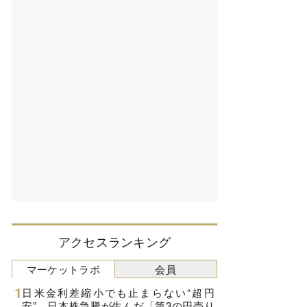
アクセスランキング
マーケットラボ
会員
日米金利差縮小でも止まらない“超円
安”、日本株急騰が生んだ「第3の円売り