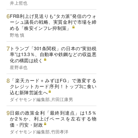
井上哲也
FRB利上げ見送りも“タカ派”発信のウォ
ーシュ議長の戦略、実質金利で市場を締
める「株安インフレ抑制策」
野地 慎
トランプ「301条関税」の日本の“実効税
率”は13.3％、自動車や鉄鋼などの収益悪
化の構図は続く
星野卓也
「楽天カード＋みずほFG」で激変する
クレジットカード序列！トップ3に食い
込む新陣営誕生へ
ダイヤモンド編集部,片田江康男
日銀の政策金利「最終到達点」は1.5％
か2％か、利上げペースを左右する物
価・円安・財政
ダイヤモンド編集部,竹田孝洋