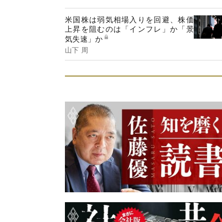
米国株は弱気相場入りを回避、株価
上昇を阻むのは「インフレ」か「景
気失速」か
山下 周