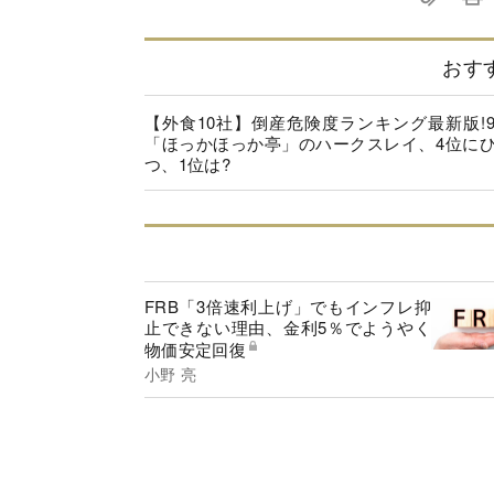
おす
【外食10社】倒産危険度ランキング最新版!
「ほっかほっか亭」のハークスレイ、4位に
つ、1位は?
FRB「3倍速利上げ」でもインフレ抑
止できない理由、金利5％でようやく
物価安定回復
小野 亮