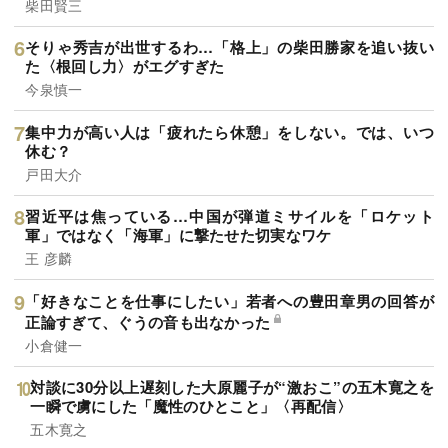
柴田賢三
そりゃ秀吉が出世するわ…「格上」の柴田勝家を追い抜い
た〈根回し力〉がエグすぎた
今泉慎一
集中力が高い人は「疲れたら休憩」をしない。では、いつ
休む？
戸田大介
習近平は焦っている…中国が弾道ミサイルを「ロケット
軍」ではなく「海軍」に撃たせた切実なワケ
王 彦麟
「好きなことを仕事にしたい」若者への豊田章男の回答が
正論すぎて、ぐうの音も出なかった
小倉健一
対談に30分以上遅刻した大原麗子が“激おこ”の五木寛之を
一瞬で虜にした「魔性のひとこと」〈再配信〉
五木寛之