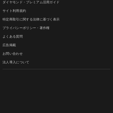
ダイヤモンド・プレミアム活用ガイド
サイト利用規約
特定商取引に関する法律に基づく表示
プライバシーポリシー・著作権
よくある質問
広告掲載
お問い合わせ
法人導入について
ダイヤモンド社のサイト
Diamond Online(English)
ダイヤモンド社について
週刊ダイヤモンド
ダイヤモンド社TOP
DIAMONDハーバード・ビジネス・レビュー
© DIAMOND, INC.