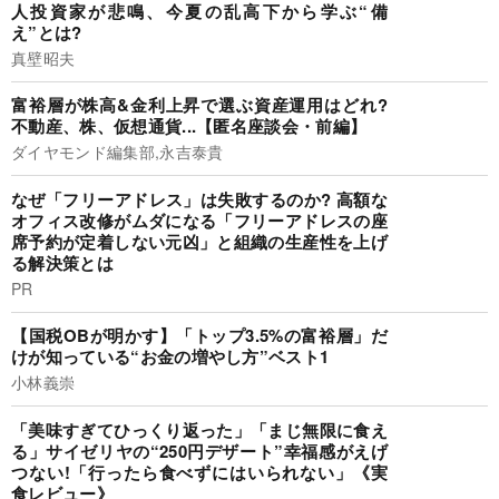
人投資家が悲鳴、今夏の乱高下から学ぶ“備
え”とは?
真壁昭夫
富裕層が株高&金利上昇で選ぶ資産運用はどれ?
不動産、株、仮想通貨...【匿名座談会・前編】
ダイヤモンド編集部,永吉泰貴
なぜ「フリーアドレス」は失敗するのか? 高額な
オフィス改修がムダになる「フリーアドレスの座
席予約が定着しない元凶」と組織の生産性を上げ
る解決策とは
PR
【国税OBが明かす】「トップ3.5%の富裕層」だ
けが知っている“お金の増やし方”ベスト1
小林義崇
「美味すぎてひっくり返った」「まじ無限に食え
る」サイゼリヤの“250円デザート”幸福感がえげ
つない!「行ったら食べずにはいられない」《実
食レビュー》