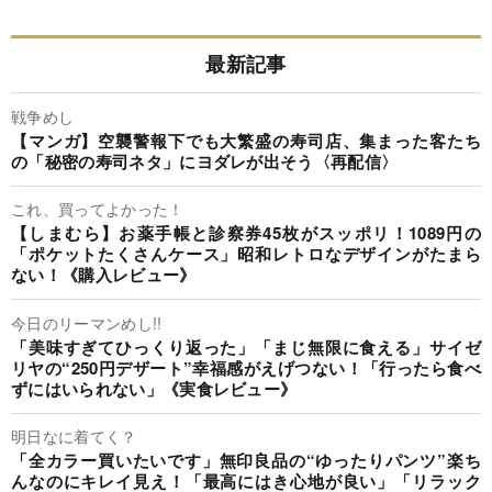
最新記事
戦争めし
【マンガ】空襲警報下でも大繁盛の寿司店、集まった客たち
の「秘密の寿司ネタ」にヨダレが出そう〈再配信〉
これ、買ってよかった！
【しまむら】お薬手帳と診察券45枚がスッポリ！1089円の
「ポケットたくさんケース」昭和レトロなデザインがたまら
ない！《購入レビュー》
今日のリーマンめし!!
「美味すぎてひっくり返った」「まじ無限に食える」サイゼ
リヤの“250円デザート”幸福感がえげつない！「行ったら食べ
ずにはいられない」《実食レビュー》
明日なに着てく？
「全カラー買いたいです」無印良品の“ゆったりパンツ”楽ち
んなのにキレイ見え！「最高にはき心地が良い」「リラック