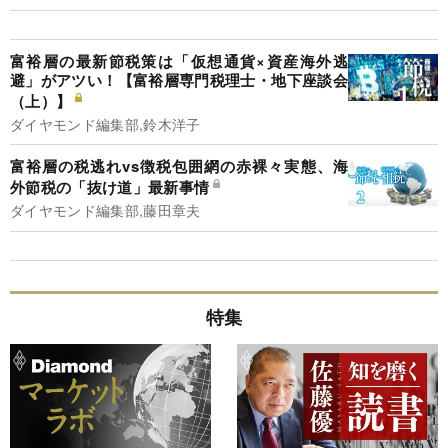
富裕層の最新節税策は「仮想通貨×資産海外逃
避」がアツい！【富裕層専門税理士・地下座談会
（上）】
ダイヤモンド編集部,鈴木洋子
富裕層の税逃れvs徴税包囲網の赤裸々実態、海
外節税の「抜け道」最新事情
ダイヤモンド編集部,藤田章夫
特集