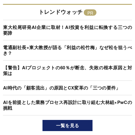
トレンドウォッチ
東大松尾研発AI企業に取材！AI投資を利益に転換する三つの
要諦
電通副社長×東大教授が語る「利益の松竹梅」なぜ松を狙うべ
き？
【警告】AIプロジェクトの60％が断念、失敗の根本原因と対
策は
AI時代の「顧客流出」の原因とCX変革の「三つの要件」
AIを前提とした業務プロセス再設計に取り組む大林組×PwCの
挑戦
一覧を見る