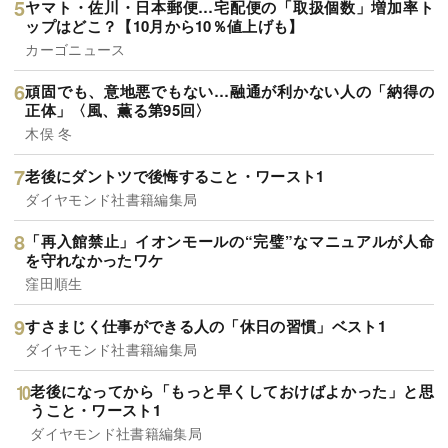
ヤマト・佐川・日本郵便…宅配便の「取扱個数」増加率ト
ップはどこ？【10月から10％値上げも】
カーゴニュース
頑固でも、意地悪でもない…融通が利かない人の「納得の
正体」〈風、薫る第95回〉
木俣 冬
老後にダントツで後悔すること・ワースト1
ダイヤモンド社書籍編集局
「再入館禁止」イオンモールの“完璧”なマニュアルが人命
を守れなかったワケ
窪田順生
すさまじく仕事ができる人の「休日の習慣」ベスト1
ダイヤモンド社書籍編集局
老後になってから「もっと早くしておけばよかった」と思
うこと・ワースト1
ダイヤモンド社書籍編集局