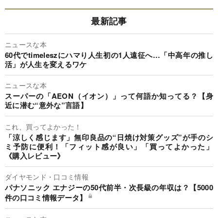
最新記事
ニュースな本
60代でtimeleszにハマり人生初の1人遠征へ…「中高年の推し
活」が人生を変えるワケ
ニュースな本
スーパーの「AEON（イオン）」って何語か知ってる？【身
近に潜む“意外な”言語】
これ、買ってよかった！
「涼しく感じます」無印良品の“日焼け対策グッズ”が手のシ
ミ予防に便利！「フィット感が良い」「買ってよかった」
《購入レビュー》
ダイヤモンド・口コミ情報
パナソニック エナジーの50代前半・次長級の年収は？【5000
件の口コミ情報データ】