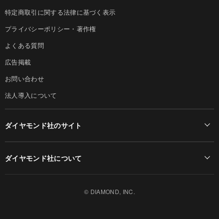
特定商取引に関する法律に基づく表示
プライバシーポリシー・著作権
よくある質問
広告掲載
お問い合わせ
法人導入について
ダイヤモンド社のサイト
Diamond Online(English)
ダイヤモンド社について
週刊ダイヤモンド
ダイヤモンド社TOP
DIAMONDハーバード・ビジネス・レビュー
© DIAMOND, INC.
会社概要
ダイヤモンドZAi（デジタル版）
採用情報
書籍オンライン