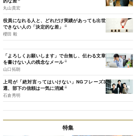
的な差
丸山貴宏
役員になれる人と、どれだけ実績があっても出世
できない人の「決定的な差」
櫻田 毅
「よろしくお願いします」で台無し、伝わる文章
を書けない人の残念なメール
山口拓朗
上司が「絶対言ってはいけない」NGフレーズ3
選、部下の信頼は一気に消滅
石倉秀明
特集