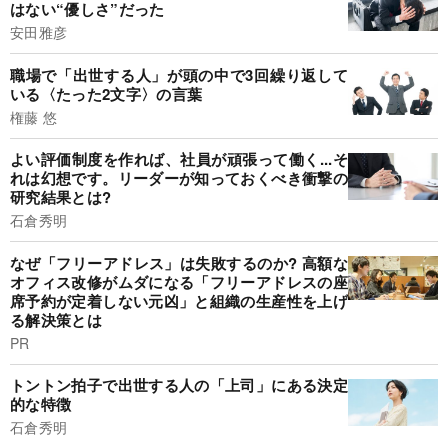
はない“優しさ”だった
安田雅彦
職場で「出世する人」が頭の中で3回繰り返して
いる〈たった2文字〉の言葉
権藤 悠
よい評価制度を作れば、社員が頑張って働く...そ
れは幻想です。リーダーが知っておくべき衝撃の
研究結果とは?
石倉秀明
なぜ「フリーアドレス」は失敗するのか? 高額な
オフィス改修がムダになる「フリーアドレスの座
席予約が定着しない元凶」と組織の生産性を上げ
る解決策とは
PR
トントン拍子で出世する人の「上司」にある決定
的な特徴
石倉秀明