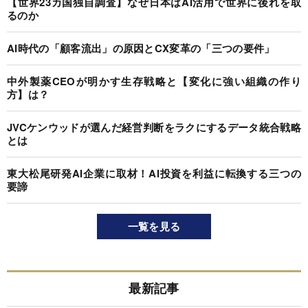
【世界23カ国独自調査】なぜ日本はAI活用で世界に後れを取
るのか
AI時代の「顧客流出」の原因とCX変革の「三つの要件」
中外製薬CEOが明かす生存戦略と【変化に強い組織の作り
方】は？
JVCケンウッドが選んだ経営判断をラクにするデータ統合戦略
とは
東大松尾研発AI企業に取材！AI投資を利益に転換する三つの
要諦
一覧を見る
最新記事