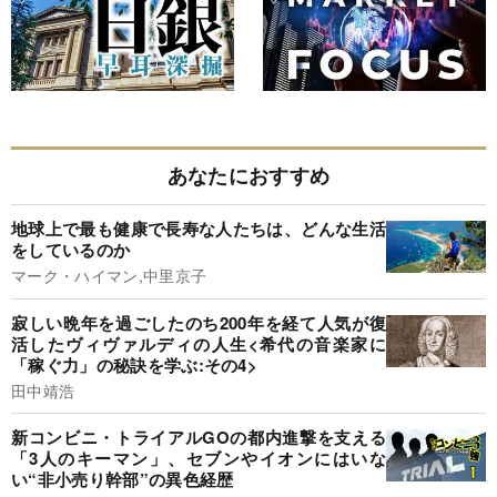
あなたにおすすめ
地球上で最も健康で長寿な人たちは、どんな生活
をしているのか
マーク・ハイマン,中里京子
寂しい晩年を過ごしたのち200年を経て人気が復
活したヴィヴァルディの人生<希代の音楽家に
「稼ぐ力」の秘訣を学ぶ:その4>
田中靖浩
新コンビニ・トライアルGOの都内進撃を支える
「3人のキーマン」、セブンやイオンにはいな
い“非小売り幹部”の異色経歴