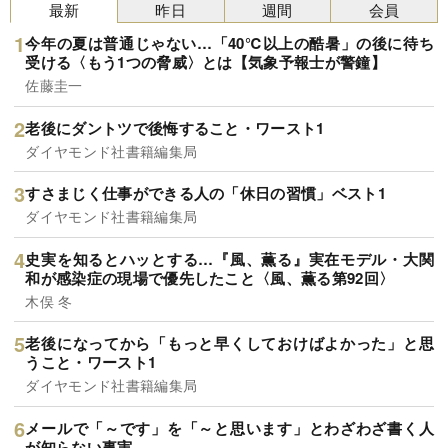
最新
昨日
週間
会員
今年の夏は普通じゃない…「40℃以上の酷暑」の後に待ち
受ける〈もう1つの脅威〉とは【気象予報士が警鐘】
佐藤圭一
老後にダントツで後悔すること・ワースト1
ダイヤモンド社書籍編集局
すさまじく仕事ができる人の「休日の習慣」ベスト1
ダイヤモンド社書籍編集局
史実を知るとハッとする…『風、薫る』実在モデル・大関
和が感染症の現場で優先したこと〈風、薫る第92回〉
木俣 冬
老後になってから「もっと早くしておけばよかった」と思
うこと・ワースト1
ダイヤモンド社書籍編集局
メールで「～です」を「～と思います」とわざわざ書く人
が知らない事実