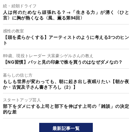
続・続朝ドライフ
人は何のためなら頑張れる？→「生きる力」が湧く〈ひと
言〉に胸が熱くなる〈風、薫る第94回〉
感性の教室
【頭を柔らかくする】アーティストのように考える3つのヒン
ト
89歳、現役トレーダー 大富豪シゲルさんの教え
【NG習慣】パッと見の印象で株を買うのはなぜダメなの？
暮らしの信じ方
もしも世界が変わっても、朝に起き出し夜眠りたい【朝か夜
か・古賀及子さん書き下ろし（2）】
スタートアップ芸人
部下をダメにする上司と部下を伸ばす上司の「雑談」の決定
的な差
最新記事一覧