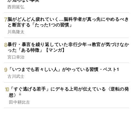
西田延弘
脳がどんどん疲れていく…脳科学者が真っ先にやめるべき
と断言する「たった1つの習慣」
川島隆太
暴行・暴言を繰り返していた非行少年→教官が気づけなか
った「ある特徴」【マンガ】
宮口幸治
「いつまでも若々しい人」がやっている習慣・ベスト1
古川武士
「すぐ逃げる若手」にデキる上司が伝えている〈逆転の発
想〉
田中耕比古