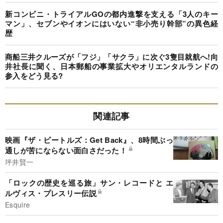
新コンビニ・トライアルGOの都内進撃を支える「3人のキー
マン」、セブンやイオンにはいない“非小売り幹部”の異色経
歴
商船三井クルーズが「フジ」「サクラ」に次ぐ3隻目就航へ!向
井社長に聞く、日本郵船の事業拡大やオリエンタルランドの
参入をどう見る?
関連記事
映画『ザ・ビートルズ：Get Back』、8時間ぶっ
通しが苦にならない面白さだった！
坪井賢一
「ロックの歴史を巡る旅」サン・レコードと エ
ルヴィス・プレスリー伝説
Esquire