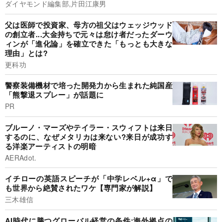
ダイヤモンド編集部,片田江康男
父は医師で投資家、母方の祖父はウェッジウッド
の創立者...大金持ちで元々は怠け者だったダーウ
ィンが「進化論」を確立できた「もっとも大きな
理由」とは?
更科功
警察装備機材で培った開発力から生まれた純国産
「熊撃退スプレー」が話題に
PR
ブルーノ・マーズやテイラー・スウィフトは来日
するのに、なぜメタリカは来ない?来日が成功す
る洋楽アーティストの明暗
AERAdot.
イチローの英語スピーチが「中学レベル+α」で
も世界から絶賛されたワケ【専門家が解説】
三木雄信
AI時代に勝つグローバル経営の条件:海外拠点の