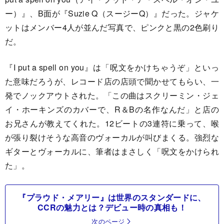
ー）』、B面が『Suzie Q（スージーQ）』だった。ジャケ
ットはメンバー4人が並んだ写真で、ピンクと黒の2色刷り
だ。
『I put a spell on you』は「呪文をかけちゃうぞ」といっ
た意味だろうが、レコード店の店頭で聞かせてもらい、一
発でノックアウトされた。「この曲はスクリーミン・ジェ
イ・ホーキンズのカバーで、R＆Bの名作なんだ」と店の
お兄さんが教えてくれた。12ビートの3連符に乗って、喉
が張り裂けそうな高音のヴォーカルが叫びまくる。強烈な
ギターとヴォーカルに、筆者はまさしく「呪文をかけられ
た」。
『プラウド・メアリー』は世界のスタンダードに、
CCRの魅力とは？デビュー時の真相も！
次のページ