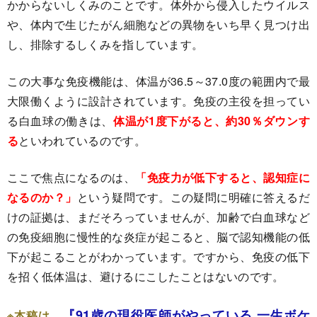
かからないしくみのことです。体外から侵入したウイルス
や、体内で生じたがん細胞などの異物をいち早く見つけ出
し、排除するしくみを指しています。
この大事な免疫機能は、体温が36.5～37.0度の範囲内で最
大限働くように設計されています。免疫の主役を担ってい
る白血球の働きは、
体温が1度下がると、約30％ダウンす
る
といわれているのです。
ここで焦点になるのは、
「免疫力が低下すると、認知症に
なるのか？」
という疑問です。この疑問に明確に答えるだ
けの証拠は、まだそろっていませんが、加齢で白血球など
の免疫細胞に慢性的な炎症が起こると、脳で認知機能の低
下が起こることがわかっています。ですから、免疫の低下
を招く低体温は、避けるにこしたことはないのです。
『91歳の現役医師がやっている 一生ボケ
※本稿は、