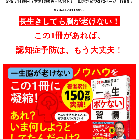
定価：1485円（本体1350円＋税10％） 四六判変型/272ページ ISBN：
978-4478114933
長生きしても脳が老けない！
この1冊があれば、
認知症予防は、もう大丈夫！