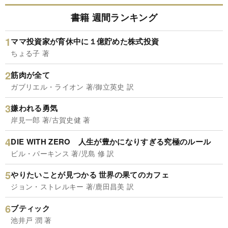
書籍 週間ランキング
ママ投資家が育休中に１億貯めた株式投資
ちょる子 著
筋肉が全て
ガブリエル・ライオン 著/御立英史 訳
嫌われる勇気
岸見一郎 著/古賀史健 著
DIE WITH ZERO 人生が豊かになりすぎる究極のルール
ビル・パーキンス 著/児島 修 訳
やりたいことが見つかる 世界の果てのカフェ
ジョン・ストレルキー 著/鹿田昌美 訳
ブティック
池井戸 潤 著