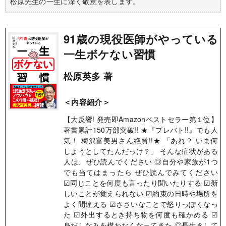
松原先生の一生に深く敬意を表します。
91歳の現役医師がやっている
一生ボケない習慣
松原英多 著
＜内容紹介＞
【大反響! 発売即Amazonベストセラー第１位】
著書累計150万部突破!! ★『プレバト!!』でも人
気！ 梅沢富美男さん絶賛!!★ 「あれ？ いま何
しようとしてたんだっけ？」 そんな症状がある
人は、ぜひ読んでください ◎自分や家族が1つ
でも当てはまったら ぜひ読んでみてください
☑同じことを何度も言ったり聞いたりする ☑新
しいことが覚えられない ☑約束の日時や場所を
よく間違える ☑ささいなことで怒りっぽくなっ
た ☑外出するとき持ち物を何度も確かめる ☑
身だしなみを構わなくなってきた ◎長生きして