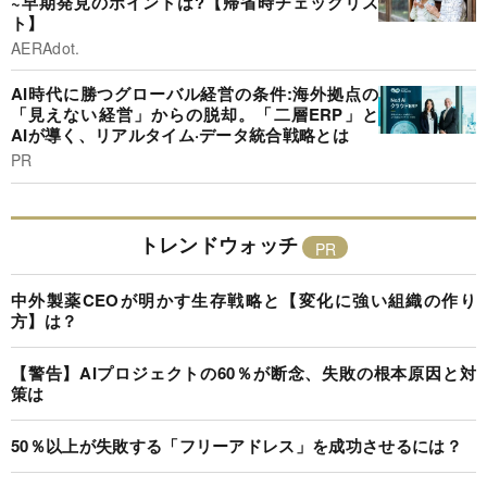
~早期発見のポイントは?【帰省時チェックリス
ト】
AERAdot.
AI時代に勝つグローバル経営の条件:海外拠点の
「見えない経営」からの脱却。「二層ERP」と
AIが導く、リアルタイム·データ統合戦略とは
PR
トレンドウォッチ
中外製薬CEOが明かす生存戦略と【変化に強い組織の作り
方】は？
【警告】AIプロジェクトの60％が断念、失敗の根本原因と対
策は
50％以上が失敗する「フリーアドレス」を成功させるには？