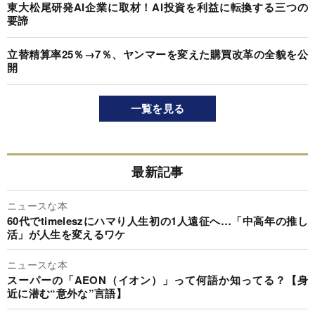
東大松尾研発AI企業に取材！AI投資を利益に転換する三つの
要諦
立替精算率25％→7％、ヤンマーを変えた購買改革の全貌を公
開
一覧を見る
最新記事
ニュースな本
60代でtimeleszにハマり人生初の1人遠征へ…「中高年の推し
活」が人生を変えるワケ
ニュースな本
スーパーの「AEON（イオン）」って何語か知ってる？【身
近に潜む“意外な”言語】