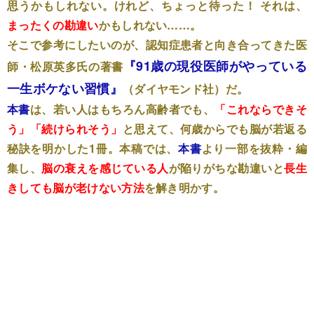
思うかもしれない。けれど、ちょっと待った！ それは、
まったくの勘違い
かもしれない……。
そこで参考にしたいのが、認知症患者と向き合ってきた医
『91歳の現役医師がやっている
師・松原英多氏の著書
一生ボケない習慣』
（ダイヤモンド社）だ。
本書
は、若い人はもちろん高齢者でも、
「これならできそ
う」「続けられそう」
と思えて、何歳からでも脳が若返る
秘訣を明かした1冊。本稿では、
本書
より一部を抜粋・編
集し、
脳の衰えを感じている人
が陥りがちな勘違いと
長生
きしても脳が老けない方法
を解き明かす。