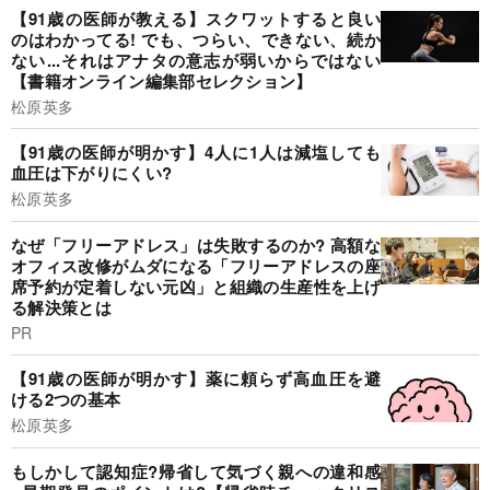
【91歳の医師が教える】スクワットすると良い
のはわかってる! でも、つらい、できない、続か
ない...それはアナタの意志が弱いからではない
【書籍オンライン編集部セレクション】
松原英多
【91歳の医師が明かす】4人に1人は減塩しても
血圧は下がりにくい?
松原英多
なぜ「フリーアドレス」は失敗するのか? 高額な
オフィス改修がムダになる「フリーアドレスの座
席予約が定着しない元凶」と組織の生産性を上げ
る解決策とは
PR
【91歳の医師が明かす】薬に頼らず高血圧を避
ける2つの基本
松原英多
もしかして認知症?帰省して気づく親への違和感