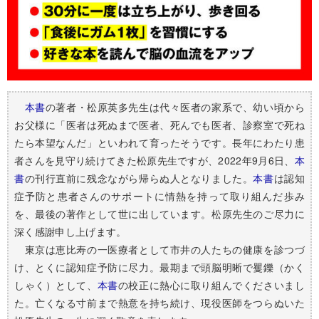
本書
の著者・松原英多先生は代々医者の家系で、幼い頃から
お父様に「医者は死ぬまで医者、死んでも医者、診察室で死ね
たら本望なんだ」といわれて育ったそうです。長年にわたり患
者さんを見守り続けてきた松原先生ですが、2022年9月6日、
本
書
の刊行直前に残念ながら帰らぬ人となりました。
本書
は認知
症予防と患者さんのサポートに情熱を持って取り組んだ歩み
を、最後の著作として世に出しています。松原先生のご尽力に
深く感謝申し上げます。
東京は恵比寿の一医療者として市井の人たちの健康を診つづ
け、とくに認知症予防に尽力。最期まで頭脳明晰で矍鑠（かく
しゃく）として、
本書
の校正に熱心に取り組んでくださいまし
た。亡くなる寸前まで熱意を持ち続け、現役医師をつらぬいた