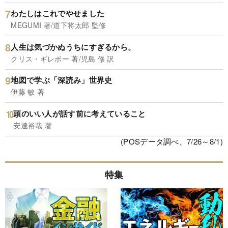
わたしはこれでやせました
MEGUMI 著/道下将太郎 監修
人生は気づかぬうちにすぎるから。
クリス・ギレボー 著/児島 修 訳
地図で学ぶ「深読み」世界史
伊藤 敏 著
頭のいい人が話す前に考えていること
安達裕哉 著
(POSデータ調べ、7/26～8/1)
特集