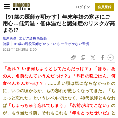
ログイン
【91歳の医師が明かす】
年末年始の寒さにご
用心…低気温・低体温だと認知症のリスクが高
まる!?
松原英多:
エビス診療所院長
健康
91歳の現役医師がやっている 一生ボケない習慣
2022年12月28日 2:50
「あれ？ いま何しようとしてたんだっけ？」「ほら、あ
の人、名前なんていうんだっけ？」「昨日の晩ごはん、何
食べんたんだっけ？」
……若い頃は気にならなかったの
に、いつの頃からか、もの忘れが激しくなってきた。「ち
ょっと忘れた」というレベルではなく、40代以降ともなれ
ば
「しょっちゅう忘れてしまう」「名前が出てこない」
の
が、もう当たり前。それもこれも
「年をとったせいだ」
と