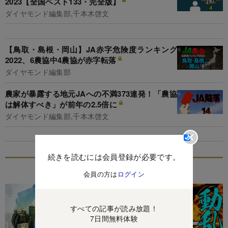
2023【全国ベスト133・完全版】
ダイヤモンド編集部,千本木啓文
【鳥取・島根・岡山】JA赤字危険度ランキング
2022、6農協中4農協が赤字転落
ダイヤモンド編集部
農家が暴露する地元JAへの不満373連発！「農協
は解体すべき」が前年の2.5倍に
ダイヤモンド編集部,千本木啓文
続きを読むには会員登録が必要です。
特集
会員の方は
ログイン
すべての記事が読み放題！
7日間無料体験