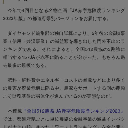
今年で4回目となる名物企画「JA赤字危険度ランキング
2023年版」の都道府県別バージョンをお届けする。
ダイヤモンド編集部の独自試算により、5年後の金融2事
業（信用・共済事業）の減益額を導き出した門外不出のラ
ンキングである。それによると、全国512農協の3割強に
相当する157JAが赤字に陥ることが分かった。もちろん過
去最多の規模である。
肥料・飼料費やエネルギーコストの暴騰などにより多く
の農家が廃業危機に陥る中、農家をサポートする側の農協
こそ財務基盤の弱体化が進んでいるのが実態なのだ。
本連載
『全国512農協 JA赤字危険度ランキング2023』
では、都道府県ごとに単位農協の金融事業の減益インパク
トが大きい順に並べた「ワーストランキング」を全公開す