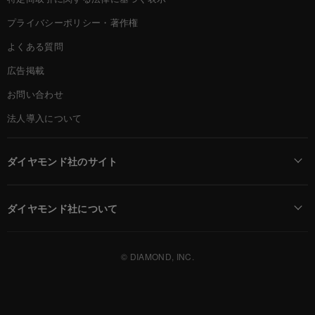
プライバシーポリシー・著作権
よくある質問
広告掲載
お問い合わせ
法人導入について
ダイヤモンド社のサイト
Diamond Online(English)
ダイヤモンド社について
週刊ダイヤモンド
ダイヤモンド社TOP
DIAMONDハーバード・ビジネス・レビュー
© DIAMOND, INC.
会社概要
ダイヤモンドZAi（デジタル版）
採用情報
書籍オンライン
お知らせ