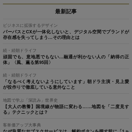
最新記事
ビジネスに拡張するデザイン
パーパスとCXが一体化しないと、デジタル空間でブランドが
存在感を失ってしまう…その理由とは
続・続朝ドライフ
頑固でも、意地悪でもない…融通が利かない人の「納得の正
体」〈風、薫る第95回〉
続・続朝ドライフ
「なるべく考えないようにしています」朝ドラ主演・見上愛
が役作りで徹底している意外なこと
地図で学ぶ「深読み」世界史
【大人の教養】国境線が物語に変わる……地図を「二度見す
る」テクニックとは？
客単価アップ大事典
なぜ良質なサブスクサービスは、解約ボタンを押す前に「1ヵ