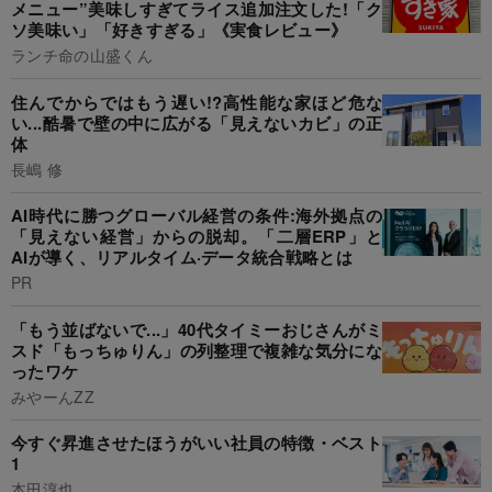
メニュー”美味しすぎてライス追加注文した!「ク
ソ美味い」「好きすぎる」《実食レビュー》
ランチ命の山盛くん
住んでからではもう遅い!?高性能な家ほど危な
い...酷暑で壁の中に広がる「見えないカビ」の正
体
長嶋 修
AI時代に勝つグローバル経営の条件:海外拠点の
「見えない経営」からの脱却。「二層ERP」と
AIが導く、リアルタイム·データ統合戦略とは
PR
「もう並ばないで...」40代タイミーおじさんがミ
スド「もっちゅりん」の列整理で複雑な気分にな
ったワケ
みやーんZZ
今すぐ昇進させたほうがいい社員の特徴・ベスト
1
本田淳也