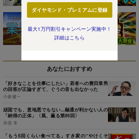
ダイヤモンド・プレミアムに登録
最大1万円割引キャンペーン実施中！
詳細はこちら
あなたにおすすめ
「好きなことを仕事にしたい」若者への豊田章男
の回答が正論すぎて、ぐうの音も出なかった
小倉健一
頑固でも、意地悪でもない...融通が利かない人の
「納得の正体」〈風、薫る第95回〉
木俣 冬
「もう5回くらい食べてる」すき家の“やけくそ