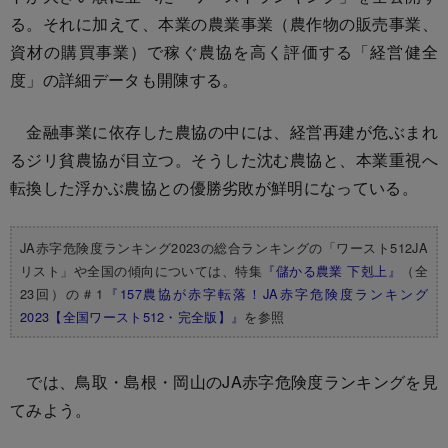
る。それに加えて、本業の農業事業（農作物の販売事業、
資材の購買事業）で稼ぐ農協を高く評価する「経営健全
度」の詳細データも開陳する。
金融事業に依存した農協の中には、経営再建が危ぶまれ
るジリ貧農協が目立つ。そうした沈む農協と、本業重視へ
転換した浮かぶ農協との優勝劣敗が鮮明になっている。
JA赤字危険度ランキング2023の総合ランキングの「ワースト512JA
リスト」や全国の傾向については、特集
『儲かる農業 下剋上』
（全
23回）の＃1
『157農協が赤字転落！JA赤字危険度ランキング
2023【全国ワースト512・完全版】』
を参照
では、鳥取・島根・岡山のJA赤字危険度ランキングを見
てみよう。