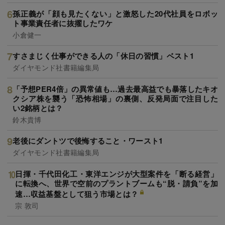
孫正義が「顔も見たくない」と激怒した20代社員をロボッ
ト事業責任者に抜擢したワケ
小倉健一
すさまじく仕事ができる人の「休日の習慣」ベスト1
ダイヤモンド社書籍編集局
「予想PER4倍」の異常値も…過去最高益でも暴落したキオ
クシア株を襲う「恐怖相場」の裏側、反発局面で注目した
い2銘柄とは？
鈴木貴博
老後にダントツで後悔すること・ワースト1
ダイヤモンド社書籍編集局
日揮・千代田化工・東洋エンジが大型案件を「断る経営」
に転換へ、世界で空前のプラントブームも“脱・請負”を加
速…収益基盤として狙う市場とは？
宗 敦司