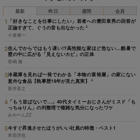
最新
昨日
週間
会員
「好きなことを仕事にしたい」若者への豊田章男の回答が
正論すぎて、ぐうの音も出なかった
小倉健一
住んでからではもう遅い!?高性能な家ほど危ない…酷暑で
壁の中に広がる「見えないカビ」の正体
長嶋 修
冷蔵庫を見れば一発でわかる「本物の富裕層」の家にない
意外な食品【執事歴18年が見た真実】
新井直之
「もう並ばないで…」40代タイミーおじさんがミスド「も
っちゅりん」の列整理で複雑な気分になったワケ
みやーんZZ
今すぐ昇進させたほうがいい社員の特徴・ベスト1
本田淳也