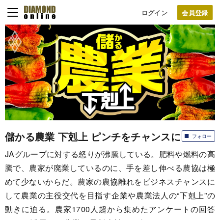
ログイン
儲かる農業 下剋上 ピンチをチャンスに
フォロー
JAグループに対する怒りが沸騰している。肥料や燃料の高
騰で、農家が廃業しているのに、手を差し伸べる農協は極
めて少ないからだ。農家の農協離れをビジネスチャンスに
して農業の主役交代を目指す企業や農業法人の“下剋上”の
動きに迫る。農家1700人超から集めたアンケートの回答