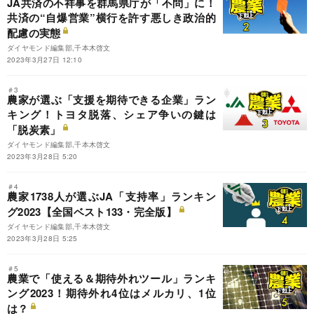
JA共済の不祥事を群馬県庁が「不問」に！
共済の“自爆営業”横行を許す悪しき政治的
配慮の実態
ダイヤモンド編集部,千本木啓文
2023年3月27日 12:10
＃3
農家が選ぶ「支援を期待できる企業」ラン
キング！トヨタ脱落、シェア争いの鍵は
「脱炭素」
ダイヤモンド編集部,千本木啓文
2023年3月28日 5:20
＃4
農家1738人が選ぶJA「支持率」ランキン
グ2023【全国ベスト133・完全版】
ダイヤモンド編集部,千本木啓文
2023年3月28日 5:25
＃5
農業で「使える＆期待外れツール」ランキ
ング2023！期待外れ4位はメルカリ、1位
は？