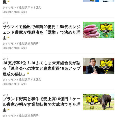
嵐
ダイヤモンド編集部,千本木啓文
2023年4月3日 5:05
＃16
サツマイモ輸出で年商20億円！50代のレジ
ェンド農家が後継者を「選挙」で決めた理
由
ダイヤモンド編集部,浅島亮子
2023年4月3日 5:25
＃17
JA支持率1位！JAふくしま未来組合長が語
る「連合会への注文と農家所得16％アップ
達成の秘訣」
ダイヤモンド編集部,千本木啓文
2023年4月4日 5:05
＃18
ブランド野菜と和牛で売上高10億円！ケー
ル農家が明かす業態転換で大成功できた理
由
ダイヤモンド編集部,浅島亮子