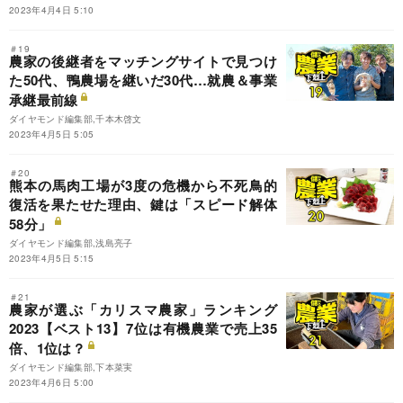
2023年4月4日 5:10
＃19
農家の後継者をマッチングサイトで見つけ
た50代、鴨農場を継いだ30代…就農＆事業
承継最前線
ダイヤモンド編集部,千本木啓文
2023年4月5日 5:05
＃20
熊本の馬肉工場が3度の危機から不死鳥的
復活を果たせた理由、鍵は「スピード解体
58分」
ダイヤモンド編集部,浅島亮子
2023年4月5日 5:15
＃21
農家が選ぶ「カリスマ農家」ランキング
2023【ベスト13】7位は有機農業で売上35
倍、1位は？
ダイヤモンド編集部,下本菜実
2023年4月6日 5:00