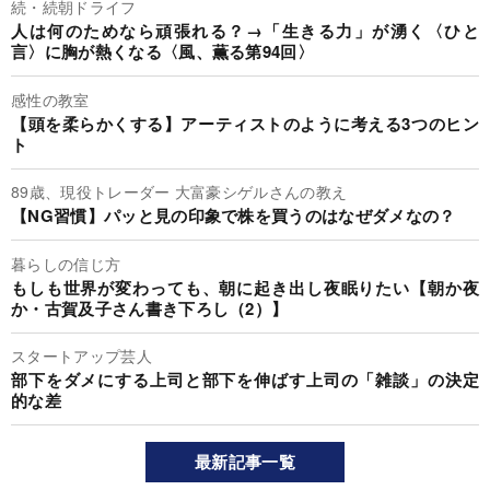
続・続朝ドライフ
人は何のためなら頑張れる？→「生きる力」が湧く〈ひと
言〉に胸が熱くなる〈風、薫る第94回〉
感性の教室
【頭を柔らかくする】アーティストのように考える3つのヒン
ト
89歳、現役トレーダー 大富豪シゲルさんの教え
【NG習慣】パッと見の印象で株を買うのはなぜダメなの？
暮らしの信じ方
もしも世界が変わっても、朝に起き出し夜眠りたい【朝か夜
か・古賀及子さん書き下ろし（2）】
スタートアップ芸人
部下をダメにする上司と部下を伸ばす上司の「雑談」の決定
的な差
最新記事一覧