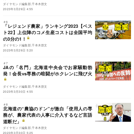
ダイヤモンド編集部,千本木啓文
2023年3月29日 4:55
＃6
「レジェンド農家」ランキング2023【ベス
ト22】上位陣のコメ生産コストは全国平均
の3分の1！
ダイヤモンド編集部,千本木啓文
2023年3月29日 5:20
＃7
JAの「名門」北海道中央会でお家騒動勃
発！会長vs専務の暗闘がホクレンに飛び火
ダイヤモンド編集部,千本木啓文
2023年3月30日 4:55
＃8
北海道の“農協のドン”が激白「使用人の専
務が、農家代表の人事に介入するなど言語
道断だ」
ダイヤモンド編集部,千本木啓文
2023年3月30日 5:25