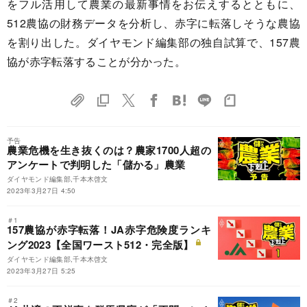
をフル活用して農業の最新事情をお伝えするとともに、
512農協の財務データを分析し、赤字に転落しそうな農協
を割り出した。ダイヤモンド編集部の独自試算で、157農
協が赤字転落することが分かった。
予告
農業危機を生き抜くのは？農家1700人超の
アンケートで判明した「儲かる」農業
ダイヤモンド編集部,千本木啓文
2023年3月27日 4:50
＃1
157農協が赤字転落！JA赤字危険度ランキ
ング2023【全国ワースト512・完全版】
ダイヤモンド編集部,千本木啓文
2023年3月27日 5:25
＃2