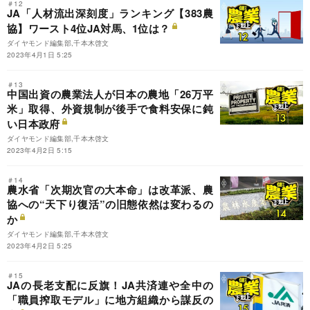
＃12
JA「人材流出深刻度」ランキング【383農
協】ワースト4位JA対馬、1位は？
ダイヤモンド編集部,千本木啓文
2023年4月1日 5:25
＃13
中国出資の農業法人が日本の農地「26万平
米」取得、外資規制が後手で食料安保に鈍
い日本政府
ダイヤモンド編集部,千本木啓文
2023年4月2日 5:15
＃14
農水省「次期次官の大本命」は改革派、農
協への“天下り復活”の旧態依然は変わるの
か
ダイヤモンド編集部,千本木啓文
2023年4月2日 5:25
＃15
JAの長老支配に反旗！JA共済連や全中の
「職員搾取モデル」に地方組織から謀反の