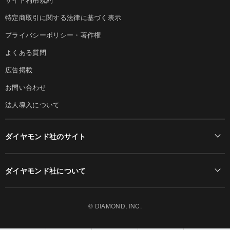
特定商取引に関する法律に基づく表示
プライバシーポリシー・著作権
よくある質問
広告掲載
お問い合わせ
法人導入について
ダイヤモンド社のサイト
Diamond Online(English)
ダイヤモンド社について
週刊ダイヤモンド
ダイヤモンド社TOP
DIAMONDハーバード・ビジネス・レビュー
© DIAMOND, INC.
会社概要
ダイヤモンドZAi（デジタル版）