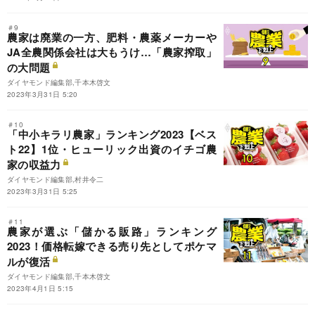
＃9
農家は廃業の一方、肥料・農薬メーカーや
JA全農関係会社は大もうけ…「農家搾取」
の大問題
ダイヤモンド編集部,千本木啓文
2023年3月31日 5:20
＃10
「中小キラリ農家」ランキング2023【ベス
ト22】1位・ヒューリック出資のイチゴ農
家の収益力
ダイヤモンド編集部,村井令二
2023年3月31日 5:25
＃11
農家が選ぶ「儲かる販路」ランキング
2023！価格転嫁できる売り先としてポケマ
ルが復活
ダイヤモンド編集部,千本木啓文
2023年4月1日 5:15