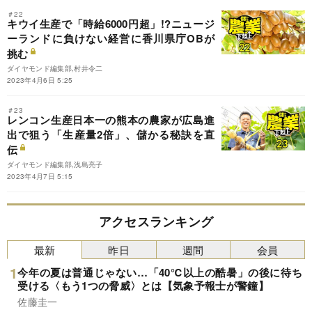
＃22
キウイ生産で「時給6000円超」!?ニュージ
ーランドに負けない経営に香川県庁OBが
挑む
ダイヤモンド編集部,村井令二
2023年4月6日 5:25
＃23
レンコン生産日本一の熊本の農家が広島進
出で狙う「生産量2倍」、儲かる秘訣を直
伝
ダイヤモンド編集部,浅島亮子
2023年4月7日 5:15
アクセスランキング
最新
昨日
週間
会員
今年の夏は普通じゃない…「40℃以上の酷暑」の後に待ち
受ける〈もう1つの脅威〉とは【気象予報士が警鐘】
佐藤圭一