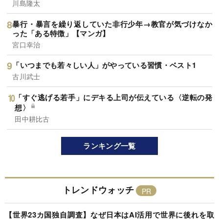
川島隆太
暴行・暴言を繰り返していた非行少年→教官が気づけなか
った「ある特徴」【マンガ】
宮口幸治
「いつまでも若々しい人」がやっている習慣・ベスト1
古川武士
「すぐ逃げる若手」にデキる上司が伝えている〈逆転の発
想〉
田中耕比古
ランキング一覧
トレンドウォッチ
【世界23カ国独自調査】なぜ日本はAI活用で世界に後れを取